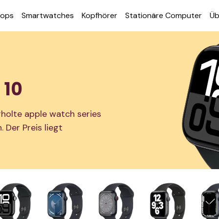
tops
Smart­watches
Kopf­hörer
Station­äre Computer
Üb
s
 10
holte apple watch series
 Der Preis liegt