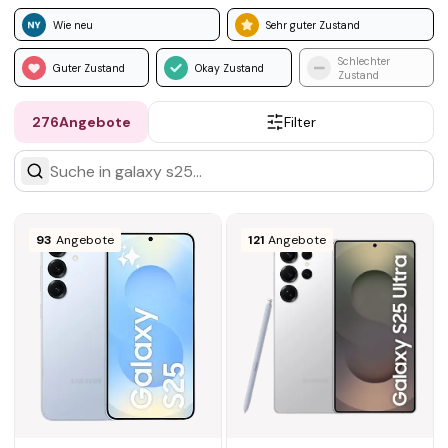
Wie neu
Sehr guter Zustand
Schlechter
Guter Zustand
Okay Zustand
Zustand
276
Angebote
Filter
93
Angebote
121
Angebote