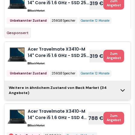
Zum
14" Core i5 1.6 GHz - SSD 256
319 €
Angebot
GB - 8GB QWERTY -
Portugiesisch
Unbekannter Zustand
256GB Speicher
Garantie 12 Monate
Gesponsert
Acer Travelmate X3410-M
Zum
14" Core i5 1.6 GHz - SSD 256
319 €
Angebot
GB - 8GB QWERTY - Englisch
Unbekannter Zustand
256GB Speicher
Garantie 12 Monate
Weitere in ähnlichem Zustand von Back Market (34
Acer
Angebote)
Zum
Travelmate
319 €
Angebot
X3410-M 14"
Core i5 1.6
Acer Travelmate X3410-M
Unbekannter Zustand
GHz - SSD 128
Zum
14" Core i5 1.6 GHz - SSD 4
788 €
GB - 8GB
Angebot
Garantie 12 Monate
TB - 16GB QWERTY -
QWERTY -
Schwedisch
Schwedisch