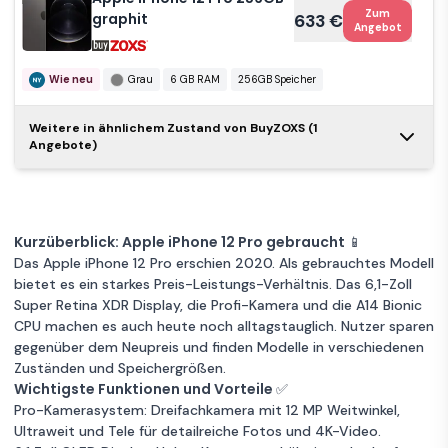
Guter Zustand
Blau
6 GB RAM
Zum
graphit
633 €
Angebot
256GB Speicher
Garantie 12 Monate
Apple
Zum
iPhone 12
294 €
Wie neu
iPhone 12 Pro
Grau
6 GB RAM
256GB Speicher
Angebot
Pro 128GB
Zum
128GB -
299 €
graphit
Angebot
Graphit -
Weitere in ähnlichem Zustand von BuyZOXS (1
Apple iPhone
Sehr guter Zustand
Grau
Ohne
Angebote)
Zum
12 Pro 512GB
768 €
Angebot
6 GB RAM
128 GB Speicher
Vertrag
Guter Zustand
Grau
6 GB RAM
graphit
Garantie 36 Monate
128 GB Speicher
Garantie 12 Monate
Wie neu
6 GB RAM
512 GB Speicher
Apple
Kurzüberblick: Apple iPhone 12 Pro gebraucht 📱
iPhone 12 Pro
Zum
iPhone 12
310 €
Zum
Das Apple iPhone 12 Pro erschien 2020. Als gebrauchtes Modell
256GB -
327 €
Angebot
Angebot
Pro 256GB
bietet es ein starkes Preis-Leistungs-Verhältnis. Das 6,1-Zoll
Silber - Ohne
graphit
Super Retina XDR Display, die Profi-Kamera und die A14 Bionic
Vertrag
Sehr guter Zustand
Grau
CPU machen es auch heute noch alltagstauglich. Nutzer sparen
Guter Zustand
Silber
6 GB RAM
gegenüber dem Neupreis und finden Modelle in verschiedenen
6 GB RAM
256GB Speicher
256GB Speicher
Garantie 12 Monate
Zuständen und Speichergrößen.
Garantie 36 Monate
Wichtigste Funktionen und Vorteile ✅
iPhone 12 Pro
Pro-Kamerasystem: Dreifachkamera mit 12 MP Weitwinkel,
Zum
512GB -
348 €
Apple
Ultraweit und Tele für detailreiche Fotos und 4K-Video.
Angebot
Graphit -
Zum
iPhone 12