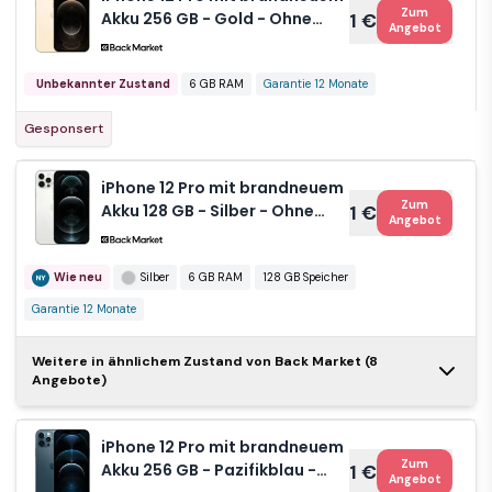
Zum
Akku 256 GB - Gold - Ohne
1 €
Angebot
Vertrag
Unbekannter Zustand
6 GB RAM
Garantie 12 Monate
Gesponsert
iPhone 12 Pro mit brandneuem
Zum
Akku 128 GB - Silber - Ohne
1 €
Angebot
Vertrag
Wie neu
Silber
6 GB RAM
128 GB Speicher
Garantie 12 Monate
Weitere in ähnlichem Zustand von Back Market (8
iPhone 12 Pro mit
Angebote)
Zum
brandneuem
1 €
Angebot
Akku 128 GB -
Pazifikblau -
iPhone 12 Pro mit brandneuem
Ohne Vertrag
Wie neu
Blau
6 GB RAM
Zum
Akku 256 GB - Pazifikblau -
1 €
Angebot
128 GB Speicher
Garantie 12 Monate