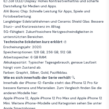
321 €
6,1 Zoll OLED Display: Hohes Kontrastverhältnis und scharfe
Angebot
Ohne
Pro 256GB
Darstellung für Medien und Apps.
Vertrag
Guter Zustand
Grau
6 GB RAM
silber
A14 Bionic Chip: Schnelle Leistung für Apps, Spiele und
Sehr guter Zustand
Silber
Fotobearbeitung.
512 GB Speicher
Garantie 12 Monate
Langlebiger Edelstahlrahmen und Ceramic Shield Glas: Bessere
6 GB RAM
256GB Speicher
Sturz- und Kratzresistenz im Alltag.
Garantie 36 Monate
5G-Fähigkeit: Zukunftssichere Netzgeschwindigkeiten in
unterstützten Bereichen.
Apple iPhone
Technische Eckdaten kurz erklärt 🎨
Zum
12 Pro 256GB
322 €
Erscheinungsjahr: 2020.
Angebot
pazifikblau
Speicheroptionen: 128 GB, 256 GB, 512 GB.
Arbeitsspeicher: 6 GB RAM.
Sehr guter Zustand
Blau
Akkukapazität: Typischer Tagesgebrauch, genaue Laufzeit
hängt vom Zustand ab.
6 GB RAM
256GB Speicher
Farben: Graphit, Silber, Gold, Pazifikblau.
Garantie 36 Monate
Wie es sich innerhalb der Serie verhält 🔍
Innerhalb der iPhone-12-Familie steht das iPhone 12 Pro für
Apple
bessere Kamera und Materialien. Zum Vergleich finden Sie die
Zum
iPhone 12
328 €
anderen Modelle hier:
Angebot
Pro 256GB
Apple iPhone 12
,
Apple iPhone 12 Pro Max
und
Apple iPhone 12
gold
Mini
. Weitere iPhone-Modelle und Kategorien sehen Sie unter
Sehr guter Zustand
Gold
Apple Smartphones
.