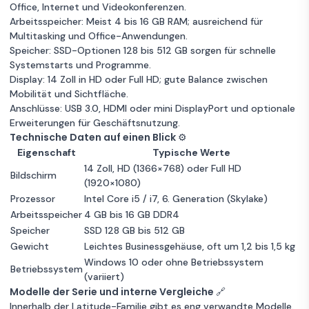
Dell Latitude
SSD 256 GB
Office, Internet und Videokonferenzen.
Zum
E7470 14" Core
1 €
Unbekannter Zustand
RAM 16 GB
8 GB RAM
Arbeitsspeicher: Meist 4 bis 16 GB RAM; ausreichend für
Angebot
i7 2.6 GHz - SSD
QWERTZ -
Multitasking und Office-Anwendungen.
256GB Speicher
Intel Core i5
512 GB RAM 16
Deutsch
Speicher: SSD-Optionen 128 bis 512 GB sorgen für schnelle
Garantie 12 Monate
GB AZERTY -
Guter Zustand
8 GB RAM
Systemstarts und Programme.
Französisch
Display: 14 Zoll in HD oder Full HD; gute Balance zwischen
256GB Speicher
Intel Core i5
Dell Latitude
Mobilität und Sichtfläche.
Garantie 12 Monate
Zum
E7470 14" Core
1 €
Anschlüsse: USB 3.0, HDMI oder mini DisplayPort und optionale
Angebot
i5 2.4 GHz - SSD
Erweiterungen für Geschäftsnutzung.
1 TB RAM 16 GB
Technische Daten auf einen Blick ⚙️
Unbekannter Zustand
AZERTY -
8 GB RAM
Eigenschaft
Typische Werte
Französisch
256GB Speicher
Intel Core i5
14 Zoll, HD (1366×768) oder Full HD
Bildschirm
(1920×1080)
Garantie 12 Monate
Prozessor
Intel Core i5 / i7, 6. Generation (Skylake)
Arbeitsspeicher
4 GB bis 16 GB DDR4
Dell Latitude
Speicher
SSD 128 GB bis 512 GB
Zum
E7470 14" Core
1 €
Angebot
Gewicht
Leichtes Businessgehäuse, oft um 1,2 bis 1,5 kg
i5 2.4 GHz -
Windows 10 oder ohne Betriebssystem
SSD 512 GB
Betriebssystem
(variiert)
Unbekannter Zustand
RAM 16 GB
8 GB RAM
Modelle der Serie und interne Vergleiche 🔗
QWERTY -
256GB Speicher
Intel Core i5
Englisch
Innerhalb der Latitude-Familie gibt es eng verwandte Modelle.