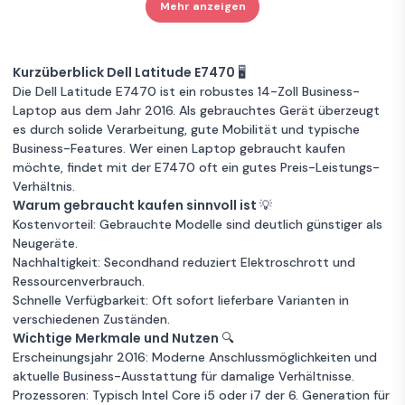
Mehr anzeigen
Englisch
QWERTZ -
Sehr guter Zustand
8 GB RAM
Dell Latitude
Garantie 12 Monate
Deutsch
Zum
E7470 14" Core
1 €
256GB Speicher
Intel Core i5
Angebot
i5 2.4 GHz - SSD
Dell Latitude
Garantie 12 Monate
Kurzüberblick Dell Latitude E7470 🖥️
512 GB - 16GB
Zum
E7470 14" Core
1 €
Die Dell Latitude E7470 ist ein robustes 14-Zoll Business-
Unbekannter Zustand
AZERTY -
8 GB RAM
Angebot
i5 2.4 GHz -
Dell Latitude
Laptop aus dem Jahr 2016. Als gebrauchtes Gerät überzeugt
Französisch
256GB Speicher
Intel Core i5
SSD 128 GB
Zum
E7470 14" Core
1 €
es durch solide Verarbeitung, gute Mobilität und typische
Angebot
RAM 8 GB
Guter Zustand
8 GB RAM
Garantie 12 Monate
i5 2.4 GHz - SSD
Business-Features. Wer einen
Laptop
gebraucht kaufen
QWERTZ -
256 GB RAM 8
möchte, findet mit der E7470 oft ein gutes Preis-Leistungs-
256GB Speicher
Intel Core i5
Deutsch
GB QWERTZ -
Sehr guter Zustand
8 GB RAM
Verhältnis.
Dell Latitude
Garantie 12 Monate
Zum
Deutsch
Warum gebraucht kaufen sinnvoll ist 💡
E7470 14" Core
1 €
256GB Speicher
Intel Core i5
Angebot
Kostenvorteil: Gebrauchte Modelle sind deutlich günstiger als
i5 2.4 GHz -
Dell Latitude
Garantie 12 Monate
Neugeräte.
SSD 128 GB
Zum
E7270 12" Core
1 €
Nachhaltigkeit: Secondhand reduziert Elektroschrott und
Unbekannter Zustand
RAM 16 GB
8 GB RAM
Angebot
i7 2.6 GHz -
Ressourcenverbrauch.
QWERTZ -
256GB Speicher
Intel Core i5
SSD 256 GB -
Schnelle Verfügbarkeit: Oft sofort lieferbare Varianten in
Deutsch
16GB QWERTZ -
Garantie 12 Monate
Guter Zustand
8 GB RAM
verschiedenen Zuständen.
Deutsch
Wichtige Merkmale und Nutzen 🔍
256GB Speicher
Intel Core i5
Dell Latitude
Erscheinungsjahr 2016: Moderne Anschlussmöglichkeiten und
Garantie 12 Monate
Zum
E7470 14" Core
1 €
aktuelle Business-Ausstattung für damalige Verhältnisse.
Angebot
i5 2.4 GHz -
Prozessoren: Typisch Intel Core i5 oder i7 der 6. Generation für