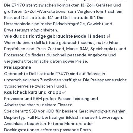
Garantie 12 Monate
Die E7470 steht zwischen kompakten 13-Zoll-Geräten und
größeren 15-Zoll-Workstations. Zum Vergleich lohnt sich ein
Dell Latitude
Blick auf
Dell Latitude 14"
und
Dell Latitude 15"
. Die
Zum
E7470 14" Core
1 €
Unterschiede sind meist Bildschirmgröße, Gewicht und
Angebot
i5 2.4 GHz -
Erweiterungsmöglichkeiten.
SSD 512 GB -
Wie du das richtige gebrauchte Modell findest 🛒
Unbekannter Zustand
16GB QWERTZ -
8 GB RAM
Wenn du einen dell latitude gebraucht suchst, nutze Filter.
Deutsch
Empfohlen sind: Preis, Zustand, Marke, RAM, Speicherplatz und
256GB Speicher
Intel Core i5
Prozessor. So findest du schnell passende Angebote und
Garantie 12 Monate
vergleichst technische daten sowie Preise.
Preisspanne
Dell Latitude
Gebrauchte Dell Latitude E7470 sind auf Relovie in
Zum
E7470 14" Core
1 €
unterschiedlichen Zuständen verfügbar. Die Preisspanne reicht
Angebot
i5 2.4 GHz -
typischerweise zwischen 1 und 1.
SSD 256 GB -
Kaufcheck kurz und knapp ✅
Unbekannter Zustand
8GB QWERTY -
8 GB RAM
Prozessor und RAM prüfen: Passen Leistung und
Spanisch
Arbeitsspeicher zu deinem Einsatz.
256GB Speicher
Intel Core i5
Speicherart: SSD vor HDD für bessere Geschwindigkeit wählen.
Garantie 12 Monate
Displaytyp: Full HD bei häufiger Bildschirmarbeit bevorzugen.
Anschlüsse beachten: Externe Monitore oder
Dell Latitude
Dockingstationen erfordern passende Ports.
Zum