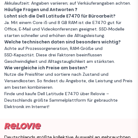
E7470 14" Core
1 €
Akkulaufzeit: Angaben variieren; auf Verkäuferangaben achten.
Angebot
i5 2.4 GHz - SSD
Häufige Fragen und Antworten ❓
128 GB - 16GB
Lohnt sich die Dell Latitude E7470 für Büroarbeit?
Unbekannter Zustand
AZERTY -
8 GB RAM
Ja. Mit einem Core i5 und 8 GB RAM ist die E7470 gut für
Französisch
256GB Speicher
Intel Core i5
Office, E‑Mail und Videokonferenzen geeignet. SSD‑Modelle
starten schneller und erhöhen die Alltagsleistung.
Garantie 12 Monate
Welche technischen daten sind besonders wichtig?
Achte auf Prozessorgeneration, RAM‑Größe und
Dell Latitude
SSD‑Kapazität. Diese drei Faktoren beeinflussen
Zum
E7470 14" Core
1 €
Geschwindigkeit und Alltagstauglichkeit am stärksten.
Angebot
i5 2.4 GHz - SSD
Wie vergleiche ich Preise am besten?
128 GB RAM 16
Nutze die Preisfilter und sortiere nach Zustand und
Unbekannter Zustand
GB AZERTY -
8 GB RAM
Versandkosten. So findest du Angebote, die Leistung und Preis
Französisch
256GB Speicher
Intel Core i5
am besten kombinieren.
Finde und kaufe Dell Latitude E7470 über Relovie –
Garantie 12 Monate
Deutschlands größte Sammelplattform für gebrauchte
Elektronik im Internet!
Dell Latitude
Zum
E7470 14" Core
1 €
Angebot
i5 2.4 GHz -
HDD 256 GB -
Unbekannter Zustand
8GB QWERTY -
8 GB RAM
Deutschlands größte kollektive Auswahl an gebrauchten