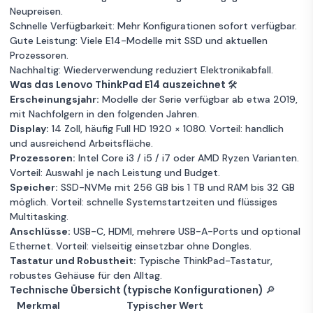
E14 G2 14" Core i7
1 €
Angebot
Neupreisen.
2.8 GHz - SSD 256
Schnelle Verfügbarkeit: Mehr Konfigurationen sofort verfügbar.
GB - 16GB AZERTY
Gute Leistung: Viele E14-Modelle mit SSD und aktuellen
Unbekannter Zustand
- Französisch
16 GB RAM
Prozessoren.
256GB Speicher
Intel Core i7
Nachhaltig: Wiederverwendung reduziert Elektronikabfall.
Was das Lenovo ThinkPad E14 auszeichnet 🛠️
Garantie 12 Monate
Erscheinungsjahr:
Modelle der Serie verfügbar ab etwa 2019,
mit Nachfolgern in den folgenden Jahren.
Lenovo ThinkPad
Display:
14 Zoll, häufig Full HD 1920 × 1080. Vorteil: handlich
Zum
E14 G1 14" Core i5
1 €
Angebot
und ausreichend Arbeitsfläche.
1.6 GHz - SSD 512
Prozessoren:
Intel Core i3 / i5 / i7 oder AMD Ryzen Varianten.
GB - 16GB AZERTY
Vorteil: Auswahl je nach Leistung und Budget.
Unbekannter Zustand
- Französisch
16 GB RAM
Speicher:
SSD-NVMe mit 256 GB bis 1 TB und RAM bis 32 GB
512 GB Speicher
Intel Core i5
möglich. Vorteil: schnelle Systemstartzeiten und flüssiges
Garantie 12 Monate
Multitasking.
Anschlüsse:
USB-C, HDMI, mehrere USB-A-Ports und optional
Ethernet. Vorteil: vielseitig einsetzbar ohne Dongles.
Lenovo ThinkPad
Tastatur und Robustheit:
Typische ThinkPad-Tastatur,
Zum
E14 G1 14" Core i5
1 €
Angebot
robustes Gehäuse für den Alltag.
1.6 GHz - SSD 256
Technische Übersicht (typische Konfigurationen) 🔎
GB - 16GB AZERTY
Merkmal
Typischer Wert
Unbekannter Zustand
- Französisch
16 GB RAM