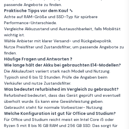
passende Angebote zu finden.
Lenovo ThinkPad
Praktische Tipps vor dem Kauf 🔧
Zum
E14 G3 14" Ryzen 7
1 €
Angebot
Achte auf RAM-Größe und SSD-Typ für spürbare
1.8 GHz - SSD 512
Performance-Unterschiede.
GB - 8GB AZERTY
Vergleiche Akkuzustand und Austauschbarkeit, falls Mobilität
Unbekannter Zustand
- Französisch
8 GB RAM
wichtig ist.
512 GB Speicher
Ryzen 7
Garantie 12 Monate
Wähle Anbieter mit klarer Versand- und Rückgabepolitik.
Nutze Preisfilter und Zustandsfilter, um passende Angebote zu
Lenovo
finden.
Zum
ThinkPad E14 G2
1 €
Häufige Fragen und Antworten ❓
Angebot
14" Core i5 2.4
Wie lange hält der Akku bei gebrauchten E14-Modellen?
GHz - SSD 256
Die Akkulaufzeit variiert stark nach Modell und Nutzung.
Unbekannter Zustand
GB - 8GB
8 GB RAM
Typisch sind 6 bis 12 Stunden. Prüfe die Angaben beim
QWERTY -
256GB Speicher
Intel Core i5
Verkäufer und nutze Zustandsfilter.
Englisch
Was bedeutet refurbished im Vergleich zu gebraucht?
Garantie 12 Monate
Refurbished bedeutet, dass das Gerät geprüft und eventuell
überholt wurde. Es kann eine Gewährleistung geben.
Lenovo
Gebraucht steht für normale Vorbesitzer- Nutzung.
Zum
ThinkPad E14 G1
1 €
Welche Konfiguration ist gut für Office und Studium?
Angebot
14" Core i3 2.1
Für Office und Studium reicht meist ein Intel Core i5 oder
GHz - SSD 256
Ryzen 5 mit 8 bis 16 GB RAM und 256 GB SSD. Das sorgt für
Unbekannter Zustand
GB - 8GB
8 GB RAM