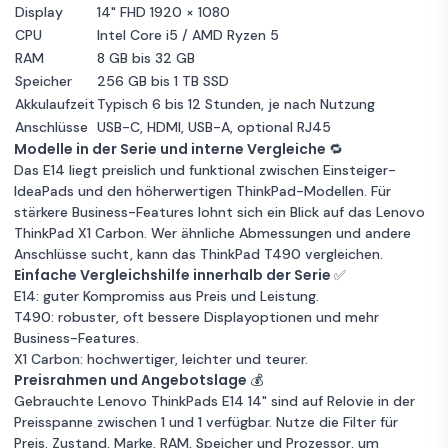
Display
14" FHD 1920 × 1080
256GB Speicher
Intel Core i5
CPU
Intel Core i5 / AMD Ryzen 5
Garantie 12 Monate
RAM
8 GB bis 32 GB
Speicher
256 GB bis 1 TB SSD
Lenovo ThinkPad
Akkulaufzeit
Typisch 6 bis 12 Stunden, je nach Nutzung
Zum
E14 G2 14" Core i5
1 €
Angebot
Anschlüsse
USB-C, HDMI, USB-A, optional RJ45
2.4 GHz - SSD 256
Modelle in der Serie und interne Vergleiche 🔁
GB - 8GB AZERTY
Das E14 liegt preislich und funktional zwischen Einsteiger-
Unbekannter Zustand
- Französisch
8 GB RAM
IdeaPads und den höherwertigen ThinkPad-Modellen. Für
256GB Speicher
Intel Core i5
stärkere Business-Features lohnt sich ein Blick auf das
Lenovo
Garantie 12 Monate
ThinkPad X1 Carbon
. Wer ähnliche Abmessungen und andere
Anschlüsse sucht, kann das
ThinkPad T490
vergleichen.
Einfache Vergleichshilfe innerhalb der Serie ✅
Lenovo
E14: guter Kompromiss aus Preis und Leistung.
Zum
ThinkPad E14 G2
1 €
Angebot
T490: robuster, oft bessere Displayoptionen und mehr
14" Core i7 2.8
Business-Features.
GHz - SSD 512
X1 Carbon: hochwertiger, leichter und teurer.
Unbekannter Zustand
GB - 16GB
16 GB RAM
Preisrahmen und Angebotslage 💰
QWERTY -
512 GB Speicher
Intel Core i7
Gebrauchte Lenovo ThinkPads E14 14" sind auf Relovie in der
Englisch
Garantie 12 Monate
Preisspanne zwischen 1 und 1 verfügbar. Nutze die Filter für
Preis, Zustand, Marke, RAM, Speicher und Prozessor, um