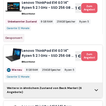
Lenovo ThinkPad E14 G3 14"
Zum
Ryzen 5 2.1 GHz - SSD 256 GB -
1 €
Angebot
8GB QWERTY - Englisch
Unbekannter Zustand
8 GB RAM
256GB Speicher
Ryzen 5
Garantie 12 Monate
Gesponsert
Lenovo ThinkPad E14 G3 14"
Zum
Ryzen 5 2.1 GHz - SSD 256 GB -
1 €
Angebot
8GB QWERTY - Italienisch
Wie neu
8 GB RAM
256GB Speicher
Ryzen 5
Garantie 12 Monate
Weitere in ähnlichem Zustand von Back Market (6
Lenovo
Angebote)
Zum
ThinkPad E14
1 €
Angebot
G2 14" Core i5
2.4 GHz - SSD 1