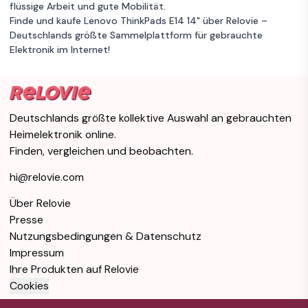
flüssige Arbeit und gute Mobilität.
QWERTZ -
256GB Speicher
Garantie 12 Monate
Finde und kaufe Lenovo ThinkPads E14 14" über Relovie –
Deutsch
Deutschlands größte Sammelplattform für gebrauchte
Elektronik im Internet!
Lenovo
Zum
ThinkPad Edge
1 €
Angebot
E330 13" Core i5
2.5 GHz - SSD
Unbekannter Zustand
512 GB - 8GB
8 GB RAM
Deutschlands größte kollektive Auswahl an gebrauchten
QWERTZ -
512 GB Speicher
Intel Core i5
Heimelektronik online.
Deutsch
Garantie 12 Monate
Finden, vergleichen und beobachten.
hi@relovie.com
Lenovo ThinkPad
Zum
E14 G1 14" Core i5
1 €
Angebot
Über Relovie
1.6 GHz - SSD 256
Presse
GB - 16GB
Nutzungsbedingungen & Datenschutz
Unbekannter Zustand
QWERTY -
16 GB RAM
Schwedisch
Impressum
256GB Speicher
Intel Core i5
Ihre Produkten auf Relovie
Garantie 12 Monate
Cookies
Lenovo