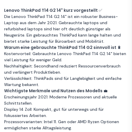
2.6 GHz - SSD
Englisch
256 GB - 16GB
Guter Zustand
16 GB RAM
Garantie 12 Monate
Lenovo ThinkPad T14 G2 14" kurz vorgestellt ✅
QWERTY -
256GB Speicher
Intel Core i5
Die Lenovo ThinkPad T14 G2 14" ist ein robuster Business-
Schwedisch
Lenovo
Laptop aus dem Jahr 2021. Gebrauchte laptops und
Garantie 12 Monate
Zum
ThinkPad T14
1 €
refurbished laptops sind hier oft deutlich günstiger als
Angebot
G2 14" Core i5
Neugeräte. Ein gebrauchtes ThinkPad kann lange halten und
Lenovo
2.6 GHz - SSD
bietet starke Leistung für Büroarbeit und Mobilität.
Zum
ThinkPad T14
386 €
Unbekannter Zustand
256 GB - 16GB
16 GB RAM
Angebot
Warum eine gebrauchte ThinkPad T14 G2 sinnvoll ist 🔋
G2 14" Core
QWERTZ -
Kostenvorteil: Gebrauchte Lenovo ThinkPad T14 G2 14" bieten
256GB Speicher
Intel Core i5
i5 2.6 GHz -
Deutsch
viel Leistung für weniger Geld.
SSD 256 GB -
Guter Zustand
8 GB RAM
Garantie 12 Monate
Nachhaltigkeit: Secondhand reduziert Ressourcenverbrauch
8GB QWERTY
256GB Speicher
Intel Core i5
und verlängert Produktleben.
- Spanisch
Lenovo
Verlässlichkeit: ThinkPads sind für Langlebigkeit und einfache
Garantie 12 Monate
Zum
ThinkPad T14 G1
1 €
Wartung bekannt.
Angebot
14" Core i5 1.7
Wichtigste Merkmale und Nutzen des Modells 💼
Lenovo
GHz - SSD 512
Erscheinungsjahr 2021: Moderne Prozessoren und aktuelle
Zum
ThinkPad T14
426 €
Unbekannter Zustand
GB - 16GB
16 GB RAM
Angebot
Schnittstellen.
G2 14" Core
QWERTZ -
Display 14 Zoll: Kompakt, gut für unterwegs und für
256GB Speicher
Intel Core i5
i5 2.6 GHz -
Deutsch
fokussiertes Arbeiten.
SSD 256 GB -
Garantie 12 Monate
Guter Zustand
16 GB RAM
Prozessorvarianten: Intel 11. Gen oder AMD Ryzen Optionen
16GB
256GB Speicher
Intel Core i5
ermöglichen starke Alltagsleistung.
QWERTY -
Lenovo