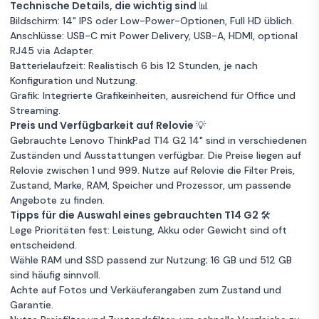
Zum
ThinkPad T14
464 €
256GB Speicher
Intel Core i5
Technische Details, die wichtig sind 📊
Angebot
G1 14" Core i5
Bildschirm: 14" IPS oder Low-Power-Optionen, Full HD üblich.
Garantie 12 Monate
1.7 GHz - SSD
Anschlüsse: USB-C mit Power Delivery, USB-A, HDMI, optional
512 GB - 16GB
Guter Zustand
16 GB RAM
RJ45 via Adapter.
Lenovo ThinkPad
QWERTZ -
Batterielaufzeit: Realistisch 6 bis 12 Stunden, je nach
256GB Speicher
Intel Core i5
Zum
T14 G2 14" Core
1 €
Slowenisch
Konfiguration und Nutzung.
Angebot
i5 2.6 GHz - SSD
Garantie 12 Monate
Grafik: Integrierte Grafikeinheiten, ausreichend für Office und
512 GB - 16GB
Streaming.
Unbekannter Zustand
AZERTY -
16 GB RAM
Lenovo
Preis und Verfügbarkeit auf Relovie 💡
Französisch
Zum
256GB Speicher
Intel Core i5
ThinkPad T14 G2
533 €
Gebrauchte Lenovo ThinkPad T14 G2 14" sind in verschiedenen
Angebot
14" Core i5 2.6
Zuständen und Ausstattungen verfügbar. Die Preise liegen auf
Garantie 12 Monate
GHz - SSD 512
Relovie zwischen 1 und 999. Nutze auf Relovie die Filter Preis,
GB - 16GB
Guter Zustand
16 GB RAM
Zustand, Marke, RAM, Speicher und Prozessor, um passende
Lenovo
QWERTY -
Angebote zu finden.
256GB Speicher
Intel Core i5
Zum
ThinkPad T14 G1
1 €
Niederländisch
Angebot
Tipps für die Auswahl eines gebrauchten T14 G2 🛠️
14" Ryzen 5 PRO
Garantie 12 Monate
Lege Prioritäten fest: Leistung, Akku oder Gewicht sind oft
2.1 GHz - SSD
entscheidend.
Unbekannter Zustand
256 GB - 16GB
16 GB RAM
Lenovo
Wähle RAM und SSD passend zur Nutzung; 16 GB und 512 GB
256GB Speicher
Ryzen 5 Pro
Zum
ThinkPad T14
554 €
sind häufig sinnvoll.
Angebot
G1 14" Core i5
Achte auf Fotos und Verkäuferangaben zum Zustand und
Garantie 12 Monate
1.7 GHz - SSD 1
Garantie.
TB - 8GB
Guter Zustand
8 GB RAM