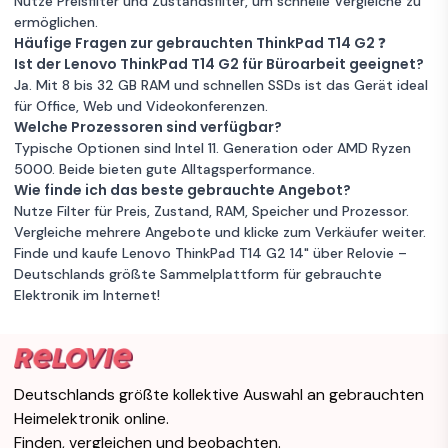
Nutze Preisfilter und Zustandsfilter, um schnelle Vergleiche zu
Lenovo
QWERTY -
ermöglichen.
Zum
256GB Speicher
ThinkPad T14 G1
Intel Core i5
1 €
Portugiesisch
Angebot
Häufige Fragen zur gebrauchten ThinkPad T14 G2 ❓
14" Core i7 1.8
Garantie 12 Monate
Ist der Lenovo ThinkPad T14 G2 für Büroarbeit geeignet?
GHz - SSD 512
Ja. Mit 8 bis 32 GB RAM und schnellen SSDs ist das Gerät ideal
Unbekannter Zustand
GB - 16GB
16 GB RAM
Lenovo
für Office, Web und Videokonferenzen.
QWERTY -
256GB Speicher
Intel Core i5
Zum
ThinkPad T14
554 €
Welche Prozessoren sind verfügbar?
Englisch
Angebot
G1 14" Core i5
Garantie 12 Monate
Typische Optionen sind Intel 11. Generation oder AMD Ryzen
1.7 GHz - SSD
5000. Beide bieten gute Alltagsperformance.
1 TB - 8GB
Guter Zustand
8 GB RAM
Wie finde ich das beste gebrauchte Angebot?
Lenovo ThinkPad
QWERTY -
Nutze Filter für Preis, Zustand, RAM, Speicher und Prozessor.
Zum
T14 G1 14" Core i5
1 €
256GB Speicher
Intel Core i5
Angebot
Spanisch
Vergleiche mehrere Angebote und klicke zum Verkäufer weiter.
1.7 GHz - SSD 256
Garantie 12 Monate
Finde und kaufe Lenovo ThinkPad T14 G2 14" über Relovie –
GB - 8GB AZERTY
Deutschlands größte Sammelplattform für gebrauchte
Unbekannter Zustand
- Französisch
8 GB RAM
Lenovo
Elektronik im Internet!
256GB Speicher
Intel Core i5
Zum
ThinkPad T14
569 €
Angebot
G2 14" Core i7
Garantie 12 Monate
1.2 GHz - SSD
256 GB - 16GB
Guter Zustand
16 GB RAM
Lenovo
Deutschlands größte kollektive Auswahl an gebrauchten
QWERTY -
Zum
ThinkPad T14 G1
1 €
256GB Speicher
Intel Core i5
Angebot
Niederländisch
Heimelektronik online.
14" Core i5 1.7
Garantie 12 Monate
Finden, vergleichen und beobachten.
GHz - SSD 256