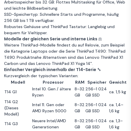
Arbeitsspeicher bis 32 GB: Flottes Multitasking für Office, Web
Garantie 12 Monate
Spanisch
Zum
ThinkPad T14 G1
1 €
und leichte Bildbearbeitung.
Angebot
14" Ryzen 5 PRO
SSD-Speichertyp: Schnellere Starts und Programme, häufig
Lenovo
2.1 GHz - SSD
256 GB bis 1 TB verfügbar.
Zum
ThinkPad T14
429 €
Unbekannter Zustand
512 GB - 16GB
16 GB RAM
Angebot
Robustes Gehäuse und ThinkPad Tastatur: Langlebig und
G2 14" Ryzen 5
QWERTY -
256GB Speicher
Ryzen 5 Pro
bequem für Vieltipper.
PRO 2.3 GHz -
Englisch
Modelle der gleichen Serie und interne Links ⚖️
Garantie 12 Monate
SSD 256 GB -
Guter Zustand
8 GB RAM
Weitere ThinkPad-Modelle findest du auf Relovie, zum Beispiel
8GB QWERTY -
256GB Speicher
Ryzen 5 Pro
die Kategorie
Laptops
oder die Serie ThinkPad T490:
ThinkPad
Schwedisch
Lenovo
T490
. Produktnahe Alternativen sind das
Lenovo ThinkPad X1
Garantie 12 Monate
Zum
ThinkPad T14
1 €
Carbon
und das
Lenovo ThinkPad X1 Yoga 14"
.
Angebot
G2 14" Core i5
Einfacher Vergleich innerhalb der T14-Serie 🔧
Lenovo
2.4 GHz - SSD 1
Kurzvergleich der typischen Varianten:
Zum
ThinkPad T14
438 €
Unbekannter Zustand
TB - 32GB
256GB Speicher
Angebot
Modell
Prozessor
RAM
Speicher
Gewicht
G2 14" Core i5
QWERTZ -
Intel Core i5
Garantie 12 Monate
Intel 10. Gen / ältere
8–32
256–1 024
2.6 GHz - SSD
Deutsch
T14 G1
ca. 1,5 kg
Ryzen
GB
GB SSD
256 GB - 16GB
Guter Zustand
16 GB RAM
Lenovo
T14 G2
QWERTY -
256GB Speicher
Intel Core i5
Intel 11. Gen oder
8–32
256–1 024
ca. 1,4–
Zum
ThinkPad T14 G1
1 €
(Dieses
Italienisch
Angebot
AMD Ryzen 5000
GB
GB SSD
1,6 kg
14" Core i5 1.7
Garantie 12 Monate
Modell)
GHz - SSD 256
Neuere Intel/AMD
8–32
256–1 024
ca. 1,3–
T14 G3
Unbekannter Zustand
GB - 8GB
8 GB RAM
Lenovo
Generationen
GB
GB SSD
1,6 kg