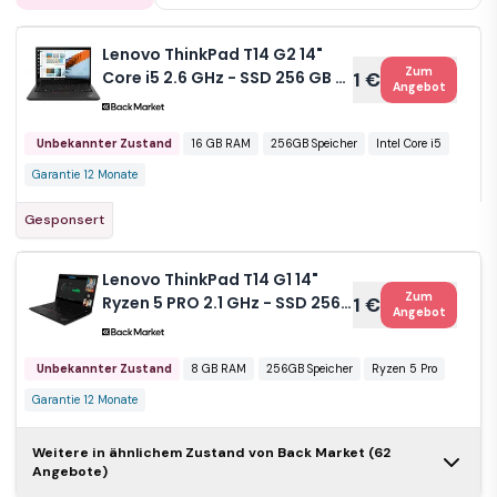
Lenovo ThinkPad T14 G2 14"
Zum
Core i5 2.6 GHz - SSD 256 GB -
1 €
Angebot
16GB AZERTY - Französisch
Unbekannter Zustand
16 GB RAM
256GB Speicher
Intel Core i5
Garantie 12 Monate
Gesponsert
Lenovo ThinkPad T14 G1 14"
Zum
Ryzen 5 PRO 2.1 GHz - SSD 256
1 €
Angebot
GB - 8GB QWERTY - Griechisch
Unbekannter Zustand
8 GB RAM
256GB Speicher
Ryzen 5 Pro
Garantie 12 Monate
Weitere in ähnlichem Zustand von Back Market (62
Lenovo ThinkPad
Angebote)
Zum
T14 G2 14" Core
1 €
Angebot