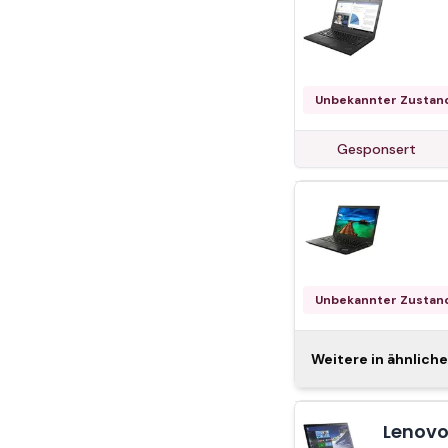
Unbekannter Zustan
Gesponsert
Unbekannter Zustan
Lenovo
Weitere in ähnlic
GB QWE
Lenovo