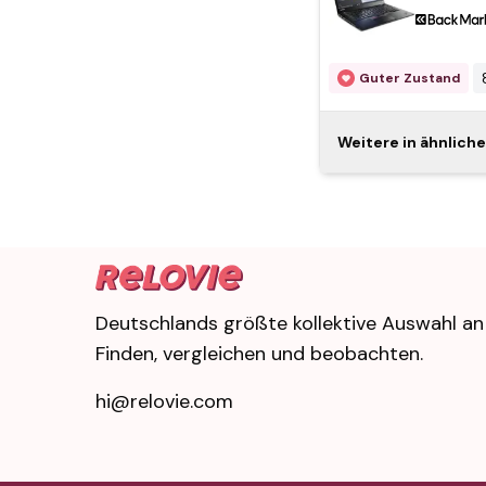
Unbekannter Zustan
Franzö
Lenovo
Guter Zustand
QWERTY
Lenovo
Weitere in ähnlich
Unbekannter Zustan
QWERTY
Lenovo
Guter Zustand
Lenovo
Deutschlands größte kollektive Auswahl an
Unbekannter Zustan
GB QWE
Finden, vergleichen und beobachten.
Lenovo
hi@relovie.com
Guter Zustand
QWERTY
Lenovo