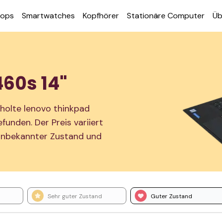
tops
Smart­watches
Kopf­hörer
Station­äre Computer
Üb
60s 14"
holte lenovo thinkpad
unden. Der Preis variiert
 Unbekannter Zustand und
Sehr guter Zustand
Guter Zustand