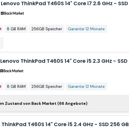
Lenovo ThinkPad T460S 14" Core i7 2.6 GHz - SSD
8 GB RAM
256GB Speicher
Garantie 12 Monate
d
Lenovo ThinkPad T460S 14" Core i5 2.3 GHz - SSD
8 GB RAM
256GB Speicher
Garantie 12 Monate
d
 ThinkPad T460S 14" Core i5 2.4 GHz - SSD 256 G
hem Zustand von Back Market (66 Angebote)
RTY - Englisch
 ThinkPad T460S 14" Core i5 2.4 GHz - SSD 256 G