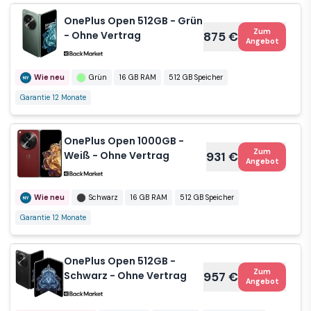
OnePlus Open 512GB - Grün
Zum
- Ohne Vertrag
875 €
Angebot
Wie neu
Grün
16 GB RAM
512 GB Speicher
Garantie 12 Monate
OnePlus Open 1000GB -
Zum
Weiß - Ohne Vertrag
931 €
Angebot
Wie neu
Schwarz
16 GB RAM
512 GB Speicher
Garantie 12 Monate
OnePlus Open 512GB -
Zum
Schwarz - Ohne Vertrag
957 €
Angebot