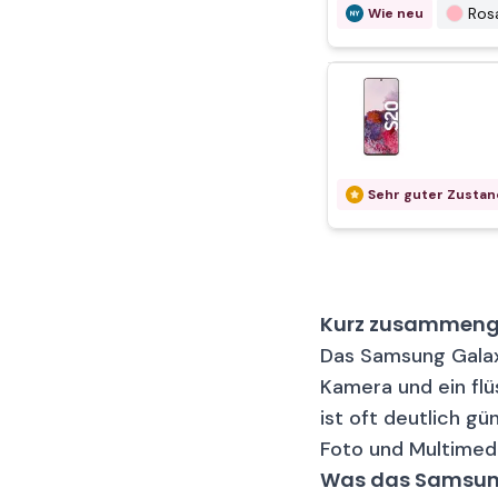
Sams
Guter Zustand
Ros
Wie neu
Ga
Sehr guter Zustan
Sehr guter Zustan
G
Samsu
Guter Zustand
Sehr guter Zustan
G
Sehr guter Zustan
Sehr guter Zustan
Kurz zusammenge
Ga
Guter Zustand
Das Samsung Galax
Kamera und ein flü
Ga
ist oft deutlich gü
Sehr guter Zustan
Foto und Multimedi
Was das Samsung
Gal