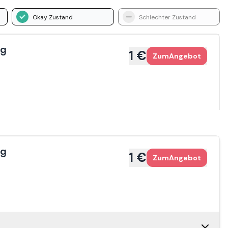
Okay Zustand
Schlechter Zustand
ag
1 €
Zum
Angebot
ag
1 €
Zum
Angebot