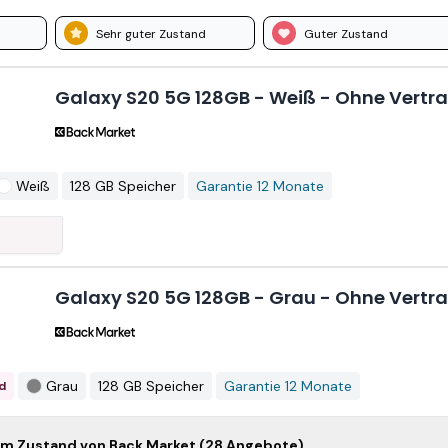
Sehr guter Zustand
Guter Zustand
Galaxy S20 5G 128GB - Weiß - Ohne Vertr
Weiß
128 GB Speicher
Garantie 12 Monate
Galaxy S20 5G 128GB - Grau - Ohne Vertr
Grau
128 GB Speicher
Garantie 12 Monate
d
laxy S20+ 5G 128GB - Grau - Ohne Vertrag
hem Zustand von Back Market (28 Angebote)