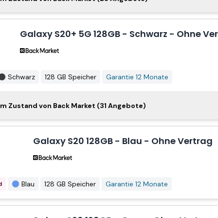
Galaxy S20+ 5G 128GB - Schwarz - Ohne Ve
Grau
128 GB Speicher
Garantie 12 Monate
d
laxy S20+ 5G 128GB - Grau - Ohne Vertrag
Schwarz
128 GB Speicher
Garantie 12 Monate
axy S20+ 5G 128GB - Grau - Ohne Vertrag
em Zustand von Back Market (31 Angebote)
Grau
128 GB Speicher
Garantie 12 Monate
d
Galaxy S20 128GB - Blau - Ohne Vertrag
axy S20+ 5G 512GB - Schwarz - Ohne Vertrag
Grau
128 GB Speicher
Garantie 12 Monate
laxy S20+ 128GB - Weiß - Ohne Vertrag
Blau
128 GB Speicher
Garantie 12 Monate
d
Schwarz
128 GB Speicher
Garantie 12 Monate
d
laxy S20+ 128GB - Violett - Ohne Vertrag