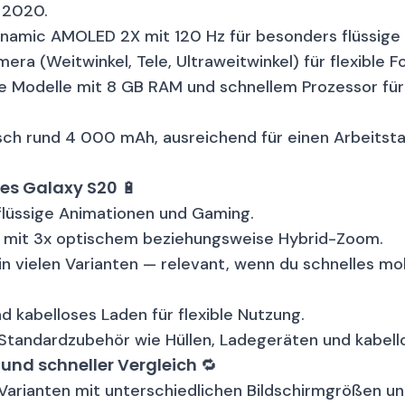
2
Blau
128 GB Speicher
Garantie 12 Monate
2020.
ynamic AMOLED 2X mit 120 Hz für besonders flüssige 
alaxy S20 128GB - Rosa - Ohne Vertrag
era (Weitwinkel, Tele, Ultraweitwinkel) für flexible 
Rosa
128 GB Speicher
Garantie 12 Monate
d
e Modelle mit 8 GB RAM und schnellem Prozessor für 
axy S20+ 5G 128GB - Rot - Ohne Vertrag
2
ch rund 4 000 mAh, ausreichend für einen Arbeitst
Rosa
128 GB Speicher
Garantie 12 Monate
es Galaxy S20 🔋
laxy S20 128GB - Grau - Ohne Vertrag
1
Rosa
128 GB Speicher
Garantie 12 Monate
d
 flüssige Animationen und Gaming.
a mit 3x optischem beziehungsweise Hybrid-Zoom.
axy S20+ 5G 128GB - Blau - Ohne Vertrag
n vielen Varianten — relevant, wenn du schnelles mob
2
Grau
128 GB Speicher
Garantie 12 Monate
d kabelloses Laden für flexible Nutzung.
laxy S20+ 128GB - Rot - Ohne Vertrag
21
 Standardzubehör wie Hüllen, Ladegeräten und kabell
Blau
128 GB Speicher
Garantie 12 Monate
d
 und schneller Vergleich 🔁
Varianten mit unterschiedlichen Bildschirmgrößen u
laxy S20 128GB - Rosé - Ohne Vertrag