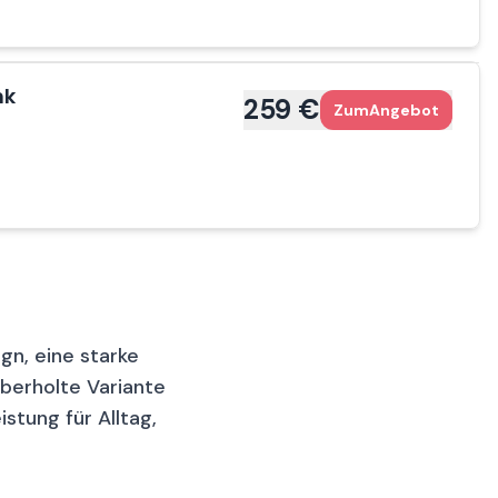
1 €
92 €
Zum
Angebot
Zum
Angebot
1 €
Zum
Angebot
nk
259 €
Zum
Angebot
1 €
4 €
Zum
Angebot
Zum
Angebot
1 €
Zum
Angebot
1 €
Zum
Angebot
n, eine starke
überholte Variante
1 €
istung für Alltag,
Zum
Angebot