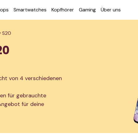
tops
Smart­watches
Kopf­hörer
Gaming
Über uns
y S20
20
ht von 4 verschiedenen
nen für gebrauchte
ngebot für deine