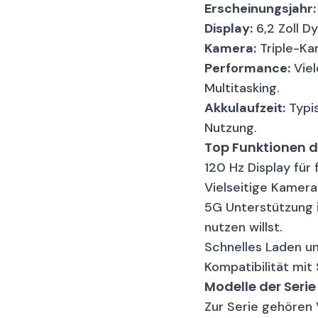
Guter Zustand
Erscheinungsjahr:
Display:
6,2 Zoll D
G
Kamera:
Triple-Kam
Sehr guter Zustan
Performance:
Viel
Multitasking.
Gal
Akkulaufzeit:
Typis
Guter Zustand
Nutzung.
Top Funktionen d
Ga
Sehr guter Zustan
120 Hz Display für
Vielseitige Kamer
Gal
5G Unterstützung i
Guter Zustand
nutzen willst.
Schnelles Laden un
Ga
Kompatibilität mit
Sehr guter Zustan
Modelle der Serie
Zur Serie gehören 
Ga