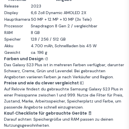
Release
2023
Display
6,6 Zoll Dynamic AMOLED 2X
Hauptkamera
50 MP + 12 MP + 10 MP (3x Tele)
Prozessor
Snapdragon 8 Gen 2 / vergleichbar
RAM
8 GB
Speicher
128 / 256 / 512 GB
Akku
4.700 mAh, Schnellladen bis 45 W
Gewicht
ca. 196 g
Farben und Design 🎨
Das Galaxy S23 Plus ist in mehreren Farben verfügbar, darunter
Schwarz, Creme, Grün und Lavendel. Bei gebrauchten
Angeboten variieren Farben je nach Verkäufer und Region.
Preise und wie du clever vergleichst 💶
Auf Relovie findest du gebrauchte Samsung Galaxy S23 Plus in
einer Preisspanne zwischen 1 und 999. Nutze die Filter für Preis,
Zustand, Marke, Arbeitsspeicher, Speicherplatz und Farbe, um
passende Angebote schnell einzugrenzen.
Kauf‑Checkliste für gebrauchte Geräte 🧾
Darauf achten: Speichergröße und RAM passen zu deinen
Nutzungsgewohnheiten.