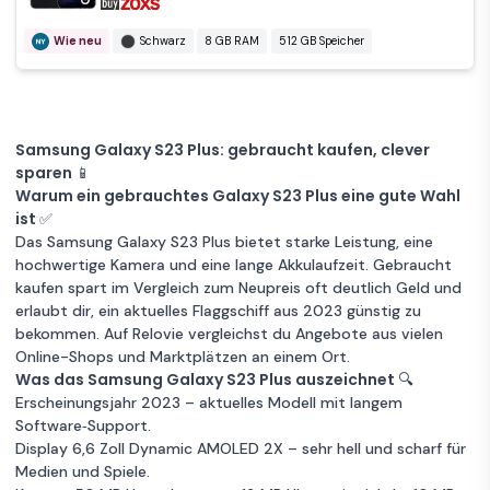
Vertrag
Wie neu
Beige
8 GB RAM
Wie neu
Schwarz
8 GB RAM
512 GB Speicher
512 GB Speicher
Garantie 12 Monate
Galaxy S23+
Zum
256GB - Kalk -
999 €
Samsung Galaxy S23 Plus: gebraucht kaufen, clever
Angebot
Ohne Vertrag
sparen 📱
Warum ein gebrauchtes Galaxy S23 Plus eine gute Wahl
Wie neu
Beige
8 GB RAM
ist ✅
Das Samsung Galaxy S23 Plus bietet starke Leistung, eine
256GB Speicher
Garantie 12 Monate
hochwertige Kamera und eine lange Akku­laufzeit. Gebraucht
kaufen spart im Vergleich zum Neupreis oft deutlich Geld und
erlaubt dir, ein aktuelles Flaggschiff aus 2023 günstig zu
bekommen. Auf Relovie vergleichst du Angebote aus vielen
Online-Shops und Marktplätzen an einem Ort.
Was das Samsung Galaxy S23 Plus auszeichnet 🔍
Erscheinungsjahr 2023 – aktuelles Modell mit langem
Software‑Support.
Display 6,6 Zoll Dynamic AMOLED 2X – sehr hell und scharf für
Medien und Spiele.