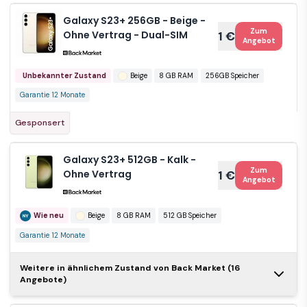
Galaxy S23+ 256GB - Beige -
Zum
Ohne Vertrag - Dual-SIM
1 €
Angebot
Unbekannter Zustand
Beige
8 GB RAM
256GB Speicher
Garantie 12 Monate
Gesponsert
Galaxy S23+ 512GB - Kalk -
Zum
Ohne Vertrag
1 €
Angebot
Wie neu
Beige
8 GB RAM
512 GB Speicher
Garantie 12 Monate
Weitere in ähnlichem Zustand von Back Market (16
Galaxy S23+
Angebote)
Zum
256GB - Kalk -
1 €
Angebot
Ohne Vertrag