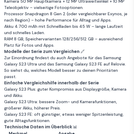
Kamera 50 MP Hauptkamera + 12 MP Ultraweitwinkel + 10 MP
Teleobjektiv – vielseitige Fotooptionen.
Prozessor Snapdragon 8 Gen 2 (oder vergleichbarer Exynos, je
nach Region) – hohe Performance für Alltag und Apps.
Akku 4.700 mAh mit Schnellladen bis 45 W – lange Laufzeit
und schnelles Laden.
RAM 8 GB, Speichervarianten 128/256/512 GB – ausreichend
Platz für Fotos und Apps.
Modelle der Serie zum Vergleichen 🔗
Zur Einordnung findest du auch Angebote für das
Samsung
Galaxy S23 Ultra
und das
Samsung Galaxy S23 FE
auf Relovie.
So siehst du, welches Modell besser zu deinen Prioritäten
passt.
Einfache Vergleichshilfe innerhalb der Serie
Galaxy S23 Plus: guter Kompromiss aus Displaygröße, Kamera
und Akku.
Galaxy S23 Ultra: bessere Zoom- und Kamerafunktionen,
größerer Akku, höherer Preis.
Galaxy S23 FE: oft günstiger, etwas weniger Spitzenleistung,
gute Alltagsfunktionen.
Technische Daten im Überblick 📊
Merkmal
Angabe