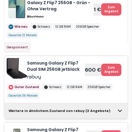
Galaxy Z Flip7 256GB - Grün -
Zum
Ohne Vertrag
1 €
Angebot
Wie neu
Schwarz
12 GB RAM
256GB Speicher
Garantie 12 Monate
Gesponsert
Samsung Galaxy Z Flip7
Zum
Dual SIM 256GB jetblack
600 €
Angebot
Guter Zustand
Schwarz
12 GB RAM
256GB Speicher
Garantie 36 Monate
Samsung
Weitere in ähnlichem Zustand von rebuy (3 Angebote)
Zum
Galaxy Z
622 €
Angebot
Flip7 Dual
SIM 256GB
Samsung Galaxy Z Flip7