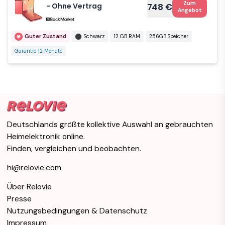
Zum
- Ohne Vertrag
748 €
Wie neu
Schwarz
12 GB RAM
Angebot
512 GB Speicher
Garantie 30 Monate
512 GB Speicher
Garantie 12 Monate
Guter Zustand
Schwarz
12 GB RAM
256GB Speicher
Garantie 12 Monate
Deutschlands größte kollektive Auswahl an gebrauchten
Heimelektronik online.
Finden, vergleichen und beobachten.
hi@relovie.com
Über Relovie
Presse
Nutzungsbedingungen & Datenschutz
Impressum