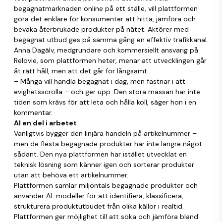
begagnatmarknaden online på ett ställe, vill plattformen
göra det enklare för konsumenter att hitta, jämföra och
bevaka återbrukade produkter på nätet. Aktörer med
begagnat utbud ges på samma gång en effektiv trafikkanal.
Anna Dagälv, medgrundare och kommersiellt ansvarig på
Relovie, som plattformen heter, menar att utvecklingen går
åt rätt håll, men att det går för långsamt.
– Många vill handla begagnat i dag, men fastnar i att
evighetsscrolla – och ger upp. Den stora massan har inte
tiden som krävs för att leta och hålla koll, säger hon i en
kommentar.
AI en del i arbetet
Vanligtvis bygger den linjära handeln på artikelnummer –
men de flesta begagnade produkter har inte längre något
sådant. Den nya plattformen har istället utvecklat en
teknisk lösning som känner igen och sorterar produkter
utan att behöva ett artikelnummer.
Plattformen samlar miljontals begagnade produkter och
använder AI-modeller för att identifiera, klassificera,
strukturera produktutbudet från olika källor i realtid.
Plattformen ger möjlighet till att söka och jämföra bland