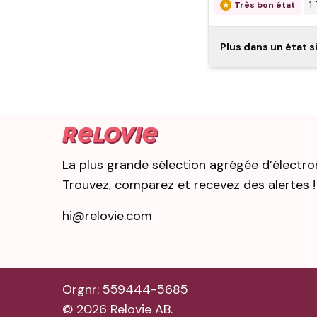
1
Très bon état
25
Comme neuf
iPad A
Plus dans un état s
Apple i
généra
Très bon état
Comme neuf
iPad A
Apple 
La plus grande sélection agrégée d’électro
2024
Trouvez, comparez et recevez des alertes !
hi@relovie.com
Très bon état
Comme neuf
iPad 
Apple i
généra
Orgnr: 559444-5685
©
2026
Relovie AB.