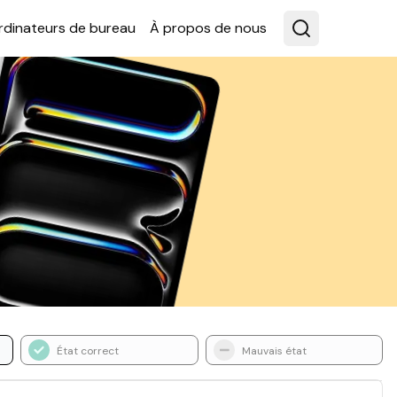
rdina­teurs de bureau
À propos de nous
État correct
Mauvais état