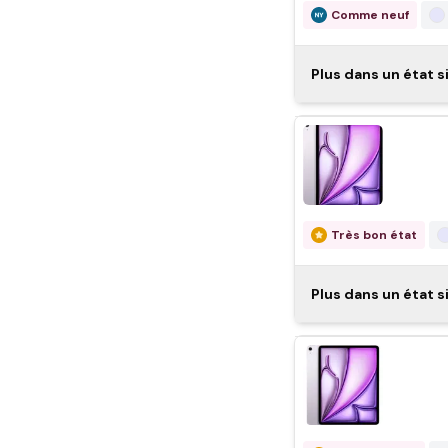
128 Go
Comme neuf
Apple i
Plus dans un état si
généra
Comme neuf
Apple 
Très bon état
2024
App
Plus dans un état si
Comme neuf
Apple i
Très bon état
généra