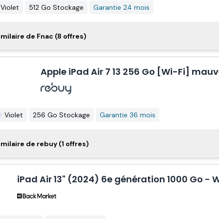
Violet
512 Go Stockage
Garantie 24 mois
Pad Air 13" Puce Apple M2 128 Go Gris sidéral Wifi
milaire de Fnac (8 offres)
tion 2024
Apple iPad Air 7 13 256 Go [Wi-Fi] mau
Gris
128 Go Stockage
Garantie 24 mois
iPad Air 13" Puce Apple M2 256 Go Mauve Wifi 6 
Violet
256 Go Stockage
Garantie 36 mois
le iPad Air 6 13 512 Go [Wi-Fi] gris sidéral
milaire de rebuy (1 offres)
Violet
256 Go Stockage
Garantie 24 mois
iPad Air 13" (2024) 6e génération 1000 Go - 
Pad Air 13" Puce Apple M2 256 Go Lumière Stellair
Gris
512 Go Stockage
Garantie 36 mois
tion 2024