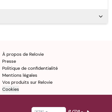
ris Sidéral
 6 ème
999 €
1 074 €
is Sidéral
À propos de Relovie
me génération
1 135 €
1 074 €
Presse
Politique de confidentialité
Mentions légales
Vos produits sur Relovie
Cookies
Sidéral
e Wifi 6 ème
1 295 €
1 074 €