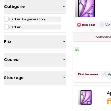
Catégorie
iPad Air 6e génération
Vio
Bon état
iPad Air
Sponsoris
Prix
500 - 1 000€
Couleur
Plus de 1 000€
Violet
V
État inconnu
Stockage
Gris
Bleu
512 Go
A
1 To
256 Go