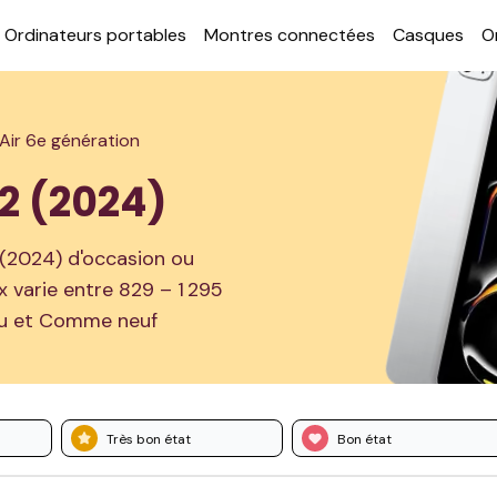
Ordi­nateurs por­tables
Montres con­nectées
Casques
O
 Air 6e génération
M2 (2024)
 (2024) d'occasion ou
ix varie entre 829 – 1 295
nnu et Comme neuf
Très bon état
Bon état