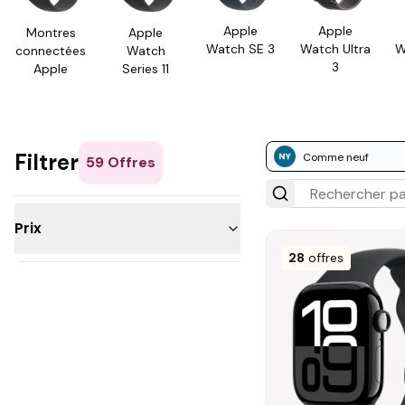
Apple
Apple
Montres
Apple
Watch SE 3
Watch Ultra
W
connec­tées
Watch
3
Apple
Series 11
Filtrer
Comme neuf
59
Offres
Prix
28
offres
50 - 100€
200 - 300€
300 - 500€
500 - 1 000€
Plus de 1 000€