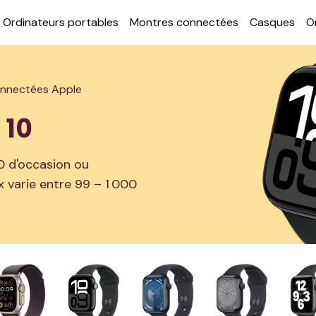
Ordi­nateurs por­tables
Montres con­nectées
Casques
O
nnectées Apple
 10
0 d'occasion ou
ix varie entre 99 – 1 000