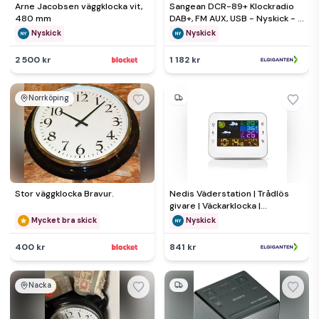
Arne Jacobsen väggklocka vit,
Sangean DCR-89+ Klockradio
480 mm
DAB+, FM AUX, USB - Nyskick - i
originalförpackning
Nyskick
Nyskick
2 500 kr
1 182 kr
Norrköping
Stor väggklocka Bravur.
Nedis Väderstation | Trådlös
givare | Väckarklocka |
Väderprognos - Nyskick - i
Mycket bra skick
Nyskick
originalförpackning
400 kr
841 kr
Nacka