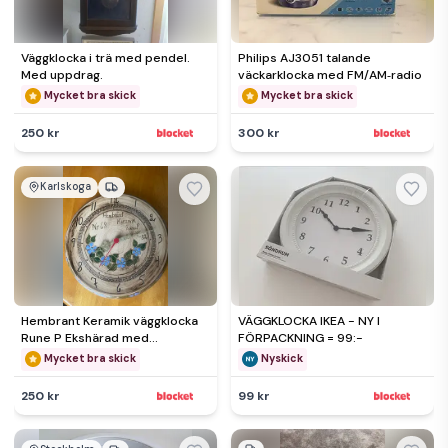
Väggklocka i trä med pendel.
Philips AJ3051 talande
Med uppdrag.
väckarklocka med FM/AM‑radio
Mycket bra skick
Mycket bra skick
250 kr
300 kr
Karlskoga
Hembrant Keramik väggklocka
VÄGGKLOCKA IKEA - NY I
Rune P Ekshärad med
FÖRPACKNING = 99:-
blommotiv
Mycket bra skick
Nyskick
250 kr
99 kr