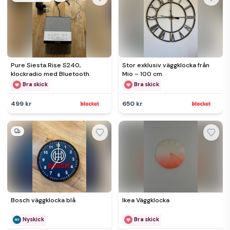
Pure Siesta Rise S240,
Stor exklusiv väggklocka från
klockradio med Bluetooth.
Mio – 100 cm
Bra skick
Bra skick
499 kr
650 kr
Bosch väggklocka blå
Ikea Väggklocka
Nyskick
Bra skick