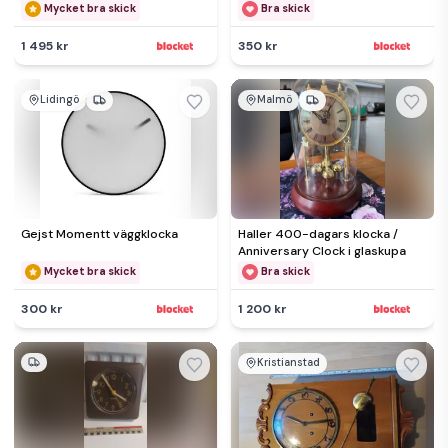
Mycket bra skick
Bra skick
1 495 kr
350 kr
Lidingö
Malmö
Gejst Momentt väggklocka
Haller 400-dagars klocka /
Anniversary Clock i glaskupa
Mycket bra skick
Bra skick
300 kr
1 200 kr
Kristianstad