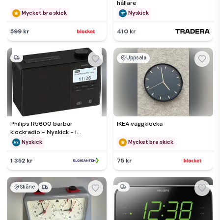
hållare
Mycket bra skick
Nyskick
599 kr
410 kr
Uppsala
Philips R5600 bärbar
IKEA väggklocka
klockradio - Nyskick - i
originalförpackning
Nyskick
Mycket bra skick
1 352 kr
75 kr
Skåne