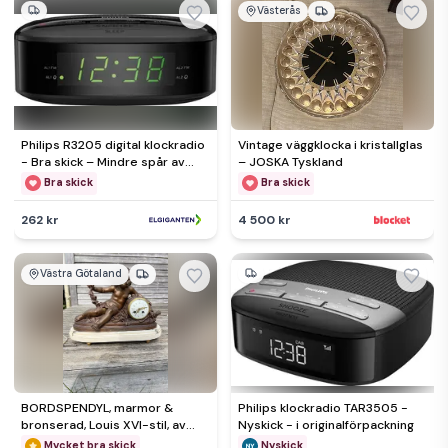
Västerås
Philips R3205 digital klockradio
Vintage väggklocka i kristallglas
- Bra skick – Mindre spår av
– JOSKA Tyskland
användning
Bra skick
Bra skick
262 kr
4 500 kr
Västra Götaland
BORDSPENDYL, marmor &
Philips klockradio TAR3505 -
bronserad, Louis XVI-stil, av
Nyskick - i originalförpackning
Francois Moreau, Frankrike
Mycket bra skick
Nyskick