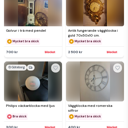
Golvur i trä med pendel
Antik fungerande väggklocka i
guld 70x50x10 cm.
Mycket bra skick
Mycket bra skick
700 kr
2 500 kr
Göteborg
Philips väckarklocka med ljus
Väggklocka med romerska
siffror
Bra skick
Mycket bra skick
300 kr
400 kr