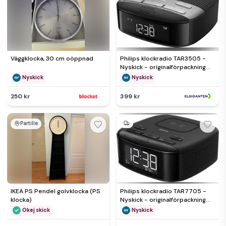
Väggklocka, 30 cm oöppnad
Philips klockradio TAR3505 -
Nyskick - originalförpackning
saknas
Nyskick
Nyskick
250 kr
399 kr
Partille
IKEA PS Pendel golvklocka (PS
Philips klockradio TAR7705 -
klocka)
Nyskick - originalförpackning
saknas
Okej skick
Nyskick