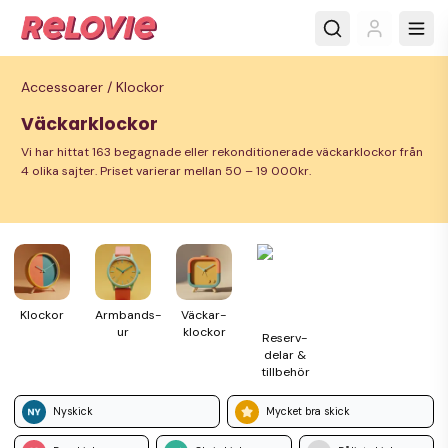
Accessoarer /
Klockor
Väckarklockor
Vi har hittat 163 begagnade eller rekonditionerade väckarklockor från
4 olika sajter. Priset varierar mellan 50 – 19 000kr.
Klockor
Armbands­
Väckar­
ur
klockor
Reserv­
delar &
till­behör
Nyskick
Mycket bra skick