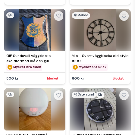
Malmö
GIF Sundsvall väggklocka
Mio - Svart väggklocka old style
sköldformad blå och gul
ø100
Mycket bra skick
Mycket bra skick
500 kr
600 kr
Östersund