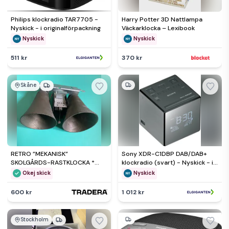
Philips klockradio TAR7705 -
Harry Potter 3D Nattlampa
Nyskick - i originalförpackning
Väckarklocka – Lexibook
Nyskick
Nyskick
511 kr
370 kr
Skåne
RETRO ”MEKANISK”
Sony XDR-C1DBP DAB/DAB+
SKOLGÅRDS-RASTKLOCKA *
klockradio (svart) - Nyskick - i
1900-talets mitt
originalförpackning
Okej skick
Nyskick
600 kr
1 012 kr
Stockholm