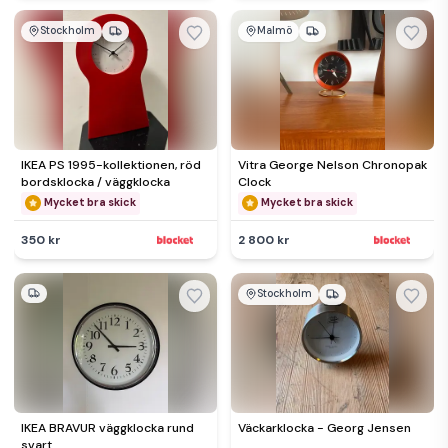
Stockholm
Malmö
IKEA PS 1995-kollektionen, röd
Vitra George Nelson Chronopak
bordsklocka / väggklocka
Clock
Mycket bra skick
Mycket bra skick
350 kr
2 800 kr
Stockholm
IKEA BRAVUR väggklocka rund
Väckarklocka - Georg Jensen
svart