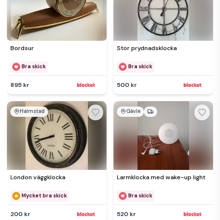
Bordsur
Stor prydnadsklocka
Bra skick
Bra skick
895 kr
500 kr
Halmstad
Gävle
London väggklocka
Larmklocka med wake-up light
Mycket bra skick
Bra skick
200 kr
520 kr