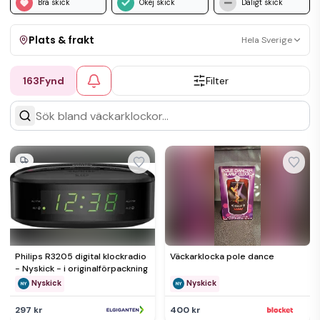
Bra skick
Okej skick
Dåligt skick
Plats & frakt
Hela Sverige
163
Fynd
Filter
Visa allt
Kan skickas
Upphämtning
Philips R3205 digital klockradio
Väckarklocka pole dance
- Nyskick - i originalförpackning
Nyskick
Nyskick
297 kr
400 kr