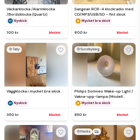
Väckarklocka /Alarmklocka
Sangean RCR-4 klockradio med
/Bordsklocka (Quartz)
CD/MP3/USB/SD – fint skick
Nyskick
Mycket bra skick
100 kr
800 kr
Täby
Sundbyberg
Väggklocka i mycket bra skick
Philips Somneo Wake-up Light /
Vakna-upp-lampa (Modell
HF3651)
Nyskick
Mycket bra skick
350 kr
850 kr
Nacka