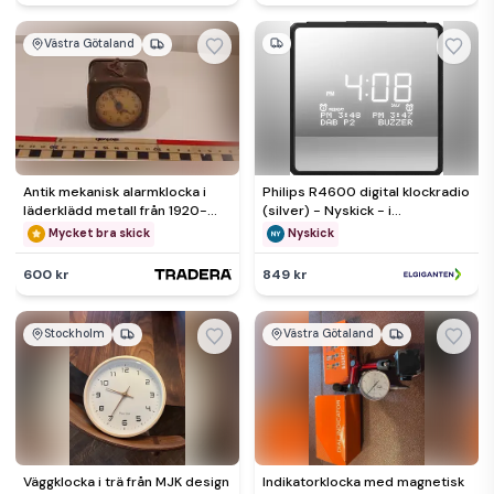
Västra Götaland
Antik mekanisk alarmklocka i
Philips R4600 digital klockradio
läderklädd metall från 1920-
(silver) - Nyskick - i
talet retro bordsklocka
originalförpackning
Mycket bra skick
Nyskick
600 kr
849 kr
Stockholm
Västra Götaland
Väggklocka i trä från MJK design
Indikatorklocka med magnetisk