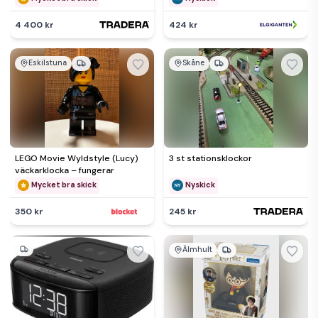
4 400 kr
424 kr
Eskilstuna
Skåne
LEGO Movie Wyldstyle (Lucy)
3 st stationsklockor
väckarklocka – fungerar
Mycket bra skick
Nyskick
350 kr
245 kr
Älmhult