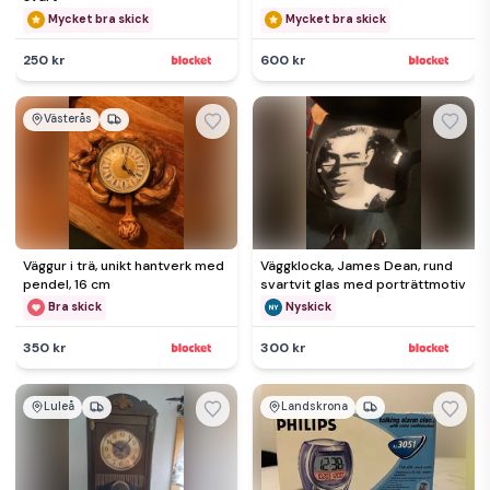
Mycket bra skick
Mycket bra skick
250 kr
600 kr
Västerås
Väggur i trä, unikt hantverk med
Väggklocka, James Dean, rund
pendel, 16 cm
svartvit glas med porträttmotiv
Bra skick
Nyskick
350 kr
300 kr
Luleå
Landskrona