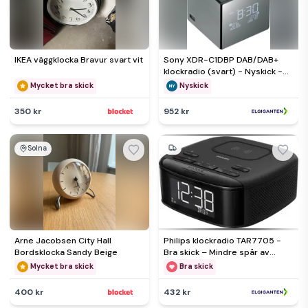
IKEA väggklocka Bravur svart vit
Sony XDR-C1DBP DAB/DAB+
klockradio (svart) - Nyskick -
originalförpackning saknas
Mycket bra skick
Nyskick
350 kr
952 kr
Solna
Arne Jacobsen City Hall
Philips klockradio TAR7705 -
Bordsklocka Sandy Beige
Bra skick – Mindre spår av
användning
Mycket bra skick
Bra skick
400 kr
432 kr