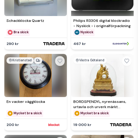
Schackklocka Quartz
Philips R3306 digital klockradio
- Nyskick - i originalförpackning
Bra skick
Nyskick
290 kr
467 kr
Kristianstad
Västra Götaland
En vacker väggklocka
BORDSPENDYL, nyrenässans,
urtavla och urverk märkt
"F.L.Hausburg, A Paris", 1800
Mycket bra skick
Mycket bra skick
200 kr
19 000 kr