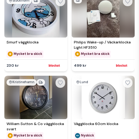
Stockholm
Smurf väggklocka
Philips Wake-up / Väckarklocka
Light HF3510
Mycket bra skick
Mycket bra skick
230 kr
499 kr
Kristinehamn
Lund
William Sutton & Co väggklocka
Väggklocka 60cm klocka
svart
Mycket bra skick
Nyskick