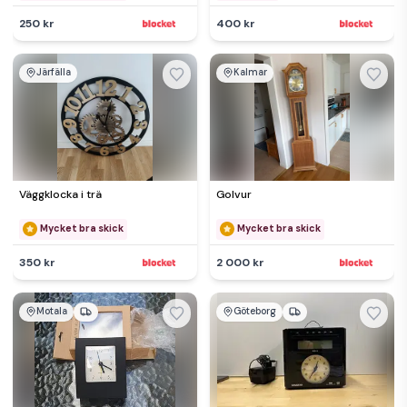
250 kr
400 kr
Järfälla
Kalmar
Väggklocka i trä
Golvur
Mycket bra skick
Mycket bra skick
350 kr
2 000 kr
Motala
Göteborg