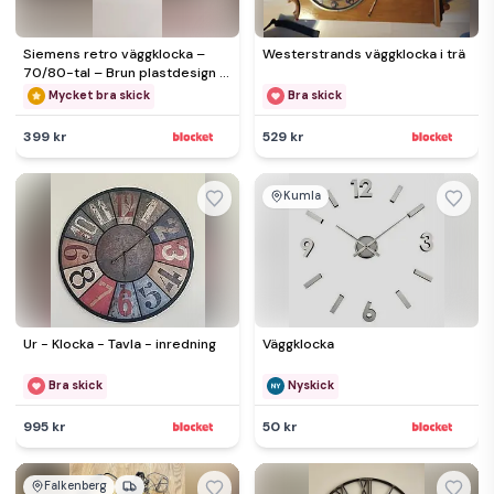
Siemens retro väggklocka –
Westerstrands väggklocka i trä
70/80-tal – Brun plastdesign –
Quartz
Mycket bra skick
Bra skick
399 kr
529 kr
Kumla
Ur - Klocka - Tavla - inredning
Väggklocka
Bra skick
Nyskick
995 kr
50 kr
Falkenberg