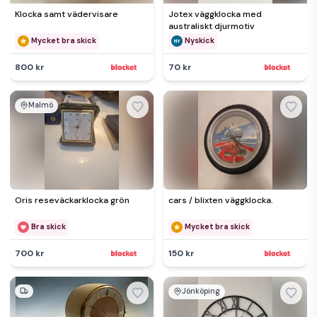
Klocka samt vädervisare
Jotex väggklocka med
australiskt djurmotiv
Mycket bra skick
Nyskick
800 kr
70 kr
Malmö
Oris reseväckarklocka grön
cars / blixten väggklocka.
Bra skick
Mycket bra skick
700 kr
150 kr
Jönköping