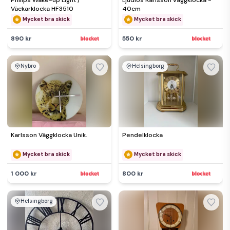
Philips Wake-up Light /
Ljudlös Karlsson väggklocka -
Väckarklocka HF3510
40cm
Mycket bra skick
Mycket bra skick
890 kr
550 kr
Nybro
Helsingborg
Karlsson Väggklocka Unik.
Pendelklocka
Mycket bra skick
Mycket bra skick
1 000 kr
800 kr
Helsingborg