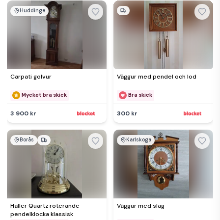
Huddinge
Carpati golvur
Väggur med pendel och lod
Mycket bra skick
Bra skick
3 900 kr
300 kr
Borås
Karlskoga
Haller Quartz roterande
Väggur med slag
pendelklocka klassisk