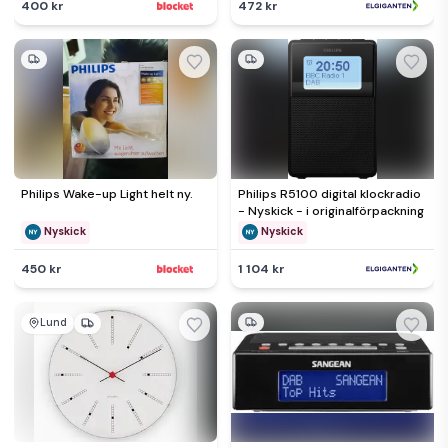
400 kr
472 kr
Philips Wake-up Light helt ny.
Philips R5100 digital klockradio
- Nyskick - i originalförpackning
Nyskick
Nyskick
450 kr
1 104 kr
Lund