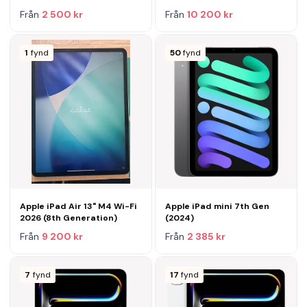
Från
2 500 kr
Från
10 200 kr
1
fynd
50
fynd
Apple iPad Air 13" M4 Wi-Fi
Apple iPad mini 7th Gen
2026 (8th Generation)
(2024)
Från
9 200 kr
Från
2 385 kr
7
fynd
17
fynd