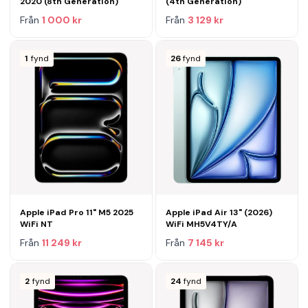
2020 (8th Generation)
(4th Generation)
Från
1 000 kr
Från
3 129 kr
1
fynd
26
fynd
Apple iPad Pro 11" M5 2025
Apple iPad Air 13" (2026)
WiFi NT
WiFi MH5V4TY/A
Från
11 249 kr
Från
7 145 kr
2
fynd
24
fynd