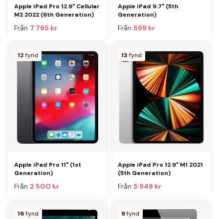
Apple iPad Pro 12.9" Cellular
Apple iPad 9.7" (5th
M2 2022 (6th Generation)
Generation)
Från
7 765 kr
Från
599 kr
12
fynd
13
fynd
Apple iPad Pro 11" (1st
Apple iPad Pro 12.9" M1 2021
Generation)
(5th Generation)
Från
2 500 kr
Från
5 949 kr
16
fynd
9
fynd