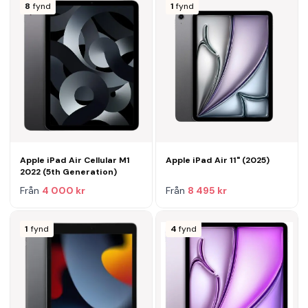
8
fynd
1
fynd
Apple iPad Air Cellular M1
Apple iPad Air 11" (2025)
2022 (5th Generation)
Från
4 000 kr
Från
8 495 kr
1
fynd
4
fynd