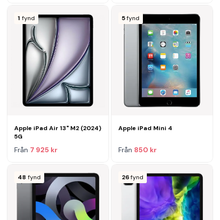
1
fynd
5
fynd
Apple iPad Air 13" M2 (2024)
Apple iPad Mini 4
5G
Från
7 925 kr
Från
850 kr
48
fynd
26
fynd