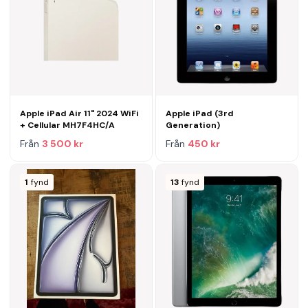
Apple iPad Air 11" 2024 WiFi
Apple iPad (3rd
+ Cellular MH7F4HC/A
Generation)
Från
3 500 kr
Från
450 kr
1
fynd
13
fynd