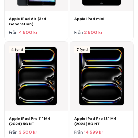
Apple iPad Air (3rd
Apple iPad mini
Generation)
Från
4 500 kr
Från
2 500 kr
4
fynd
7
fynd
Apple iPad Pro 11" M4
Apple iPad Pro 13" M4
(2024) 5G NT
(2024) 5G NT
Från
3 500 kr
Från
14 599 kr