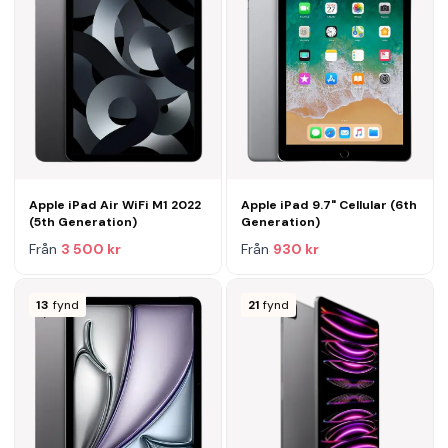
Apple iPad Air WiFi M1 2022
Apple iPad 9.7" Cellular (6th
(5th Generation)
Generation)
Från
3 500 kr
Från
930 kr
13
fynd
21
fynd