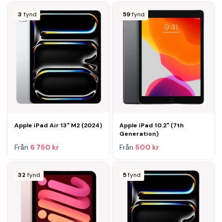
3
fynd
59
fynd
Apple iPad Air 13" M2 (2024)
Apple iPad 10.2" (7th
Generation)
Från
6 750 kr
Från
500 kr
32
fynd
5
fynd