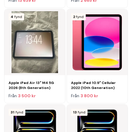
Från
13 639 kr
Från
2 665 kr
4
fynd
2
fynd
Apple iPad Air 13" M4 5G
Apple iPad 10.9" Cellular
2026 (8th Generation)
2022 (10th Generation)
Från
3 500 kr
Från
3 800 kr
31
fynd
13
fynd