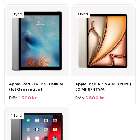
1
fynd
1
fynd
Apple iPad Pro 12.9" Cellular
Apple iPad Air M4 13" (2026)
(1st Generation)
5G MH9P4TY/A
Från
1 500 kr
Från
5 500 kr
1
fynd