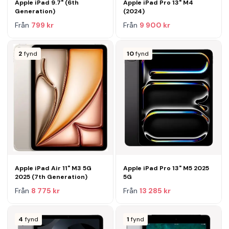
Apple iPad 9.7" (6th
Apple iPad Pro 13" M4
Generation)
(2024)
Från
799 kr
Från
9 900 kr
2
fynd
10
fynd
Apple iPad Air 11" M3 5G
Apple iPad Pro 13" M5 2025
2025 (7th Generation)
5G
Från
8 775 kr
Från
13 285 kr
4
fynd
1
fynd