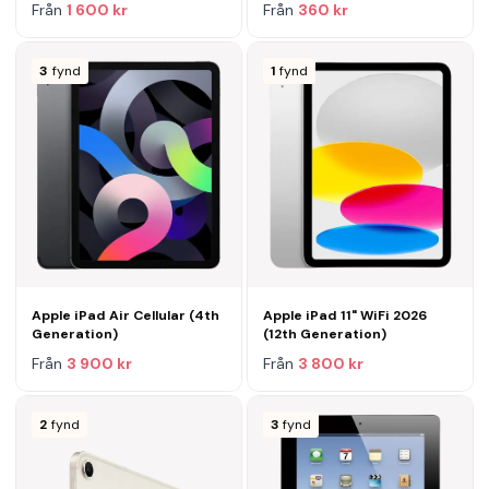
Från
1 600 kr
Från
360 kr
3
fynd
1
fynd
Apple iPad Air Cellular (4th
Apple iPad 11" WiFi 2026
Generation)
(12th Generation)
Från
3 900 kr
Från
3 800 kr
2
fynd
3
fynd