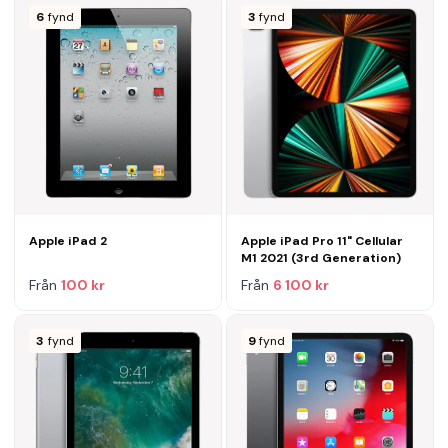
6
fynd
3
fynd
Apple iPad 2
Apple iPad Pro 11" Cellular
M1 2021 (3rd Generation)
Från
100 kr
Från
6 100 kr
3
fynd
9
fynd