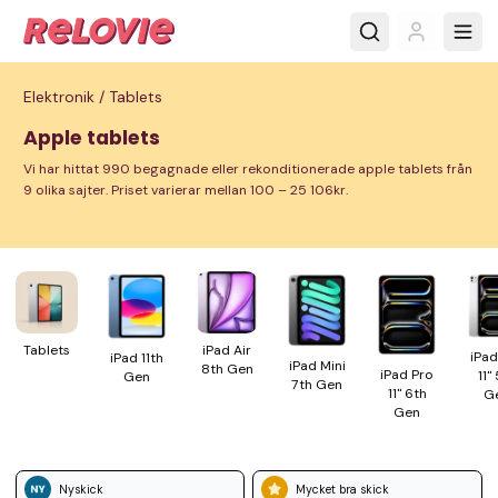
Elektronik /
Tablets
Apple tablets
Vi har hittat 990 begagnade eller rekonditionerade apple tablets från
9 olika sajter. Priset varierar mellan 100 – 25 106kr.
Tablets
iPad Air
iPad
iPad 11th
iPad Mini
8th Gen
iPad Pro
11"
Gen
7th Gen
11" 6th
G
Gen
Nyskick
Mycket bra skick