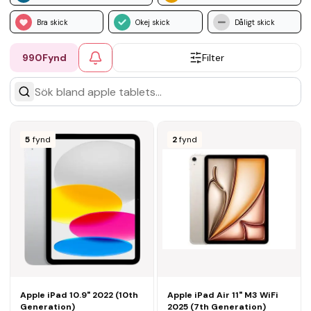
Bra skick
Okej skick
Dåligt skick
990
Fynd
Filter
5
fynd
2
fynd
Apple iPad 10.9" 2022 (10th
Apple iPad Air 11" M3 WiFi
Generation)
2025 (7th Generation)