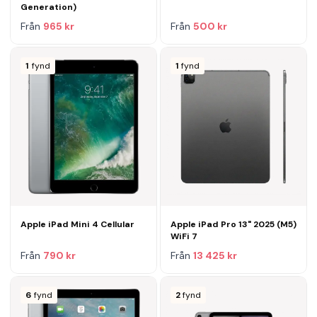
Generation)
Från
965 kr
Från
500 kr
1
fynd
1
fynd
Apple iPad Mini 4 Cellular
Apple iPad Pro 13" 2025 (M5)
WiFi 7
Från
790 kr
Från
13 425 kr
6
fynd
2
fynd