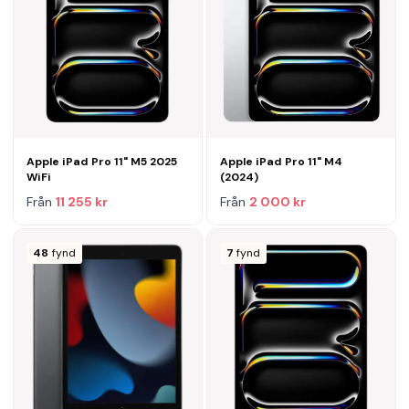
Apple iPad Pro 11" M5 2025
Apple iPad Pro 11" M4
WiFi
(2024)
Från
11 255 kr
Från
2 000 kr
48
fynd
7
fynd