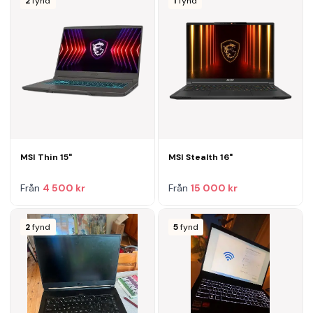
2
fynd
1
fynd
MSI Thin 15"
MSI Stealth 16"
Från
4 500 kr
Från
15 000 kr
2
fynd
5
fynd