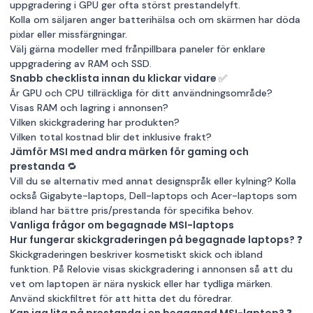
uppgradering i GPU ger ofta störst prestandelyft.
Kolla om säljaren anger batterihälsa och om skärmen har döda
pixlar eller missfärgningar.
Välj gärna modeller med frånpillbara paneler för enklare
uppgradering av RAM och SSD.
Snabb checklista innan du klickar vidare ✅
Är GPU och CPU tillräckliga för ditt användningsområde?
Visas RAM och lagring i annonsen?
Vilken skickgradering har produkten?
Vilken total kostnad blir det inklusive frakt?
Jämför MSI med andra märken för gaming och
prestanda 🔁
Vill du se alternativ med annat designspråk eller kylning? Kolla
också
Gigabyte-laptops
,
Dell-laptops
och
Acer-laptops
som
ibland har bättre pris/prestanda för specifika behov.
Vanliga frågor om begagnade MSI-laptops
Hur fungerar skickgraderingen på begagnade laptops? ❓
Skickgraderingen beskriver kosmetiskt skick och ibland
funktion. På Relovie visas skickgradering i annonsen så att du
vet om laptopen är nära nyskick eller har tydliga märken.
Använd skickfiltret för att hitta det du föredrar.
Kan jag lita på prestanda i en begagnad MSI-laptop? ❓