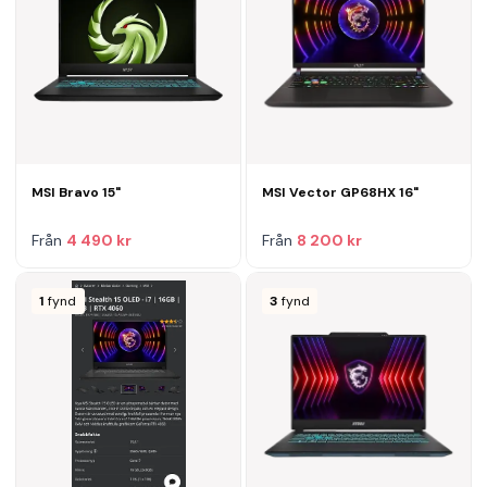
MSI Bravo 15"
MSI Vector GP68HX 16"
Från
4 490 kr
Från
8 200 kr
1
fynd
3
fynd