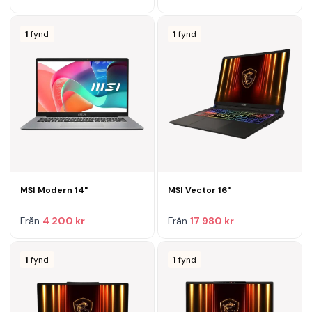
1
fynd
1
fynd
MSI Modern 14"
MSI Vector 16"
Från
4 200 kr
Från
17 980 kr
1
fynd
1
fynd