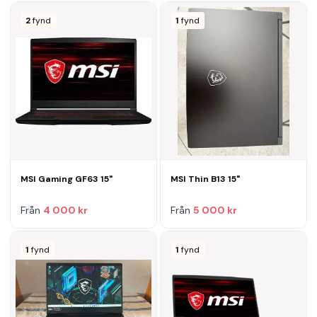
2
fynd
1
fynd
MSI Gaming GF63 15"
MSI Thin B13 15"
Från
4 000 kr
Från
5 000 kr
1
fynd
1
fynd