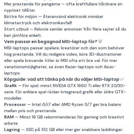
Mer prestanda för pengarna — ofta kraftfullare hårdvara än
nypriset tillåter.
Bättre för miljön — återanvänd elektronik minskar
klimatavtryck och elektronikavfall!
Stort utbud — Relovie samlar annonser från flera sajter så du
kan jämföra enkelt.
Vem passar en begagnad MSI-laptop för? 💡
MSI-laptops passar spelare, kreatörer och den som behöver
hög prestanda. Vill du redigera video, köra 3D-illustrationer
eller spela krävande titlar är MSI ofta ett bra val. För mer
variationsmöjligheter, se även
Razer-laptops
och
Asus-
laptops
.
Köpguide: vad att tänka på när du väljer MSI-laptop ✅
Grafik
— För spel: minst NVIDIA GTX 1660 Ti eller RTX 20/30-
serie. För enklare spel räcker integrerad grafik eller äldre GTX-
modeller.
Processor
— Intel i5/i7 eller AMD Ryzen 5/7 ger bra balans
mellan pris och prestanda.
RAM
— Minst 16 GB rekommenderas för gaming och kreativt
arbete.
Lagring
— SSD på 512 GB eller mer ger snabbare laddningar;