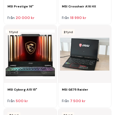
MSI Prestige 16"
MSI Crosshair A16 HX
Från
20 000 kr
Från
18 990 kr
1
fynd
2
fynd
MSI Cyborg A15 15"
MSI GE75 Raider
Från
500 kr
Från
7 500 kr