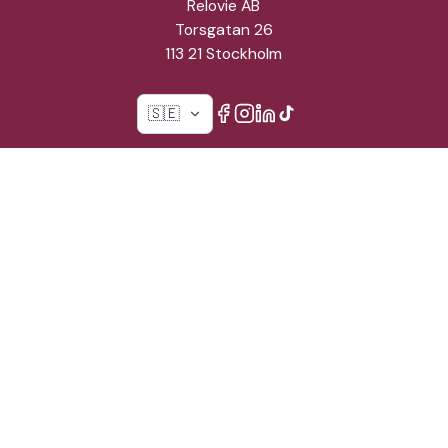
Relovie AB
Torsgatan 26
113 21 Stockholm
🇸🇪