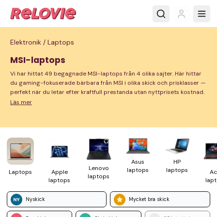
Elektronik /
Laptops
MSI-laptops
Vi har hittat 49 begagnade MSI-laptops från 4 olika sajter. Här hittar
du gaming-fokuserade bärbara från MSI i olika skick och prisklasser —
perfekt när du letar efter kraftfull prestanda utan nyttprisets kostnad.
Läs mer
HP
Asus
Lenovo
laptops
laptops
Laptops
Apple
Ac
laptops
laptops
lap
Nyskick
Mycket bra skick