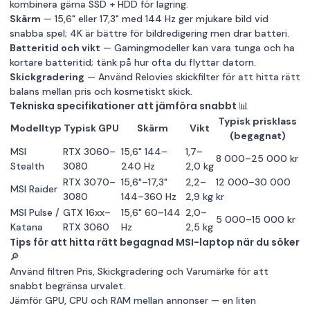
kombinera gärna SSD + HDD för lagring.
Skärm
— 15,6" eller 17,3" med 144 Hz ger mjukare bild vid
snabba spel; 4K är bättre för bildredigering men drar batteri.
Batteritid och vikt
— Gamingmodeller kan vara tunga och ha
kortare batteritid; tänk på hur ofta du flyttar datorn.
Skickgradering
— Använd Relovies skickfilter för att hitta rätt
balans mellan pris och kosmetiskt skick.
Tekniska specifikationer att jämföra snabbt 📊
Typisk prisklass
Modelltyp
Typisk GPU
Skärm
Vikt
(begagnat)
MSI
RTX 3060–
15,6" 144–
1,7–
8 000–25 000 kr
Stealth
3080
240 Hz
2,0 kg
RTX 3070–
15,6"–17,3"
2,2–
12 000–30 000
MSI Raider
3080
144–360 Hz
2,9 kg
kr
MSI Pulse /
GTX 16xx–
15,6" 60–144
2,0–
5 000–15 000 kr
Katana
RTX 3060
Hz
2,5 kg
Tips för att hitta rätt begagnad MSI-laptop när du söker
🔎
Använd filtren Pris, Skickgradering och Varumärke för att
snabbt begränsa urvalet.
Jämför GPU, CPU och RAM mellan annonser — en liten