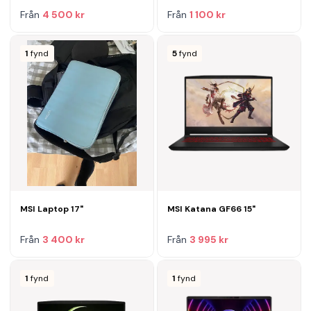
Från
4 500 kr
Från
1 100 kr
1
fynd
5
fynd
MSI Laptop 17"
MSI Katana GF66 15"
Från
3 400 kr
Från
3 995 kr
1
fynd
1
fynd