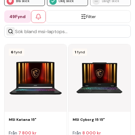
Bra skick
Okej skick
Dåligt skick
49
Fynd
Filter
6
fynd
1
fynd
MSI Katana 15"
MSI Cyborg 15 15"
Från
7 800 kr
Från
8 000 kr