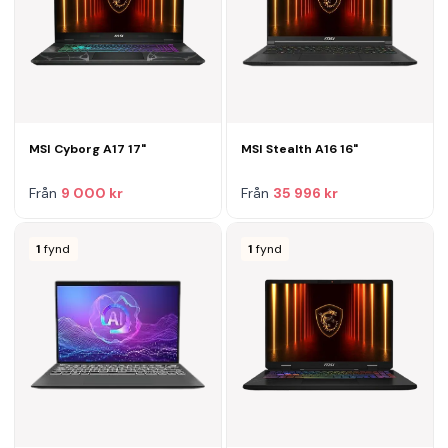
MSI Cyborg A17 17"
MSI Stealth A16 16"
Från
9 000 kr
Från
35 996 kr
1
fynd
1
fynd