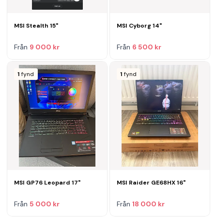
MSI Stealth 15"
MSI Cyborg 14"
Från
9 000 kr
Från
6 500 kr
1
fynd
1
fynd
MSI GP76 Leopard 17"
MSI Raider GE68HX 16"
Från
5 000 kr
Från
18 000 kr