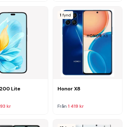
1
fynd
200 Lite
Honor X8
93 kr
Från
1 419 kr