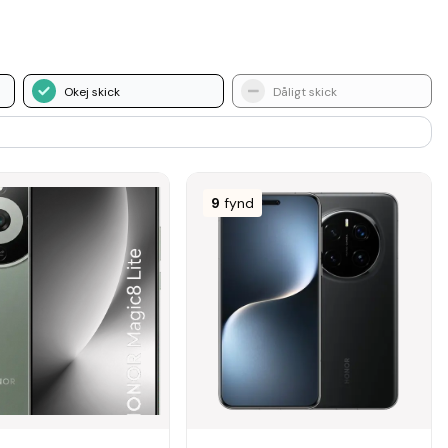
Okej skick
Dåligt skick
9
fynd