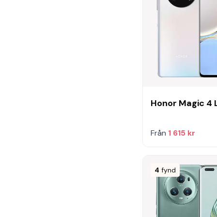
Honor Magic 4 
Från
1 615 kr
4
fynd