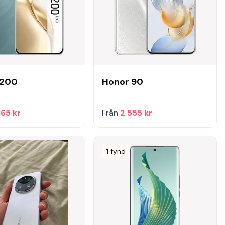
 200
Honor 90
565 kr
Från
2 555 kr
1
fynd