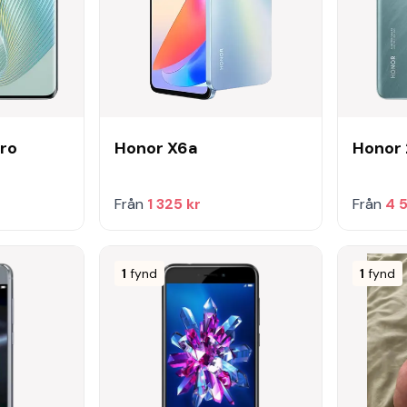
ro
Honor X6a
Honor
Från
1 325 kr
Från
4 
1
fynd
1
fynd