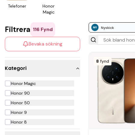
Tele­foner
Honor
Magic
Filtrera
Nyskick
116
Fynd
Bevaka sökning
8
fynd
Kategori
Honor Magic
Honor 90
Honor 50
Honor 9
Honor 8