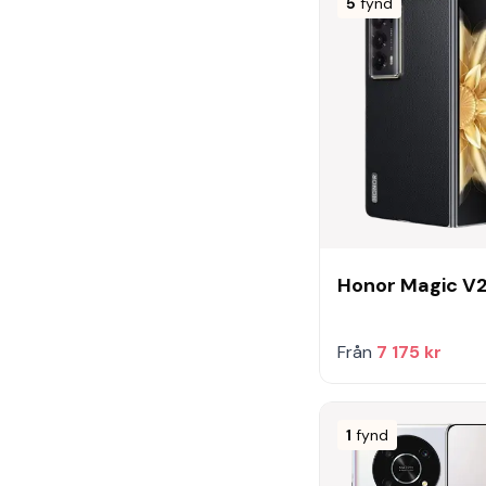
5
fynd
Honor Magic V
Från
7 175 kr
1
fynd