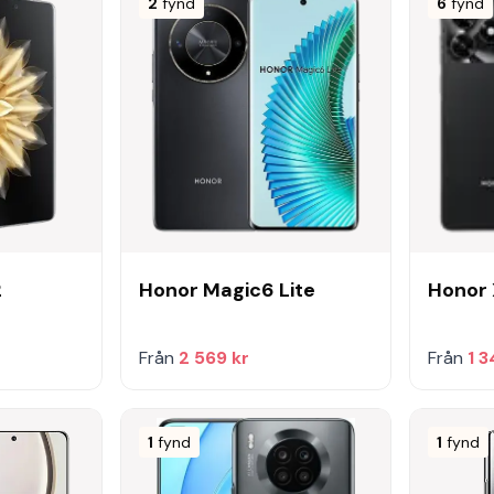
2
fynd
6
fynd
2
Honor Magic6 Lite
Honor 
Från
2 569 kr
Från
1 3
1
fynd
1
fynd