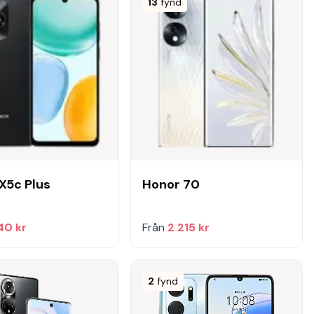
13
fynd
X5c Plus
Honor 70
40 kr
Från
2 215 kr
2
fynd