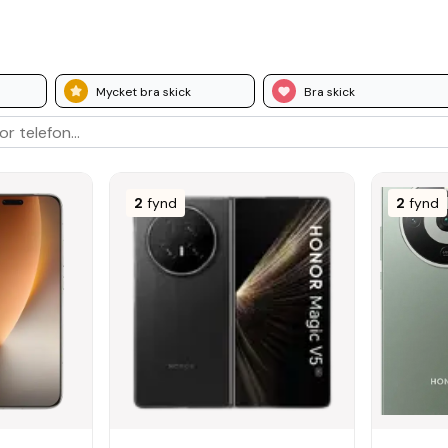
Mycket bra skick
Bra skick
2
fynd
2
fynd