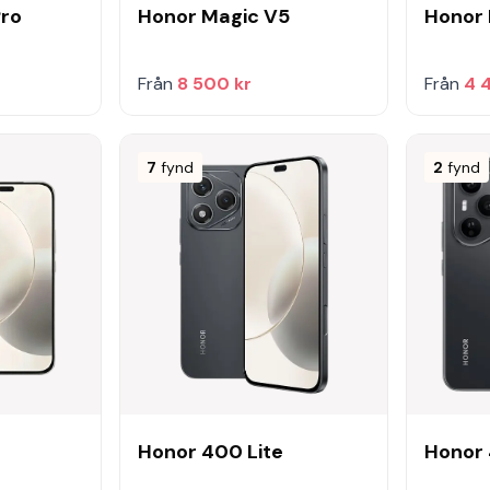
Pro
Honor Magic V5
Honor 
Från
8 500 kr
Från
4 
7
fynd
2
fynd
Honor 400 Lite
Honor