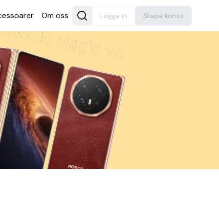
es­soarer
Om oss
Logga in
Skapa konto