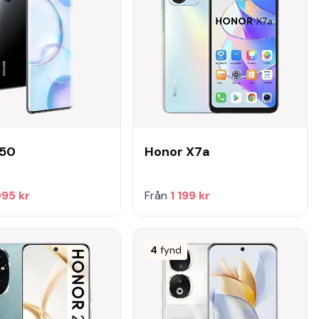
 50
Honor X7a
095 kr
Från
1 199 kr
4
fynd