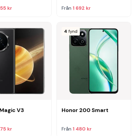
855 kr
Från
1 692 kr
4
fynd
Magic V3
Honor 200 Smart
775 kr
Från
1 480 kr