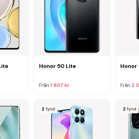
Lite
Honor 50 Lite
Honor
Från
1 907 kr
Från
2 
2
fynd
2
fynd