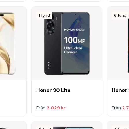
1
fynd
6
fynd
Honor 90 Lite
Honor 
Från
2 029 kr
Från
2 7