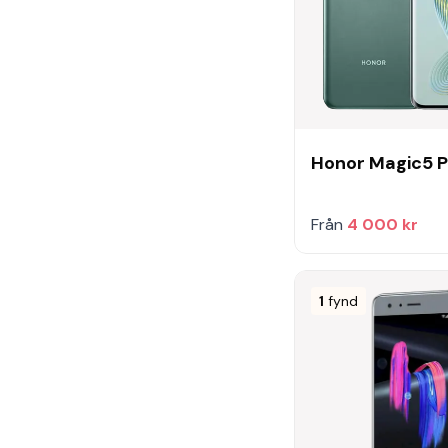
Honor Magic5 P
Från
4 000 kr
1
fynd