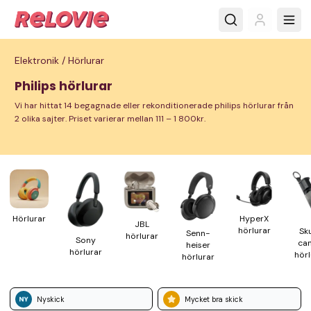
Elektronik /
Hörlurar
Philips hörlurar
Vi har hittat 14 begagnade eller rekonditionerade philips hörlurar från
2 olika sajter. Priset varierar mellan 111 – 1 800kr.
Hörlurar
HyperX
JBL
hörlurar
Sku
Senn­
hörlurar
Sony
ca
heiser
hörlurar
hörl
hörlurar
Nyskick
Mycket bra skick