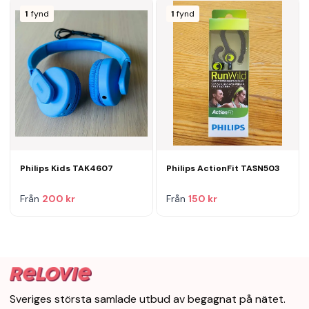
1
fynd
1
fynd
Philips Kids TAK4607
Philips ActionFit TASN503
Från
200 kr
Från
150 kr
Sveriges största samlade utbud av begagnat på nätet.