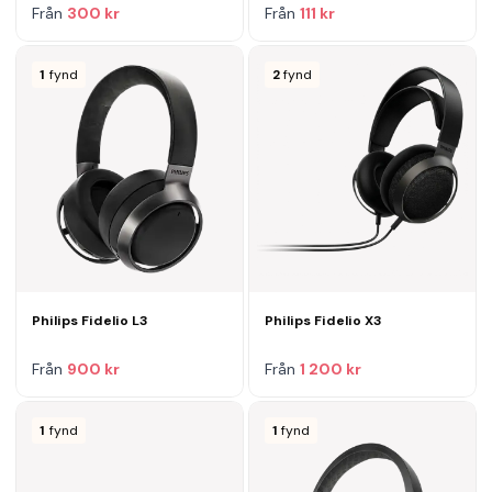
Från
300 kr
Från
111 kr
1
fynd
2
fynd
Philips Fidelio L3
Philips Fidelio X3
Från
900 kr
Från
1 200 kr
1
fynd
1
fynd