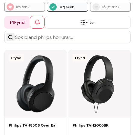
Bra skick
Okej skick
Dåligt skick
14
Fynd
Filter
1
fynd
1
fynd
Philips TAH8506 Over Ear
Philips TAH2005BK