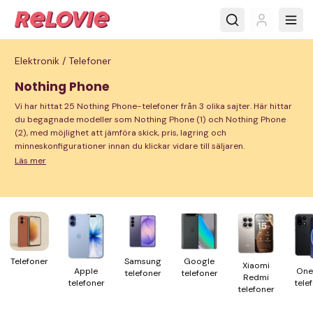
Elektronik /
Telefoner
Nothing Phone
Vi har hittat 25 Nothing Phone-telefoner från 3 olika sajter. Här hittar
du begagnade modeller som Nothing Phone (1) och Nothing Phone
(2), med möjlighet att jämföra skick, pris, lagring och
minneskonfigurationer innan du klickar vidare till säljaren.
Läs mer
Tele­foner
Samsung
Google
Xiaomi
One
Apple
tele­foner
tele­foner
Redmi
tele­
tele­foner
tele­foner