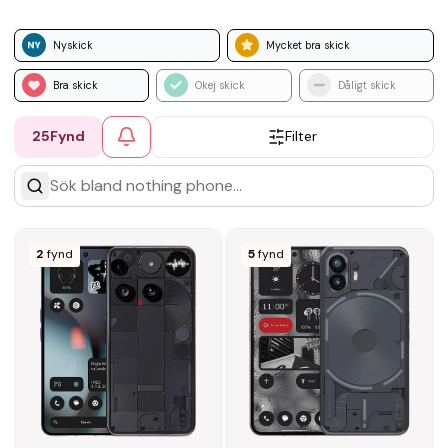
Nyskick
Mycket bra skick
Bra skick
Okej skick
Dåligt skick
25
Fynd
Filter
2
fynd
5
fynd