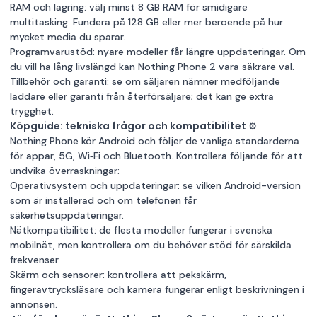
RAM och lagring: välj minst 8 GB RAM för smidigare
multitasking. Fundera på 128 GB eller mer beroende på hur
mycket media du sparar.
Programvarustöd: nyare modeller får längre uppdateringar. Om
du vill ha lång livslängd kan Nothing Phone 2 vara säkrare val.
Tillbehör och garanti: se om säljaren nämner medföljande
laddare eller garanti från återförsäljare; det kan ge extra
trygghet.
Köpguide: tekniska frågor och kompatibilitet ⚙️
Nothing Phone kör Android och följer de vanliga standarderna
för appar, 5G, Wi‑Fi och Bluetooth. Kontrollera följande för att
undvika överraskningar:
Operativsystem och uppdateringar: se vilken Android-version
som är installerad och om telefonen får
säkerhetsuppdateringar.
Nätkompatibilitet: de flesta modeller fungerar i svenska
mobilnät, men kontrollera om du behöver stöd för särskilda
frekvenser.
Skärm och sensorer: kontrollera att pekskärm,
fingeravtrycksläsare och kamera fungerar enligt beskrivningen i
annonsen.