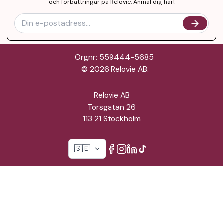
och förbättringar på Relovie. Anmäl dig här!
Orgnr: 559444-5685
©
2026
Relovie AB.
Relovie AB
Torsgatan 26
113 21 Stockholm
🇸🇪