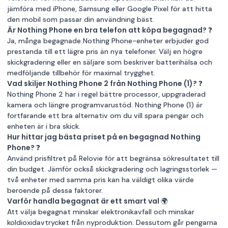
jämföra med
iPhone
,
Samsung
eller
Google Pixel
för att hitta
den mobil som passar din användning bäst.
Är Nothing Phone en bra telefon att köpa begagnad? ❓
Ja, många begagnade Nothing Phone-enheter erbjuder god
prestanda till ett lägre pris än nya telefoner. Välj en högre
skickgradering eller en säljare som beskriver batterihälsa och
medföljande tillbehör för maximal trygghet.
Vad skiljer Nothing Phone 2 från Nothing Phone (1)? ❓
Nothing Phone 2 har i regel bättre processor, uppgraderad
kamera och längre programvarustöd. Nothing Phone (1) är
fortfarande ett bra alternativ om du vill spara pengar och
enheten är i bra skick.
Hur hittar jag bästa priset på en begagnad Nothing
Phone? ❓
Använd prisfiltret på Relovie för att begränsa sökresultatet till
din budget. Jämför också skickgradering och lagringsstorlek —
två enheter med samma pris kan ha väldigt olika värde
beroende på dessa faktorer.
Varför handla begagnat är ett smart val 🌍
Att välja begagnat minskar elektronikavfall och minskar
koldioxidavtrycket från nyproduktion. Dessutom går pengarna