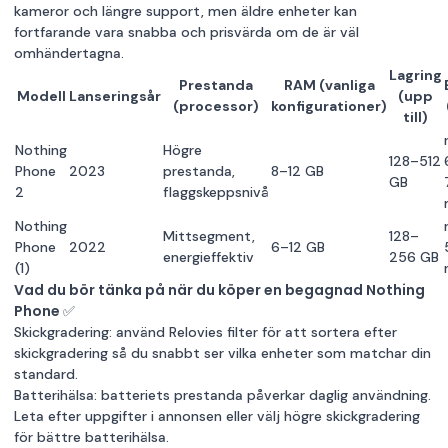
kameror och längre support, men äldre enheter kan
fortfarande vara snabba och prisvärda om de är väl
omhändertagna.
Lagring
Prestanda
RAM (vanliga
Modell
Lanseringsår
(upp
(processor)
konfigurationer)
till)
Nothing
Högre
128–512
Phone
2023
prestanda,
8–12 GB
GB
2
flaggskeppsnivå
Nothing
Mittsegment,
128–
Phone
2022
6–12 GB
energieffektiv
256 GB
(1)
Vad du bör tänka på när du köper en begagnad Nothing
Phone ✅
Skickgradering: använd Relovies filter för att sortera efter
skickgradering så du snabbt ser vilka enheter som matchar din
standard.
Batterihälsa: batteriets prestanda påverkar daglig användning.
Leta efter uppgifter i annonsen eller välj högre skickgradering
för bättre batterihälsa.