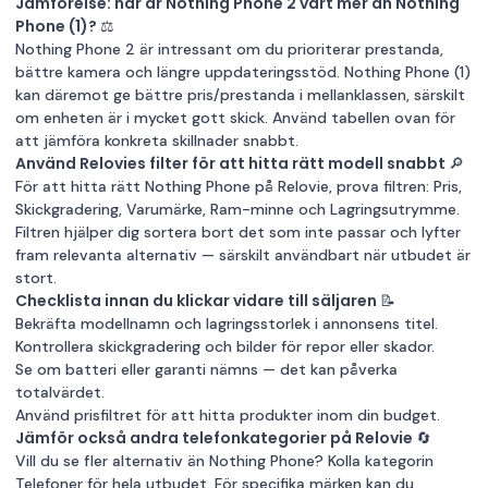
Jämförelse: när är Nothing Phone 2 värt mer än Nothing
Phone (1)? ⚖️
Nothing Phone 2 är intressant om du prioriterar prestanda,
bättre kamera och längre uppdateringsstöd. Nothing Phone (1)
kan däremot ge bättre pris/prestanda i mellanklassen, särskilt
om enheten är i mycket gott skick. Använd tabellen ovan för
att jämföra konkreta skillnader snabbt.
Använd Relovies filter för att hitta rätt modell snabbt 🔎
För att hitta rätt Nothing Phone på Relovie, prova filtren: Pris,
Skickgradering, Varumärke, Ram-minne och Lagringsutrymme.
Filtren hjälper dig sortera bort det som inte passar och lyfter
fram relevanta alternativ — särskilt användbart när utbudet är
stort.
Checklista innan du klickar vidare till säljaren 📝
Bekräfta modellnamn och lagringsstorlek i annonsens titel.
Kontrollera skickgradering och bilder för repor eller skador.
Se om batteri eller garanti nämns — det kan påverka
totalvärdet.
Använd prisfiltret för att hitta produkter inom din budget.
Jämför också andra telefonkategorier på Relovie 🔄
Vill du se fler alternativ än Nothing Phone? Kolla kategorin
Telefoner
för hela utbudet. För specifika märken kan du