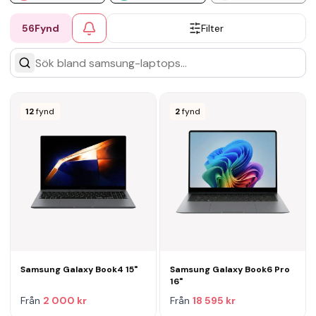
56
Fynd
Filter
12
fynd
2
fynd
Samsung Galaxy Book4 15"
Samsung Galaxy Book6 Pro
16"
Från
2 000 kr
Från
18 595 kr