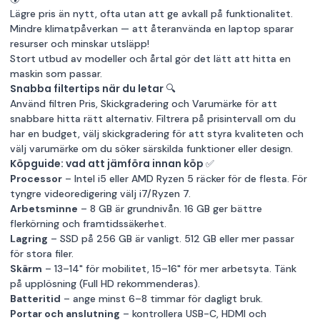
Lägre pris än nytt, ofta utan att ge avkall på funktionalitet.
Mindre klimatpåverkan — att återanvända en laptop sparar
resurser och minskar utsläpp!
Stort utbud av modeller och årtal gör det lätt att hitta en
maskin som passar.
Snabba filtertips när du letar 🔍
Använd filtren Pris, Skickgradering och Varumärke för att
snabbare hitta rätt alternativ. Filtrera på prisintervall om du
har en budget, välj skickgradering för att styra kvaliteten och
välj varumärke om du söker särskilda funktioner eller design.
Köpguide: vad att jämföra innan köp ✅
Processor
– Intel i5 eller AMD Ryzen 5 räcker för de flesta. För
tyngre videoredigering välj i7/Ryzen 7.
Arbetsminne
– 8 GB är grundnivån. 16 GB ger bättre
flerkörning och framtidssäkerhet.
Lagring
– SSD på 256 GB är vanligt. 512 GB eller mer passar
för stora filer.
Skärm
– 13–14" för mobilitet, 15–16" för mer arbetsyta. Tänk
på upplösning (Full HD rekommenderas).
Batteritid
– ange minst 6–8 timmar för dagligt bruk.
Portar och anslutning
– kontrollera USB-C, HDMI och