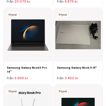
Från
23 075 kr
Från
9 875 kr
1
fynd
1
fynd
Samsung Galaxy Book3 Pro
Samsung Galaxy Book 5 15"
14"
Från
5 990 kr
Från
3 450 kr
1
fynd
1
fynd