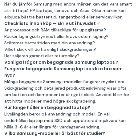
När du jämför Samsung med andra märken kan det vara smart
att titta på
HP laptops
,
Lenovo
och
Asus
. Olika märken kan
erbjuda bättre batteritid, tangentbord eller servicevillkor.
Checklista innan köp — skriv ut i huvudet ✅
Är processor och RAM tillräckliga för uppgifterna?
Räcker lagringsutrymmet eller krävs extern lagring?
Stämmer batteritiden med din användning?
Vilket skick vill du ha enligt skickgraderingen?
Har säljaren garanti eller returpolicy?
Vanliga frågor om begagnade Samsung laptops ❓
Fungerar begagnade Samsung laptops lika bra som
nya?
Många begagnade Samsung-modeller fungerar mycket bra.
Skickgradering och detaljerad produktbeskrivning visar ofta
om batteri och komponenter är i gott skick. Använd filter för
att hitta modeller med högre skickgradering.
Hur länge håller en begagnad laptop?
Livslängden beror på användning och modell. En väl
underhållen laptop med SSD och uppdaterad mjukvara kan
hålla 3–6 år eller längre för vardagsanvändning.
Vilka Samsung-modeller är bäst för studier?