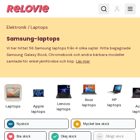
Elektronik /
Laptops
Samsung-laptops
Vi har hittat 56 Samsung laptops från 4 olika sajter. Hitta begagnade
Samsung Galaxy Book, Chromebook och andra bärbara modeller
samlade för enkel jämförelse och köp.
Läs mer
HP
Asus
Lenovo
laptops
laptops
Laptops
Apple
Ac
laptops
laptops
lap
Nyskick
Mycket bra skick
Bra skick
Okej skick
Dåligt skick