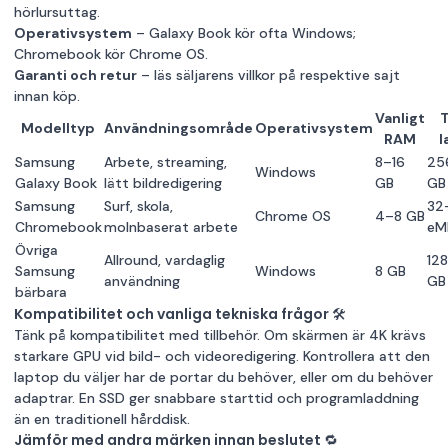
hörlursuttag.
Operativsystem
– Galaxy Book kör ofta Windows;
Chromebook kör Chrome OS.
Garanti och retur
– läs säljarens villkor på respektive sajt
innan köp.
Vanligt
Modelltyp
Användningsområde
Operativsystem
RAM
l
Samsung
Arbete, streaming,
8–16
25
Windows
Galaxy Book
lätt bildredigering
GB
GB
Samsung
Surf, skola,
32
Chrome OS
4–8 GB
Chromebook
molnbaserat arbete
eM
Övriga
Allround, vardaglig
12
Samsung
Windows
8 GB
användning
GB
bärbara
Kompatibilitet och vanliga tekniska frågor 🛠
Tänk på kompatibilitet med tillbehör. Om skärmen är 4K krävs
starkare GPU vid bild- och videoredigering. Kontrollera att den
laptop du väljer har de portar du behöver, eller om du behöver
adaptrar. En SSD ger snabbare starttid och programladdning
än en traditionell hårddisk.
Jämför med andra märken innan beslutet 🔁