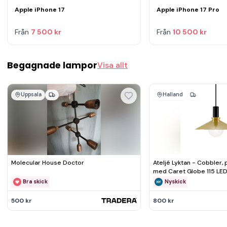
Apple iPhone 17
Apple iPhone 17 Pro
Från
7 500 kr
Från
10 500 kr
Begagnade lampor
Visa allt
Uppsala
Halland
Molecular House Doctor
Ateljé Lyktan - Cobbler,
med Caret Globe 115 LE
Bra skick
Nyskick
500 kr
800 kr