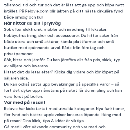
tålamod, tid och tur och det är lätt att ge upp och köpa nytt
istället. På Relovie.com blir jakten på ditt nästa cirkulära fynd
både smidig och kul!
Här hittar du allt i prylväg
Sök efter elektronik, möbler och inredning till leksaker,
hobbyutrustning, skor och accessoarer. Du hittar saker från
både stora och små aktörer, kända plattformar och små
butiker med spännande urval. Både från företag och
privatpersoner.
Sök, hitta och jämför. Du kan jämföra allt från pris, skick, typ
av säljare och leverans.
Hittat det du letar efter? Klicka dig vidare och kör köpet på
säljaren sida.
Du kan också sätta upp bevakningar på specifika varor – så
fort det dyker upp nånstans på nätet får du en pling och kan
vara först på bollen.
Var med på resan!
Relovie har kickstartat med utvalda kategorier. Nya funktioner,
fler fynd och bättre upplevelser lanseras löpande. Häng med
på resan! Dina klick, tips & idéer är viktiga.
Gå med i vårt växande community och var med och