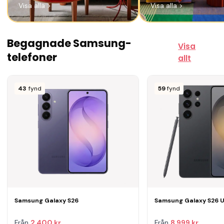
Visa alla
>
Visa alla
>
Begagnade Samsung-
Visa
telefoner
allt
43
fynd
59
fynd
Samsung Galaxy S26
Samsung Galaxy S26 U
Från
2 400 kr
Från
8 999 kr