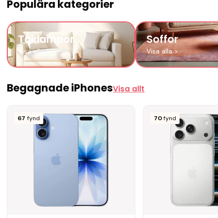
Populära kategorier
Taklampor
Soffor
Visa alla
>
Visa alla
>
Begagnade iPhones
Visa allt
67
fynd
70
fynd