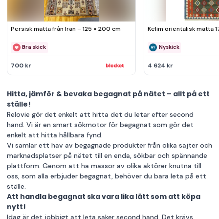
Persisk matta från Iran – 125 × 200 cm
Kelim orientalisk matta 
Bra skick
Nyskick
700 kr
4 624 kr
Hitta, jämför & bevaka begagnat på nätet – allt på ett
ställe!
Relovie gör det enkelt att hitta det du letar efter second
hand. Vi är en smart sökmotor för begagnat som gör det
enkelt att hitta hållbara fynd.
Vi samlar ett hav av begagnade produkter från olika sajter och
marknadsplatser på nätet till en enda, sökbar och spännande
plattform. Genom att ha massor av olika aktörer knutna till
oss, som alla erbjuder begagnat, behöver du bara leta på ett
ställe.
Att handla begagnat ska vara lika lätt som att köpa
nytt!
Idag är det jobbigt att leta saker second hand. Det krävs