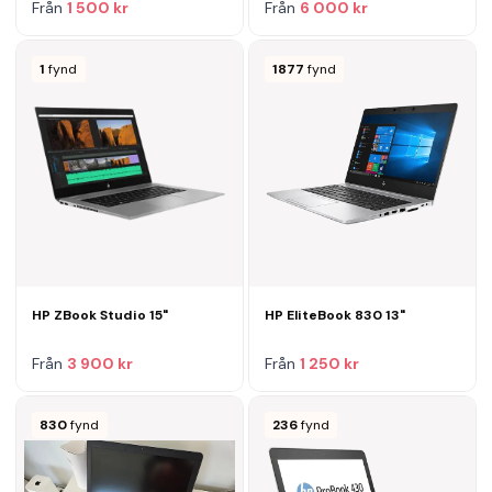
Från
1 500 kr
Från
6 000 kr
1
fynd
1877
fynd
HP ZBook Studio 15"
HP EliteBook 830 13"
Från
3 900 kr
Från
1 250 kr
830
fynd
236
fynd