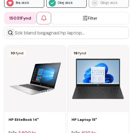
Bra skick
Okej skick
Dåligt skick
15031
Fynd
Filter
10
fynd
19
fynd
HP EliteBook 14"
HP Laptop 15"
Från
3 900 kr
Från
400 kr