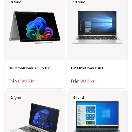
6
fynd
18
fynd
HP OmniBook X Flip 16"
HP EliteBook 840
Från
8 905 kr
Från
900 kr
2
fynd
9
fynd