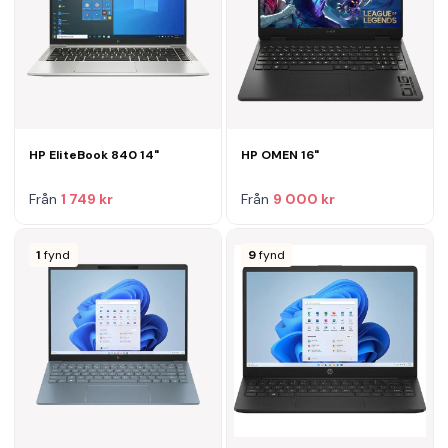
HP EliteBook 840 14"
HP OMEN 16"
Från
1 749 kr
Från
9 000 kr
1
fynd
9
fynd