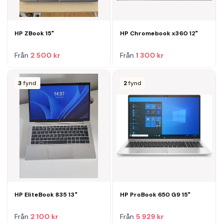
HP ZBook 15"
HP Chromebook x360 12"
Från
2 500 kr
Från
1 300 kr
3
fynd
2
fynd
HP EliteBook 835 13"
HP ProBook 650 G9 15"
Från
2 100 kr
Från
5 929 kr