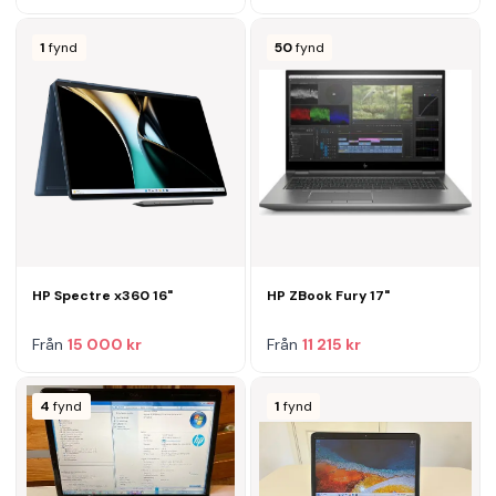
1
fynd
50
fynd
HP Spectre x360 16"
HP ZBook Fury 17"
Från
15 000 kr
Från
11 215 kr
4
fynd
1
fynd