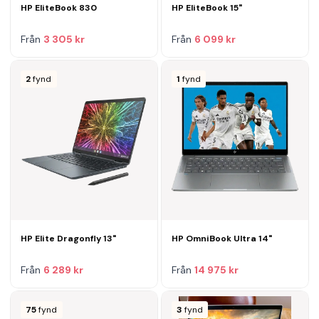
HP EliteBook 830
HP EliteBook 15"
Från
3 305 kr
Från
6 099 kr
2
fynd
1
fynd
HP Elite Dragonfly 13"
HP OmniBook Ultra 14"
Från
6 289 kr
Från
14 975 kr
75
fynd
3
fynd