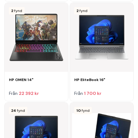
2
fynd
2
fynd
HP OMEN 14"
HP EliteBook 16"
Från
22 392 kr
Från
1 700 kr
24
fynd
10
fynd