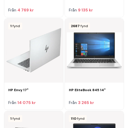
Från
4 769 kr
Från
9 135 kr
1
fynd
2687
fynd
HP Envy 17"
HP EliteBook 845 14"
Från
14 075 kr
Från
3 265 kr
1
fynd
110
fynd