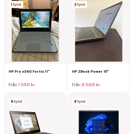
1
fynd
2
fynd
HP Pro x360 Fortis 11"
HP ZBook Power 15"
Från
1 050 kr
Från
9 000 kr
6
fynd
8
fynd