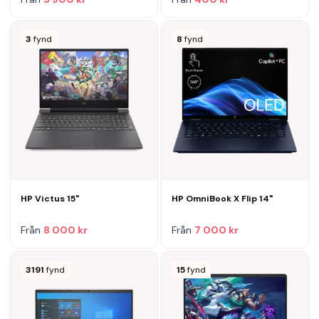
3
fynd
8
fynd
HP Victus 15"
HP OmniBook X Flip 14"
Från
8 000 kr
Från
7 000 kr
3191
fynd
15
fynd