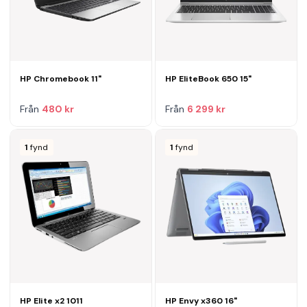
HP Chromebook 11"
HP EliteBook 650 15"
Från
480 kr
Från
6 299 kr
1
fynd
1
fynd
HP Elite x2 1011
HP Envy x360 16"