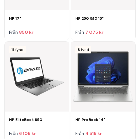
HP 17"
HP 250 G10 15"
Från
850 kr
Från
7 075 kr
11
fynd
8
fynd
HP EliteBook 850
HP ProBook 14"
Från
6 105 kr
Från
4 515 kr