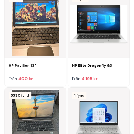
HP Pavilion 13"
HP Elite Dragonfly G3
Från
400 kr
Från
4 195 kr
5330
fynd
1
fynd