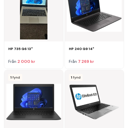
HP 735 G6 13"
HP 240 G9 14"
Från
2 000 kr
Från
7 269 kr
1
fynd
1
fynd