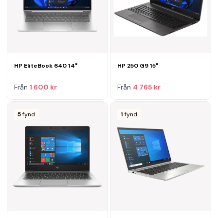
HP EliteBook 640 14"
HP 250 G9 15"
Från
1 600 kr
Från
4 765 kr
5
fynd
1
fynd