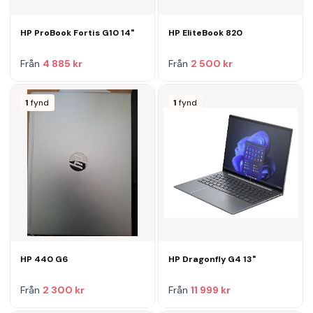
HP ProBook Fortis G10 14"
HP EliteBook 820
Från
4 885 kr
Från
2 500 kr
1
fynd
1
fynd
HP 440 G6
HP Dragonfly G4 13"
Från
2 300 kr
Från
11 999 kr