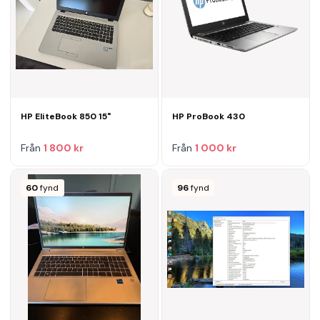
HP EliteBook 850 15"
HP ProBook 430
Från
1 800 kr
Från
1 000 kr
60
fynd
96
fynd