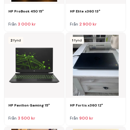
HP ProBook 450 15"
HP Elite x360 13"
Från
3 000 kr
Från
2 900 kr
2
fynd
1
fynd
HP Pavilion Gaming 15"
HP Fortis x360 12"
Från
3 500 kr
Från
900 kr