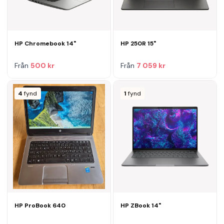
HP Chromebook 14"
HP 250R 15"
Från
500 kr
Från
7 059 kr
4
fynd
1
fynd
HP ProBook 640
HP ZBook 14"