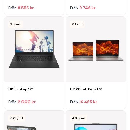
Från
8 555 kr
Från
9 746 kr
1
fynd
6
fynd
HP Laptop 17"
HP ZBook Fury 16"
Från
2 000 kr
Från
16 465 kr
52
fynd
49
fynd