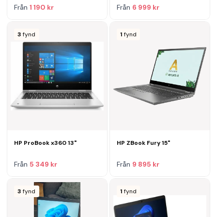
Från
1 190 kr
Från
6 999 kr
3
fynd
1
fynd
HP ProBook x360 13"
HP ZBook Fury 15"
Från
5 349 kr
Från
9 895 kr
3
fynd
1
fynd