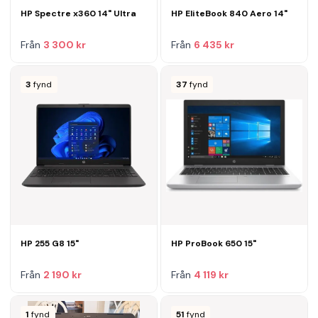
HP Spectre x360 14" Ultra
HP EliteBook 840 Aero 14"
Från
3 300 kr
Från
6 435 kr
3
fynd
37
fynd
HP 255 G8 15"
HP ProBook 650 15"
Från
2 190 kr
Från
4 119 kr
1
fynd
51
fynd