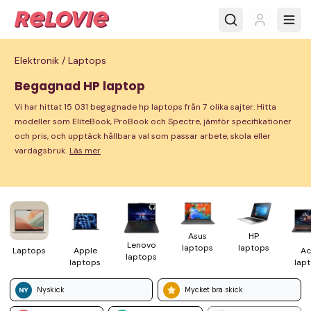
Elektronik /
Laptops
Begagnad HP laptop
Vi har hittat 15 031 begagnade hp laptops från 7 olika sajter. Hitta
modeller som EliteBook, ProBook och Spectre, jämför specifikationer
och pris, och upptäck hållbara val som passar arbete, skola eller
vardagsbruk.
Läs mer
HP
Asus
Lenovo
laptops
laptops
Laptops
Apple
Ac
laptops
laptops
lap
Nyskick
Mycket bra skick