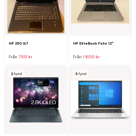
HP 250 G7
HP EliteBook Folio 12"
Från
750 kr
Från
1 600 kr
2
fynd
3
fynd