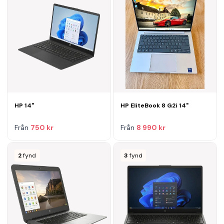
HP 14"
HP EliteBook 8 G2i 14"
Från
750 kr
Från
8 990 kr
2
fynd
3
fynd