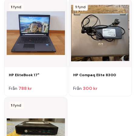
1
fynd
1
fynd
HP EliteBook 17"
HP Compaq Elite 8300
Från
788 kr
Från
300 kr
1
fynd