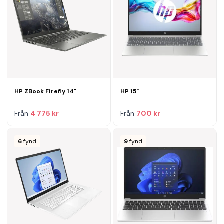
HP ZBook Firefly 14"
HP 15"
Från
4 775 kr
Från
700 kr
6
fynd
9
fynd