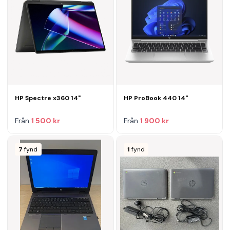
HP Spectre x360 14"
HP ProBook 440 14"
Från
1 500 kr
Från
1 900 kr
7
fynd
1
fynd