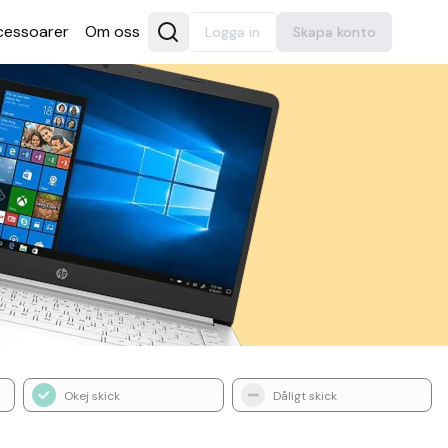
es­soarer
Om oss
Logga in
Skapa konto
Okej skick
Dåligt skick