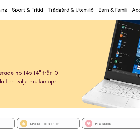
ning
Sport & Fritid
Trädgård & Utemiljö
Barn & Familj
Acc
erade hp 14s 14" från 0
 du kan välja mellan upp
Mycket bra skick
Bra skick