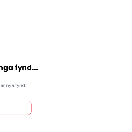
nga fynd
...
när nya fynd