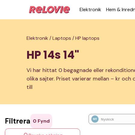
Elek­tronik
Hem & Inred­
Elektronik /
Laptops /
HP laptops
HP 14s 14"
Vi har hittat 0 begagnade eller rekondition
olika sajter. Priset varierar mellan – kr och
till
Filtrera
Nyskick
0
Fynd