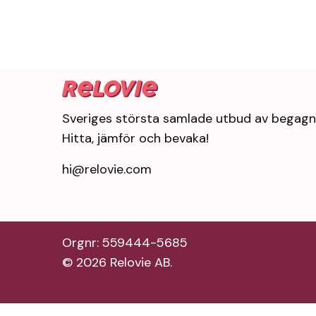
Sveriges största samlade utbud av begagn
Hitta, jämför och bevaka!
hi@relovie.com
Orgnr: 559444-5685
©
2026
Relovie AB.