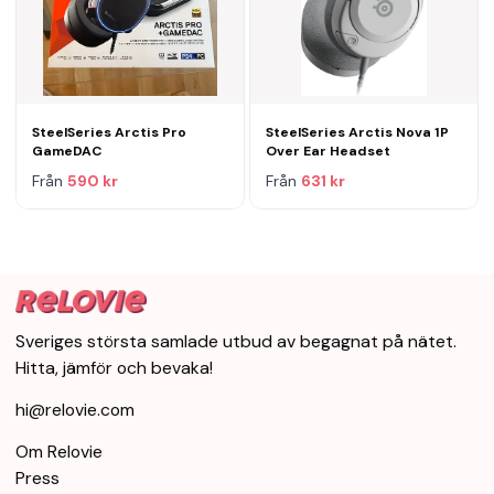
SteelSeries Arctis Pro
SteelSeries Arctis Nova 1P
GameDAC
Over Ear Headset
Från
590 kr
Från
631 kr
Sveriges största samlade utbud av begagnat på nätet.
Hitta, jämför och bevaka!
hi@relovie.com
Om Relovie
Press