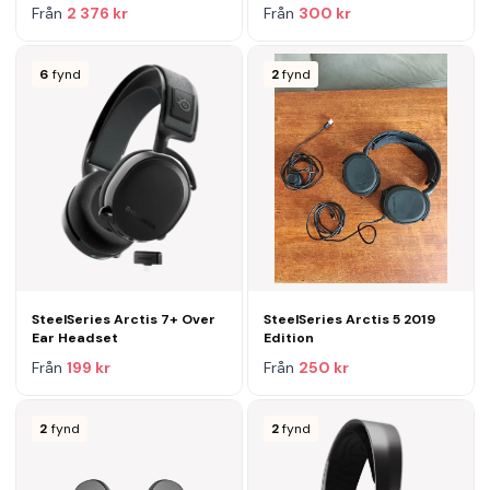
Från
2 376 kr
Från
300 kr
6
fynd
2
fynd
SteelSeries Arctis 7+ Over
SteelSeries Arctis 5 2019
Ear Headset
Edition
Från
199 kr
Från
250 kr
2
fynd
2
fynd