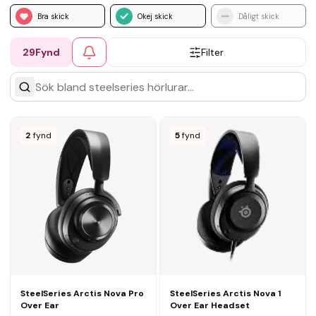
Bra skick
Okej skick
Dåligt skick
29
Fynd
Filter
2
fynd
5
fynd
SteelSeries Arctis Nova Pro
SteelSeries Arctis Nova 1
Over Ear
Over Ear Headset