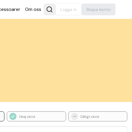
es­soarer
Om oss
Logga in
Skapa konto
Okej skick
Dåligt skick