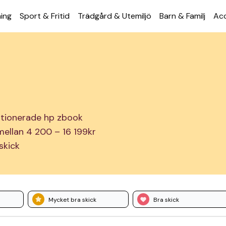
ning
Sport & Fritid
Trädgård & Utemiljö
Barn & Familj
Acc
ditionerade hp zbook
r mellan 4 200 – 16 199kr
skick
Mycket bra skick
Bra skick