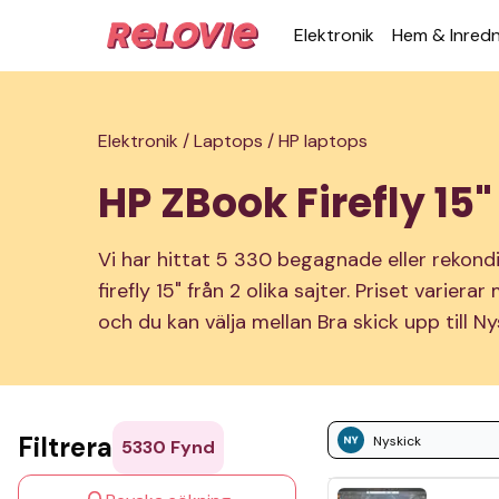
Elek­tronik
Hem & Inred­
Elektronik /
Laptops /
HP laptops
HP ZBook Firefly 15"
Vi har hittat 5 330 begagnade eller rekon
firefly 15" från 2 olika sajter. Priset variera
och du kan välja mellan Bra skick upp till Ny
Filtrera
Nyskick
5330
Fynd