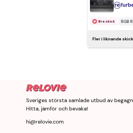
Mycket bra skick
tangen
8GB 
Bra skick
HP ZBoo
Fler i liknande skic
Bakgru
8GB 
Bra skick
HP ZBoo
Bakgru
Sveriges största samlade utbud av begagn
Hitta, jämför och bevaka!
8GB 
Bra skick
hi@relovie.com
HP ZBoo