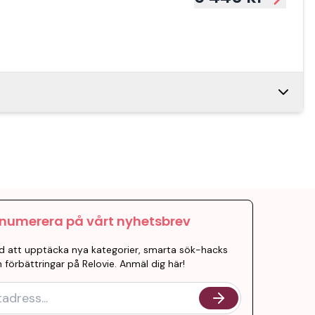
ouch
6 445 kr
ET
ouch
6 445 kr
HR
numerera på vårt nyhetsbrev
d att upptäcka nya kategorier, smarta sök-hacks
 förbättringar på Relovie. Anmäl dig här!
ouch
6 445 kr