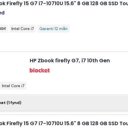
ok Firefly 15 G7 i7-10710U 15.6" 8 GB 128 GB SSD 
tbord Quadro P520 Win 11 Pro LT
RAM
Intel Core i7
Garanti 12 mån
HP Zbook firefly G7, i7 10th Gen
Intel Core i7
irefly 15 G7 I7-10510U . 16GB RAM - 512GB SSD. Nvidia
ket (1 fynd)
o P520
ok Firefly 15 G7 i7-10710U 15.6" 8 GB 128 GB SSD 