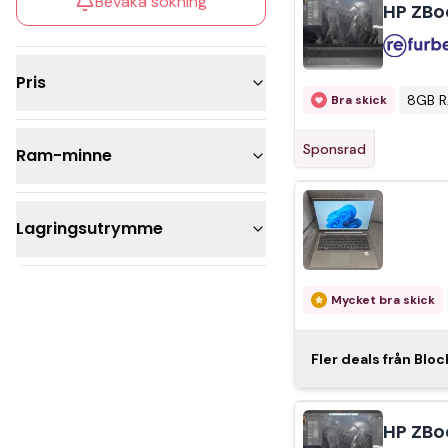
Bevaka sökning
HP ZBo
tangen
Pris
8GB 
Bra skick
5 000 - 10 000kr
Sponsrad
Ram-minne
Över 10 000kr
32GB
Lagringsutrymme
16GB
8GB
1TB
Mycket bra skick
512GB
256GB
HP ZBook F
Fler deals från Bloc
Quadr
HP ZBo