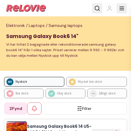
Elektronik /
Laptops /
Samsung laptops
Samsung Galaxy Book6 14"
Vi har hittat 2 begagnade eller rekonditionerade samsung galaxy
book6 14" från 1 olika sajter. Priset varierar mellan 9 592 – 11 992kr och
du kan välja mellan Nyskick upp till Nyskick
Nyskick
Mycket bra skick
Bra skick
Okej skick
Dåligt skick
2
Fynd
Filter
Samsung Galaxy Book6 14 U5-