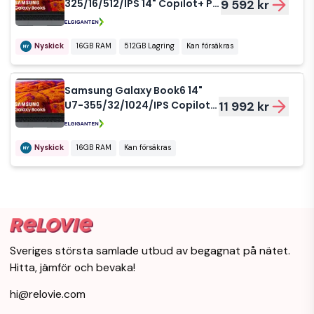
325/16/512/IPS 14" Copilot+ PC
9 592 kr
- Nyskick - i
originalförpackning
Nyskick
16GB RAM
512GB Lagring
Kan försäkras
Samsung Galaxy Book6 14"
U7-355/32/1024/IPS Copilot+
11 992 kr
PC - Nyskick - i
originalförpackning
Nyskick
16GB RAM
Kan försäkras
Sveriges största samlade utbud av begagnat på nätet.
Hitta, jämför och bevaka!
hi@relovie.com