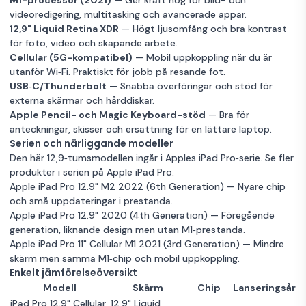
videoredigering, multitasking och avancerade appar.
12,9" Liquid Retina XDR
— Högt ljusomfång och bra kontrast
för foto, video och skapande arbete.
Cellular (5G-kompatibel)
— Mobil uppkoppling när du är
utanför Wi‑Fi. Praktiskt för jobb på resande fot.
USB‑C/Thunderbolt
— Snabba överföringar och stöd för
externa skärmar och hårddiskar.
Apple Pencil- och Magic Keyboard-stöd
— Bra för
anteckningar, skisser och ersättning för en lättare laptop.
Serien och närliggande modeller
Den här 12,9‑tumsmodellen ingår i Apples iPad Pro‑serie. Se fler
produkter i serien på
Apple iPad Pro
.
Apple iPad Pro 12.9" M2 2022 (6th Generation)
— Nyare chip
och små uppdateringar i prestanda.
Apple iPad Pro 12.9" 2020 (4th Generation)
— Föregående
generation, liknande design men utan M1‑prestanda.
Apple iPad Pro 11" Cellular M1 2021 (3rd Generation)
— Mindre
skärm men samma M1‑chip och mobil uppkoppling.
Enkelt jämförelseöversikt
Modell
Skärm
Chip
Lanseringsår
iPad Pro 12.9" Cellular
12,9" Liquid