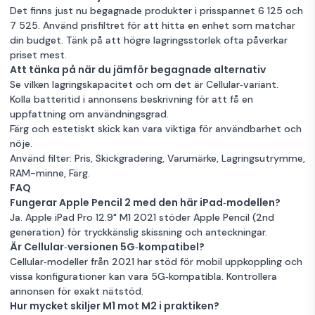
Det finns just nu begagnade produkter i prisspannet 6 125 och
7 525. Använd prisfiltret för att hitta en enhet som matchar
din budget. Tänk på att högre lagringsstorlek ofta påverkar
priset mest.
Att tänka på när du jämför begagnade alternativ
Se vilken lagringskapacitet och om det är Cellular‑variant.
Kolla batteritid i annonsens beskrivning för att få en
uppfattning om användningsgrad.
Färg och estetiskt skick kan vara viktiga för användbarhet och
nöje.
Använd filter: Pris, Skickgradering, Varumärke, Lagringsutrymme,
RAM-minne, Färg.
FAQ
Fungerar Apple Pencil 2 med den här iPad‑modellen?
Ja. Apple iPad Pro 12.9" M1 2021 stöder Apple Pencil (2nd
generation) för tryckkänslig skissning och anteckningar.
Är Cellular‑versionen 5G‑kompatibel?
Cellular‑modeller från 2021 har stöd för mobil uppkoppling och
vissa konfigurationer kan vara 5G‑kompatibla. Kontrollera
annonsen för exakt nätstöd.
Hur mycket skiljer M1 mot M2 i praktiken?