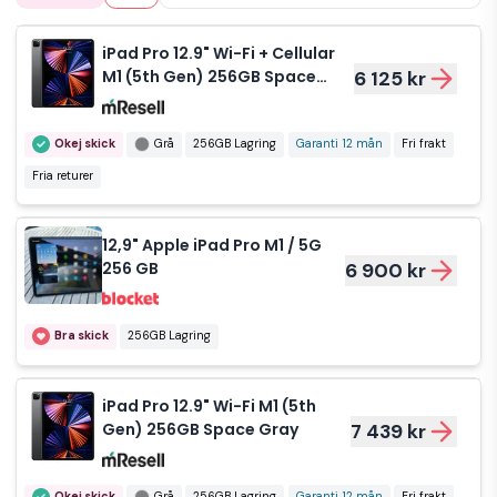
iPad Pro 12.9" Wi-Fi + Cellular
M1 (5th Gen) 256GB Space
6 125 kr
Gray
Okej skick
Grå
256GB Lagring
Garanti 12 mån
Fri frakt
Fria returer
12,9" Apple iPad Pro M1 / 5G
256 GB
6 900 kr
Bra skick
256GB Lagring
iPad Pro 12.9" Wi-Fi M1 (5th
Gen) 256GB Space Gray
7 439 kr
Okej skick
Grå
256GB Lagring
Garanti 12 mån
Fri frakt