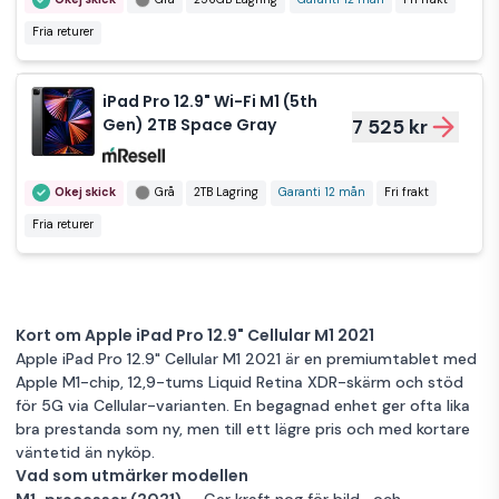
Fria returer
iPad Pro 12.9" Wi-Fi M1 (5th
Gen) 2TB Space Gray
7 525 kr
Okej skick
Grå
2TB Lagring
Garanti 12 mån
Fri frakt
Fria returer
Kort om Apple iPad Pro 12.9" Cellular M1 2021
Apple iPad Pro 12.9" Cellular M1 2021 är en premiumtablet med
Apple M1-chip, 12,9-tums Liquid Retina XDR-skärm och stöd
för 5G via Cellular-varianten. En begagnad enhet ger ofta lika
bra prestanda som ny, men till ett lägre pris och med kortare
väntetid än nyköp.
Vad som utmärker modellen
M1-processor (2021)
— Ger kraft nog för bild- och