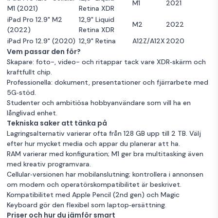
M1
2021
M1 (2021)
Retina XDR
iPad Pro 12.9" M2
12,9" Liquid
M2
2022
(2022)
Retina XDR
iPad Pro 12.9" (2020)
12,9" Retina
A12Z/A12X
2020
Vem passar den för?
Skapare: foto-, video- och ritappar tack vare XDR‑skärm och
kraftfullt chip.
Professionella: dokument, presentationer och fjärrarbete med
5G‑stöd.
Studenter och ambitiösa hobbyanvändare som vill ha en
långlivad enhet.
Tekniska saker att tänka på
Lagringsalternativ varierar ofta från 128 GB upp till 2 TB. Välj
efter hur mycket media och appar du planerar att ha.
RAM varierar med konfiguration; M1 ger bra multitasking även
med kreativ programvara.
Cellular‑versionen har mobilanslutning; kontrollera i annonsen
om modem och operatörskompatibilitet är beskrivet.
Kompatibilitet med Apple Pencil (2nd gen) och Magic
Keyboard gör den flexibel som laptop‑ersättning.
Priser och hur du jämför smart