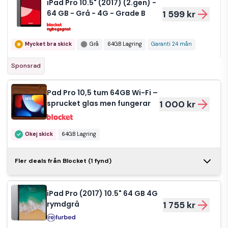
iPad Pro 10.5" (2017) (2.gen) -
64 GB - Grå - 4G - Grade B
1 599 kr
Mycket bra skick
Grå
64GB Lagring
Garanti 24 mån
Sponsrad
Pad Pro 10,5 tum 64GB Wi-Fi –
sprucket glas men fungerar
1 000 kr
Okej skick
64GB Lagring
iPad
Fler deals från Blocket (1 fynd)
Pro
2 750 kr
10,5
iPad Pro (2017) 10.5" 64 GB 4G
Mycket bra skick
rymdgrå
1 755 kr
64GB Lagring