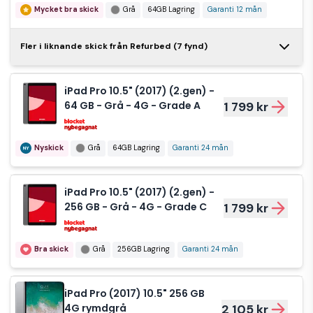
Mycket bra skick
Grå
64GB Lagring
Garanti 12 mån
iPad Pro (2017)
Fler i liknande skick från Refurbed (7 fynd)
10.5" 256 GB 4G
2 365 kr
rymdgrå
iPad Pro 10.5" (2017) (2.gen) -
Mycket bra skick
Grå
256GB Lagring
64 GB - Grå - 4G - Grade A
1 799 kr
Garanti 12 mån
Nyskick
Grå
64GB Lagring
Garanti 24 mån
iPad Pro (2017)
10.5" 64 GB
2 719 kr
silver
iPad Pro 10.5" (2017) (2.gen) -
256 GB - Grå - 4G - Grade C
1 799 kr
Mycket bra skick
Silver
64GB Lagring
Garanti 12 mån
Bra skick
Grå
256GB Lagring
Garanti 24 mån
iPad Pro
(2017) 10.5"
2 725 kr
iPad Pro (2017) 10.5" 256 GB
256 GB guld
4G rymdgrå
2 105 kr