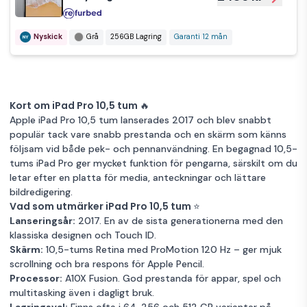
Mycket bra skick
Guld
256GB Lagring
Garanti 12 mån
Nyskick
Grå
256GB Lagring
Garanti 12 mån
iPad Pro
(2017) 10.5" 64
2 949 kr
GB silver
Kort om iPad Pro 10,5 tum 🔥
Apple iPad Pro
10,5 tum lanserades 2017 och blev snabbt
Mycket bra skick
Silver
64GB Lagring
populär tack vare snabb prestanda och en skärm som känns
Garanti 12 mån
följsam vid både pek- och pennanvändning. En begagnad 10,5-
tums iPad Pro ger mycket funktion för pengarna, särskilt om du
iPad Pro (2017)
letar efter en platta för media, anteckningar och lättare
10.5" 256 GB 4G
bildredigering.
3 419 kr
Vad som utmärker iPad Pro 10,5 tum ⭐
rymdgrå
Lanseringsår:
2017. En av de sista generationerna med den
klassiska designen och Touch ID.
Mycket bra skick
Grå
256GB Lagring
Skärm:
10,5-tums Retina med ProMotion 120 Hz – ger mjuk
Garanti 12 mån
scrollning och bra respons för Apple Pencil.
Processor:
A10X Fusion. God prestanda för appar, spel och
iPad Pro (2017)
multitasking även i dagligt bruk.
10.5" 256 GB
3 925 kr
Lagringsval:
Finns ofta i 64, 256 och 512 GB varianter på