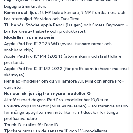
rymdgrå
begagnatmarknaden.
Kamera och ljud:
12 MP bakre kamera, 7 MP frontkamera och
Mycket bra skick
Grå
256GB Lagring
bra stereoljud för video och FaceTime.
Tillbehör:
Stöder Apple Pencil (1st gen) och Smart Keyboard –
Garanti 12 mån
bra för kreativt arbete och produktivitet.
Modeller i samma serie
iPad Pro (2017)
Apple iPad Pro 11" 2025 WiFi
(nyare, tunnare ramar och
10.5" 256 GB
4 359 kr
snabbare chip)
roségold
Apple iPad Pro 13" M4 (2024)
(större skärm och kraftfullare
prestanda)
Mycket bra skick
Guld
256GB Lagring
Apple iPad Pro 12.9" M2 2022
(för proffs som behöver maximal
Garanti 12 mån
skärmyta)
Fler iPad-modeller
om du vill jämföra Air, Mini och andra Pro-
varianter.
Hur den skiljer sig från nyare modeller 🔁
Jämfört med dagens iPad Pro-modeller har 10,5 tum:
En äldre chiparkitektur (A10X vs M-serien) – fortfarande snabb
för många uppgifter men inte lika framtidssäker för tunga
proffsanvändare.
Touch ID istället för Face ID.
Tjockare ramar än de senaste 11" och 13"-modellerna.