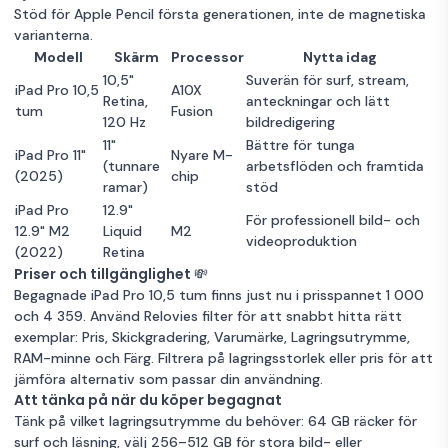
Stöd för Apple Pencil första generationen, inte de magnetiska
varianterna.
Modell
Skärm
Processor
Nytta idag
10,5"
Suverän för surf, stream,
iPad Pro 10,5
A10X
Retina,
anteckningar och lätt
tum
Fusion
120 Hz
bildredigering
11"
Bättre för tunga
iPad Pro 11"
Nyare M-
(tunnare
arbetsflöden och framtida
(2025)
chip
ramar)
stöd
iPad Pro
12.9"
För professionell bild- och
12.9" M2
Liquid
M2
videoproduktion
(2022)
Retina
Priser och tillgänglighet 💸
Begagnade iPad Pro 10,5 tum finns just nu i prisspannet 1 000
och 4 359. Använd Relovies filter för att snabbt hitta rätt
exemplar: Pris, Skickgradering, Varumärke, Lagringsutrymme,
RAM-minne och Färg. Filtrera på lagringsstorlek eller pris för att
jämföra alternativ som passar din användning.
Att tänka på när du köper begagnat
Tänk på vilket lagringsutrymme du behöver: 64 GB räcker för
surf och läsning, välj 256–512 GB för stora bild- eller