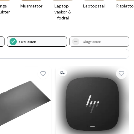
ings­
Mus­mattor
Laptop­
Laptop­ställ
Rit­platto
ukter
väskor &
fodral
Okej skick
Dåligt skick