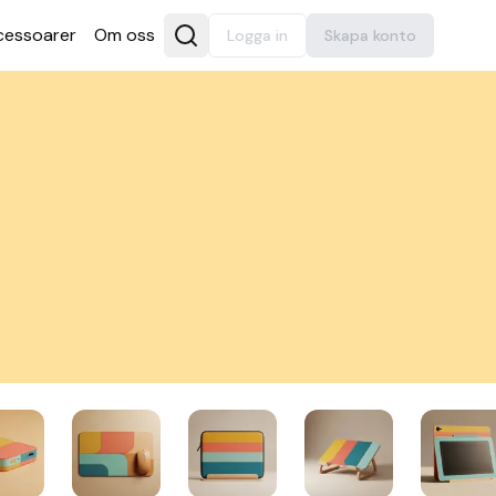
es­soarer
Om oss
Logga in
Skapa konto