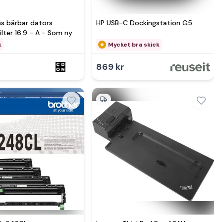
s bärbar dators
HP USB-C Dockingstation G5
ilter 16:9 - A - Som ny
k
Mycket bra skick
869 kr
Se mer hos
Se mer hos