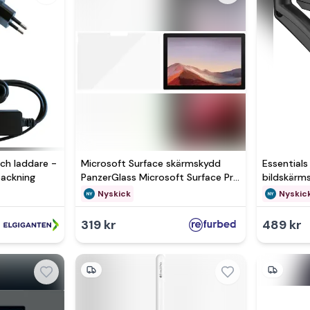
ch laddare -
Microsoft Surface skärmskydd
Essentials
rpackning
PanzerGlass Microsoft Surface Pro
bildskärms
4/Pro 5/Pro 6/Pro 7 Clear Glass
i original
Nyskick
Nyskic
319 kr
489 kr