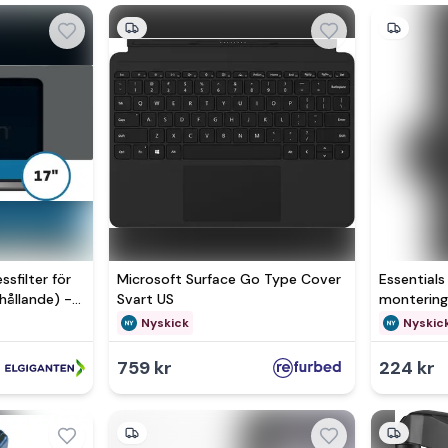
ssfilter för
Microsoft Surface Go Type Cover
Essentials
rhållande) -
Svart US
montering
rpackning
(svart) - N
Nyskick
Nyskic
originalfö
759 kr
224 kr