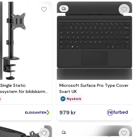
 Single Static
Microsoft Surface Pro Type Cover
ssystem för bildskärm
Svart UK
yskick - i
k
Nyskick
rpackning
979 kr