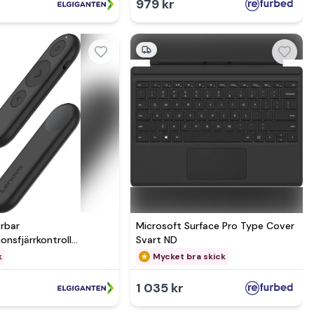
979 kr
rbar
Microsoft Surface Pro Type Cover
onsfjärrkontroll
Svart ND
99) - Nyskick - i
k
Mycket bra skick
rpackning
1 035 kr