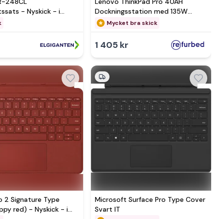
DR-248CL
Lenovo ThinkPad Pro 40AH
sats - Nyskick - i
Dockningsstation med 135W
rpackning
nätaggregat, utan nyckel
k
Mycket bra skick
1 405 kr
o 2 Signature Type
Microsoft Surface Pro Type Cover
py red) - Nyskick - i
Svart IT