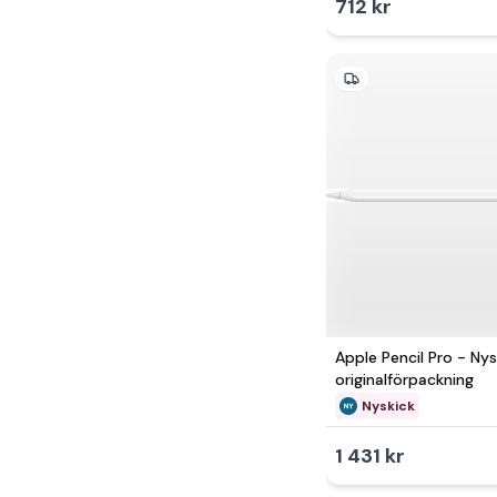
712 kr
Apple Pencil Pro - Nys
originalförpackning
Nyskick
1 431 kr