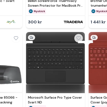
c - Svart
Belkin ScreenForce TruePrivacy
Brother 
Screen Protector for MacBook Pro
trumenhets
15 inc
originalfö
Nyskick
Nyskic
300 kr
1 441 kr
ke 85066 -
Microsoft Surface Pro Type Cover
Surface G
rpackning
Svart ND
Cover (pop