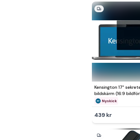
Kensington 17" sekrete
bildskärm (16:9 bildfö
Nyskick - i originalfö
Nyskick
439 kr