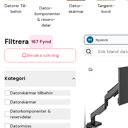
Datorer Till­
Dator­
Tangent­
Dator­
behör
skärmar
bord
komponenter
& reserv­
delar
Filtrera
Nyskick
167
Fynd
Bevaka sökning
Kategori
Datorskärmar tillbehör
Datorskärmar
Datorkomponenter &
reservdelar
Datormöss