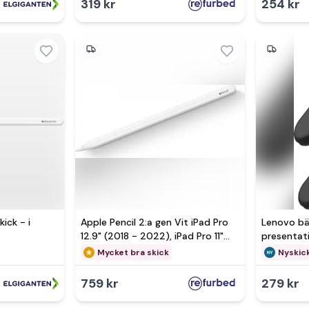
319 kr
254 kr
kick - i
Apple Pencil 2:a gen Vit iPad Pro
Lenovo bä
12.9" (2018 - 2022), iPad Pro 11"
presentati
(2018 - 2022), iPad Air (2020 -
(GXH1Q303
Mycket bra skick
Nyskic
2022), iPad mini (2021)
originalfö
759 kr
279 kr