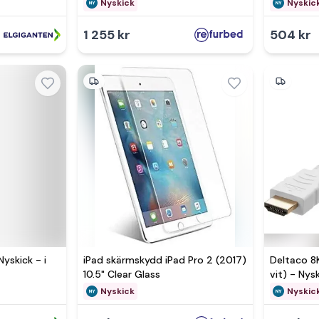
originalfö
Nyskick
Nyskic
1 255 kr
504 kr
yskick - i
iPad skärmskydd iPad Pro 2 (2017)
Deltaco 8K
10.5" Clear Glass
vit) - Nysk
originalfö
Nyskick
Nyskic