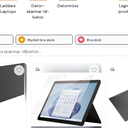
Laddare
Dator­
Dator­möss
Lagr
Laptops
skärmar till­
prod
behör
Mycket bra skick
Bra skick