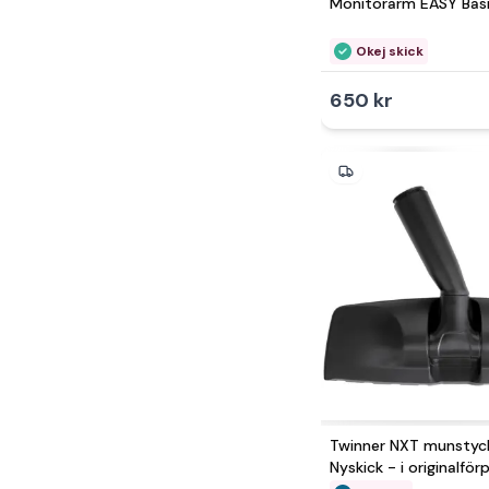
Monitorarm EASY Basi
Okej skick
650 kr
Twinner NXT munstyc
Nyskick - i originalfö