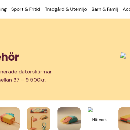
ning
Sport & Fritid
Trädgård & Utemiljö
Barn & Familj
Acc
ehör
ionerade datorskärmar
 mellan 37 – 9 500kr.
Nätverk