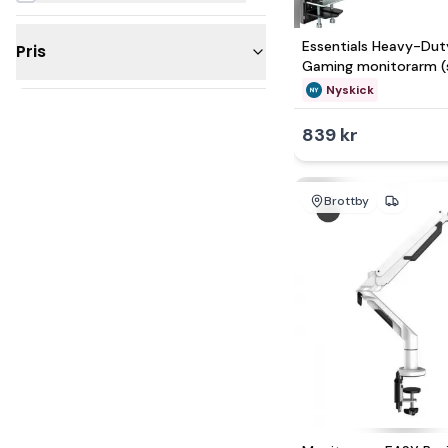
Essentials Heavy-Du
Pris
Gaming monitorarm (
Nyskick - i originalfö
Nyskick
Under 300kr
200 - 500kr
839 kr
500 - 1 000kr
1 000 - 2 500kr
Brottby
2 500 - 5 000kr
5 000 - 10 000kr