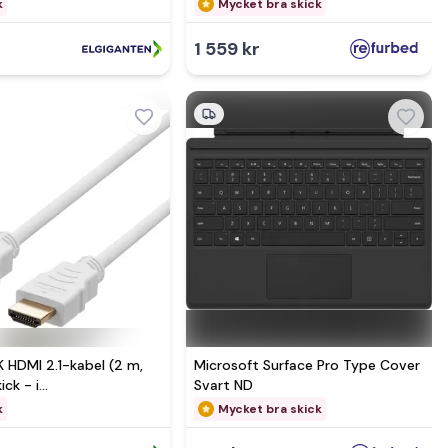
rpackning
k
Mycket bra skick
1 559 kr
 HDMI 2.1-kabel (2 m,
Microsoft Surface Pro Type Cover
ick - i
Svart ND
rpackning
k
Mycket bra skick