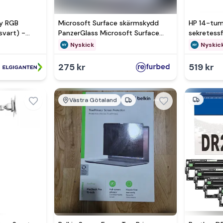
ty RGB
Microsoft Surface skärmskydd
HP 14-tum
svart) -
PanzerGlass Microsoft Surface
sekretessf
rpackning
Go/Go 2/Go 3/Go 4 Clear Glass
Nyskick
Nyskic
275 kr
519 kr
Västra Götaland