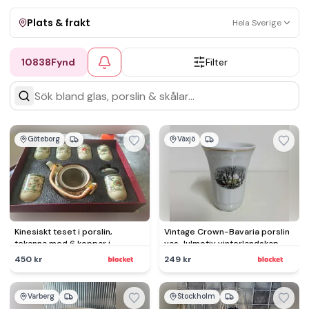
Plats & frakt
Hela Sverige
10838
Fynd
Filter
Visa allt
Kan skickas
Upphämtning
Göteborg
Växjö
Kinesiskt teset i porslin,
Vintage Crown-Bavaria porslin
tekanna med 6 koppar i
vas Julmotiv vinterlandskap
presentask, OANVÄNT
450 kr
249 kr
Varberg
Stockholm