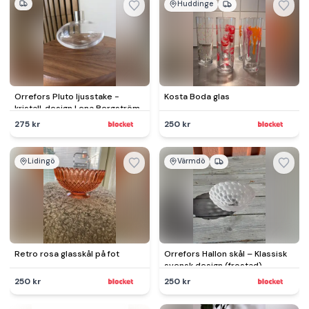
Huddinge
Orrefors Pluto ljusstake -
Kosta Boda glas
kristall, design Lena Bergström
275 kr
250 kr
Lidingö
Värmdö
Retro rosa glasskål på fot
Orrefors Hallon skål – Klassisk
svensk design (frostad)
250 kr
250 kr