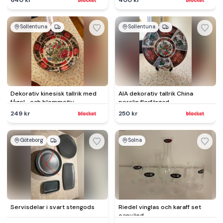
Sollentuna
Sollentuna
Dekorativ kinesisk tallrik med
AIA dekorativ tallrik China
fågel- och blommotiv
porslin flerfärgad
249 kr
250 kr
Göteborg
Solna
Servisdelar i svart stengods
Riedel vinglas och karaff set
oanvänd