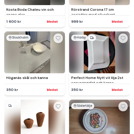
Kosta Boda Chateu vin och
Rörstrand Corona 17 cm
snaps glas.
assietter med silverkant
1 600 kr
999 kr
Stockholm
Hörby
Höganäs skål och kanna
Perfect Home Nytt vit lilja 2st
serveringsfat och kanna
350 kr
350 kr
Södertälje