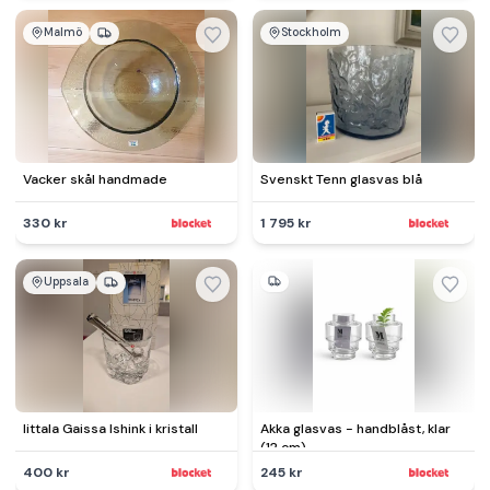
Malmö
Stockholm
Vacker skål handmade
Svenskt Tenn glasvas blå
330 kr
1 795 kr
Uppsala
Iittala Gaissa Ishink i kristall
Akka glasvas - handblåst, klar
(12 cm)
400 kr
245 kr