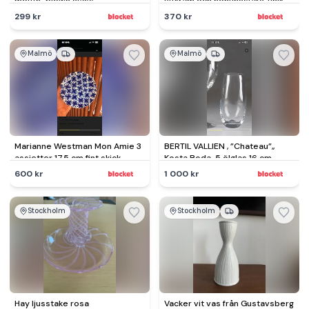
mouth-blown glass
vitkräm och honungsfärg, unik
och signerad Delland
299 kr
370 kr
Malmö
Malmö
Marianne Westman Mon Amie 3
BERTIL VALLIEN , ”Chateau”,,
assietter 17,5 cm fint skick
Kosta Boda. 5 ölglas 16 cm
nyskick
600 kr
1 000 kr
Stockholm
Stockholm
Hay ljusstake rosa
Vacker vit vas från Gustavsberg