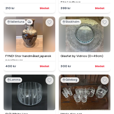
Stig Lindberg
210 kr
399 kr
Vallentuna
Stockholm
FYND! Stor handmålad japansk
Glasfat by Vidrios (D=49cm)
porslinsvas
400 kr
300 kr
Lomma
Göteborg