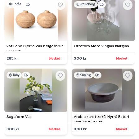
Borås
Trelleborg
2st Lene Bjerre vas beige/brun
Orrefors More vinglas klarglas
keramik
265 kr
300 kr
Täby
Köping
Sagaform Vas
Arabia karott/skål Hyrrä Esteri
Tomula 1970-tal
300 kr
300 kr