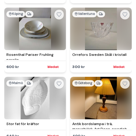
Köping
Vallentuna
Rosenthal Pariser Fruhling
Orrefors Sweden Skål i kristall
porslin
600 kr
300 kr
Malmö
Göteborg
Stor fat för kräftor
Antik bordslampa i trä,
masurbjörk, Art Deco, swedish
grace, retro, vintage
640 kr
400 kr