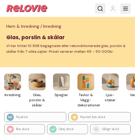
Hem & Inredning /
Inredning
Glas, porslin & skålar
Vi har hittat 10 838 begagnade eller rekonditionerade glas, porslin &
skålar från 7 olika sajter. Priset varierar mellan 49 – 50 000kr.
Inred­ning
Glas,
Speglar
Tavlor &
Ljus­
Va
porslin &
Vägg­
stakar
skålar
dekorationer
Nyskick
Mycket bra skick
Bra skick
Okej skick
Dåligt skick