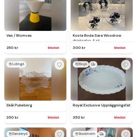
Vas / Blomvas
Kosta Boda Sara Woodrow
dricksglas 4 st
250 kr
300 kr
Lidingö
Eksjö
Skål Pukeberg
Royal Exclusive Uppläggningsfat
350 kr
350 kr
Danderyd
Stockholm