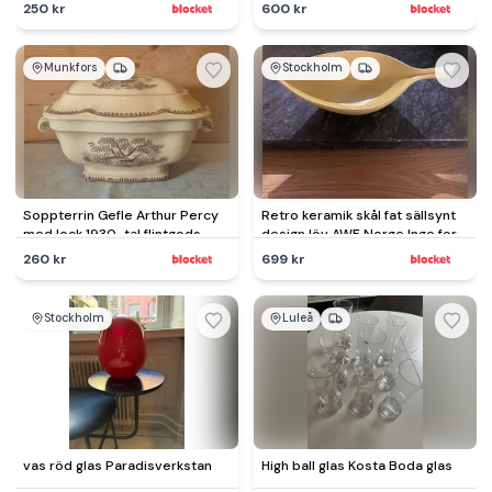
250 kr
600 kr
Munkfors
Stockholm
Soppterrin Gefle Arthur Percy
Retro keramik skål fat sällsynt
med lock 1930-tal flintgods
design löv AWF Norge Inge forø
50-tal
260 kr
699 kr
Stockholm
Luleå
vas röd glas Paradisverkstan
High ball glas Kosta Boda glas