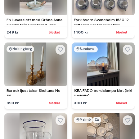
En ljusassiett med Gröna Anna
Fyrklövern Svaneholm 1530 12
porslin från Rörstrand. Unik
kaffekoppar fat assietter
present!
skedar
249 kr
1 100 kr
Helsingborg
Sundsvall
Barock ljusstakar Skultuna No
IKEA FADO bordslampa klot (inkl
58
ljuskälla)
899 kr
300 kr
Malmö