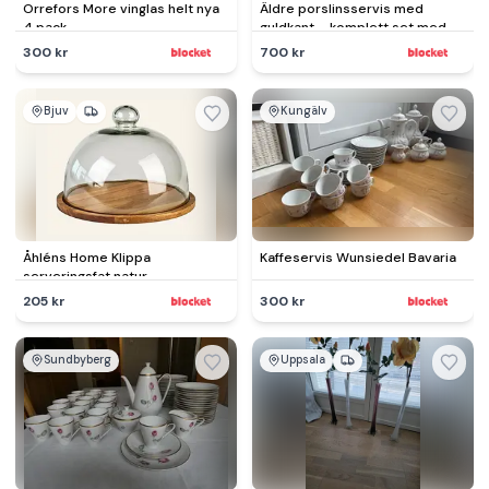
Orrefors More vinglas helt nya
Äldre porslinsservis med
4 pack
guldkant – komplett set med
serveringsdelar
300 kr
700 kr
Bjuv
Kungälv
Åhléns Home Klippa
Kaffeservis Wunsiedel Bavaria
serveringsfat natur
205 kr
300 kr
Sundbyberg
Uppsala