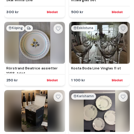
Skål White Line
Iittala glas set
300 kr
500 kr
Köping
Eskilstuna
Rörstrand Beatrice assietter
Kosta Boda Line Vinglas 11 st
1958-talet
250 kr
1 100 kr
Karlshamn