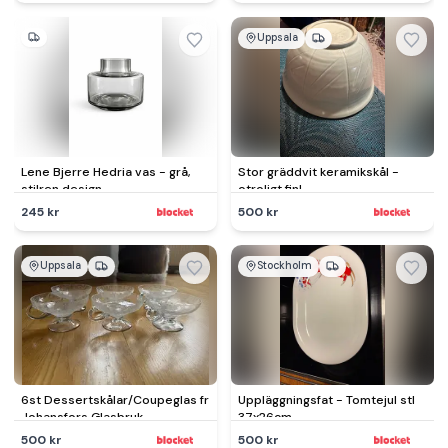
Uppsala
Lene Bjerre Hedria vas - grå,
Stor gräddvit keramikskål -
stilren design
otroligt fin!
245 kr
500 kr
Uppsala
Stockholm
6st Dessertskålar/Coupeglas fr
Uppläggningsfat - Tomtejul stl
Johansfors Glasbruk
37x26cm
500 kr
500 kr