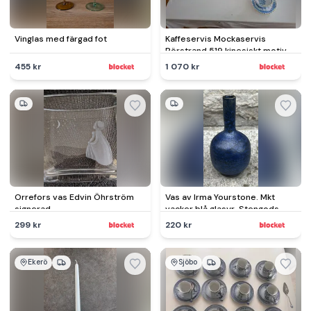
Vinglas med färgad fot
Kaffeservis Mockaservis
Rörstrand 519 kinesiskt motiv
455 kr
1 070 kr
Orrefors vas Edvin Öhrström
Vas av Irma Yourstone. Mkt
signerad
vacker blå glasyr. Stengods.
Vintage.
299 kr
220 kr
Ekerö
Sjöbo