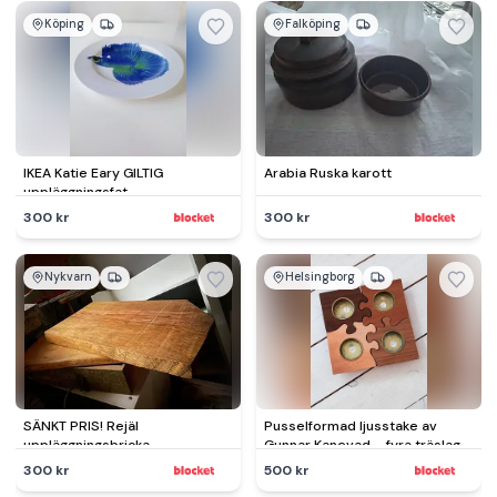
Köping
Falköping
IKEA Katie Eary GILTIG
Arabia Ruska karott
uppläggningsfat
300 kr
300 kr
Nykvarn
Helsingborg
SÄNKT PRIS! Rejäl
Pusselformad ljusstake av
uppläggningsbricka,
Gunnar Kanevad – fyra träslag
serveringsfat i furu
300 kr
500 kr