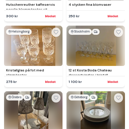
Hutschenreuther kaffeservis
4 stycken fina blomvaser
porslin blommönster vit
300 kr
250 kr
Helsingborg
Stockholm
Kristallglas på fot med
12 st Kosta Boda Chateau
slipmönster
dessertvinglas i kristall
275 kr
1 100 kr
Örebro
Göteborg