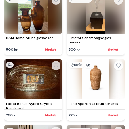
H&M Home bruna glasvaser
Orrefors champagneglas
Helena
500 kr
500 kr
Borås
Laxfat Bohus Nybro Crystal
Lene Bjerre vas brun keramik
Handgjord
250 kr
225 kr