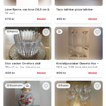
Lene Bjerre, vas brun (16,5 cm &
Taco tallrikar pizza tallrikar
26 cm)
370 kr
450 kr
Malmö
Stor vacker Orrefors skål
Kristalljusstakar Glasets Hus –
"Fleur" av Jan Johansson
25,5 cm, 24% blyhaltig kristall,
Sverige
400 kr
900 kr
Stockholm
Boden