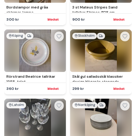
Bordslampor med gråa
3 st Mateus Stripes Sand
skärmar, lampa
tallrikar Stripes Ø28 cm
300 kr
900 kr
Köping
Stockholm
Rörstrand Beatrice tallrikar
Skål gul salladsskål klassiker
1958-talet
design Höganäs stengods
360 kr
299 kr
Laholm
Norrköping