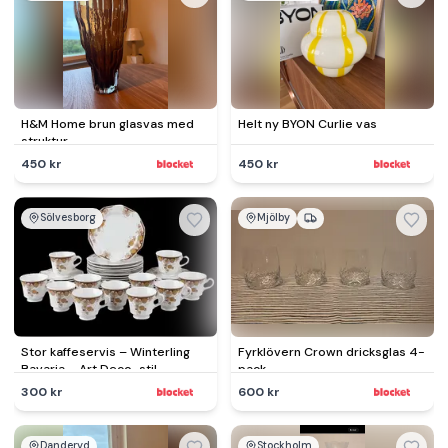
H&M Home brun glasvas med
Helt ny BYON Curlie vas
struktur
450 kr
450 kr
Sölvesborg
Mjölby
Stor kaffeservis – Winterling
Fyrklövern Crown dricksglas 4-
Bavaria – Art Deco-stil –
pack
Tyskland
300 kr
600 kr
Danderyd
Stockholm