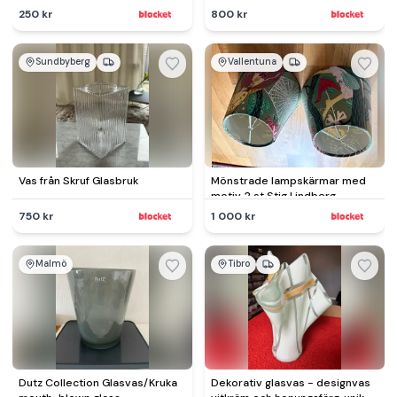
250 kr
800 kr
Sundbyberg
Vallentuna
Vas från Skruf Glasbruk
Mönstrade lampskärmar med
motiv, 2 st Stig Lindberg
750 kr
1 000 kr
Malmö
Tibro
Dutz Collection Glasvas/Kruka
Dekorativ glasvas - designvas