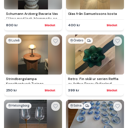
Schumann Arzberg Bavaria Vas
Glas från Samuelssons kosta
/ Urna med lock, blommotiv och
gulddetaljer.
800 kr
400 kr
Luleå
Örebro
Strindbergslampa
Retro: Fin skål ur serien Reffla
Konsthantverk Tyringe –
av Arthur Percy Gullaskruf
mässing/antik finish
glasbruk
250 kr
399 kr
Helsingborg
Solna