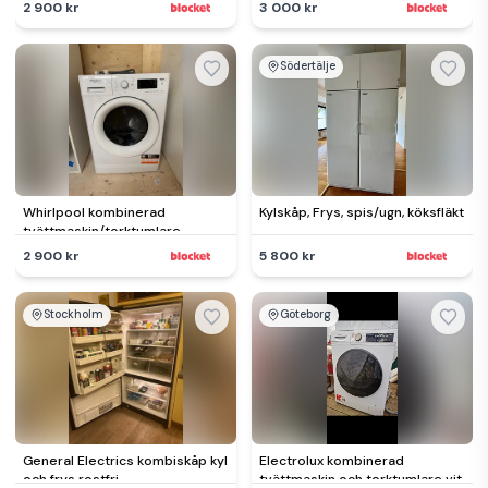
2 900 kr
3 000 kr
Södertälje
Whirlpool kombinerad
Kylskåp, Frys, spis/ugn, köksfläkt
tvättmaskin/torktumlare
frontmatad vit
2 900 kr
5 800 kr
Stockholm
Göteborg
General Electrics kombiskåp kyl
Electrolux kombinerad
och frys rostfri
tvättmaskin och torktumlare vit