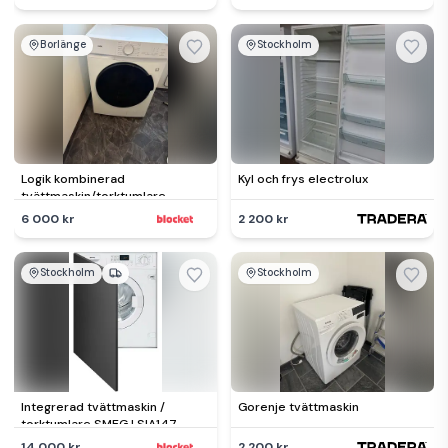
Borlänge
Stockholm
Logik kombinerad
Kyl och frys electrolux
tvättmaskin/torktumlare
frontmatad vit
6 000 kr
2 200 kr
Stockholm
Stockholm
Integrerad tvättmaskin /
Gorenje tvättmaskin
torktumlare SMEG LSIA147
14 000 kr
2 200 kr