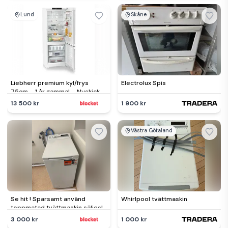
Lund
Skåne
Liebherr premium kyl/frys
Electrolux Spis
75cm – 1 år gammal – Nyskick –
Kvitto & garanti
13 500 kr
1 900 kr
Västra Götaland
Se hit ! Sparsamt använd
Whirlpool tvättmaskin
toppmatad tvättmaskin säljes!
3 000 kr
1 000 kr