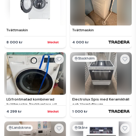
Tvättmaskin
Tvättmaskin
8 000 kr
4 000 kr
Stockholm
LG frontmatad kombinerad
Electrolux Spis med Keramikhäll
tvättmaskin /torktumlare vit
och Varmluftsugn
4 299 kr
1 000 kr
Landskrona
Skåne