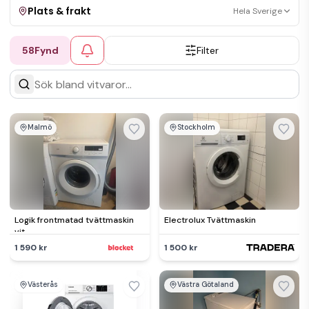
Plats & frakt
Hela Sverige
58
Fynd
Filter
Visa allt
Kan skickas
Upphämtning
Malmö
Stockholm
Logik frontmatad tvättmaskin
Electrolux Tvättmaskin
vit
1 590 kr
1 500 kr
Västerås
Västra Götaland