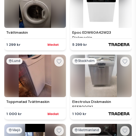
Tvättmaskin
Epoc EDW60A42W23
Diskmaskin
1 299 kr
5 299 kr
Lund
Stockholm
Toppmatad Tvättmaskin
Electrolux Diskmaskin
ESF8000X1
1 000 kr
1 100 kr
Växjö
Västmanland