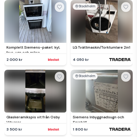
Stockholm
Komplett Siemens-paket: kyl,
LG Tvättmaskin/Torktumlare 2in1
frys, ugn och mikro
2 000 kr
4 050 kr
Stockholm
Glaskeramikspis vit från Osby
Siemens Inbyggnadsugn och
Vitvaror
Spishäll
3 500 kr
1 800 kr