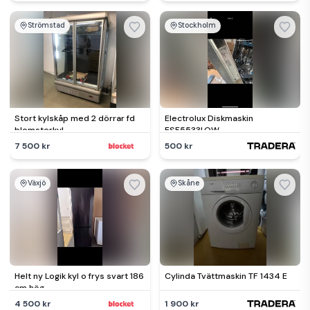
Strömstad
Stockholm
Stort kylskåp med 2 dörrar fd
Electrolux Diskmaskin
blomsterkyl
ESF5533LOW
7 500 kr
500 kr
Växjö
Skåne
Helt ny Logik kyl o frys svart 186
Cylinda Tvättmaskin TF 1434 E
cm hög
4 500 kr
1 900 kr