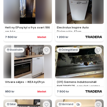
Helt ny EPoq kyl o frys svart 186
Electrolux Inspire Auto
cm hög
Diskmaskin 42cm
7 500 kr
1 200 kr
Stockholm
Östergötland
Vitvara säljes – IKEA kyl/frys
(011) Siemens Induktionshäll
EH875MP17E-oanvänt i original
förpackning
950 kr
7 500 kr
Säter
Värmland