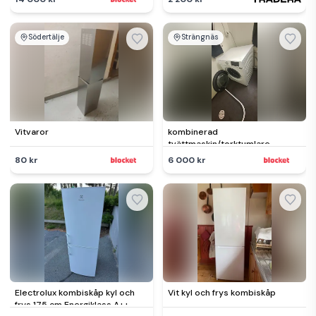
Södertälje
Strängnäs
Vitvaror
kombinerad
tvättmaskin/torktumlare
80 kr
6 000 kr
Electrolux kombiskåp kyl och
Vit kyl och frys kombiskåp
frys 175 cm Energiklass A++