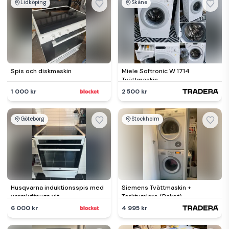
Lidköping
Skåne
Spis och diskmaskin
Miele Softronic W 1714
Tvättmaskin
1 000 kr
2 500 kr
Göteborg
Stockholm
Husqvarna induktionsspis med
Siemens Tvättmaskin +
varmluftsugn vit
Torktumlare (Paket)
6 000 kr
4 995 kr