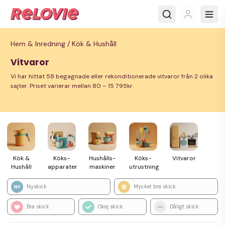
Hem & Inredning /
Kök & Hushåll
Vitvaror
Vi har hittat 58 begagnade eller rekonditionerade vitvaror från 2 olika
sajter. Priset varierar mellan 80 – 15 795kr.
Kök &
Köks­
Hushålls­
Köks­
Vitvaror
Hushåll
apparater
maskiner
utrustning
Nyskick
Mycket bra skick
Bra skick
Okej skick
Dåligt skick