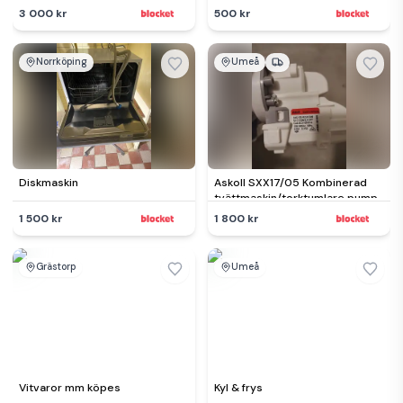
3 000 kr
500 kr
Norrköping
Umeå
Diskmaskin
Askoll SXX17/05 Kombinerad
tvättmaskin/torktumlare pump
1 500 kr
1 800 kr
Grästorp
Umeå
Vitvaror mm köpes
Kyl & frys