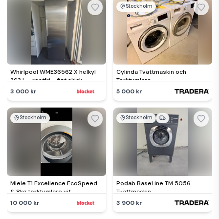
Stockholm
Whirlpool WME36562 X helkyl
Cylinda Tvättmaskin och
363 L – rostfri – fint skick
Torktumlare
3 000 kr
5 000 kr
Stockholm
Stockholm
Miele T1 Excellence EcoSpeed
Podab BaseLine TM 5056
& 8kg torktumlare vit
Tvättmaskin
tvättmaskin och diskmaskin
10 000 kr
3 900 kr