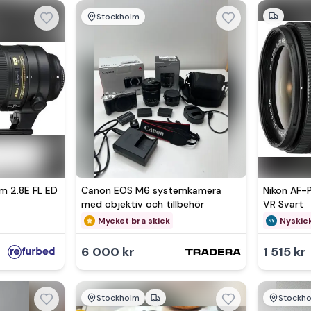
Stockholm
 2.8E FL ED
Canon EOS M6 systemkamera
Nikon AF-
med objektiv och tillbehör
VR Svart
Mycket bra skick
Nyskic
6 000 kr
1 515 kr
Stockholm
Stockh