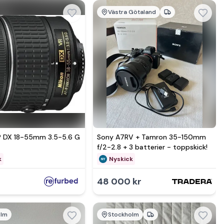
Västra Götaland
Se mer hos
P DX 18-55mm 3.5-5.6 G
Sony A7RV + Tamron 35-150mm
f/2-2.8 + 3 batterier - toppskick!
k
Nyskick
48 000 kr
olm
Stockholm