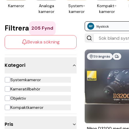
Kameror
Analoga
System­
Kompakt­
kameror
kameror
kameror
Filtrera
Nyskick
205
Fynd
Bevaka sökning
Strängnäs
Kategori
Systemkameror
Kameratillbehör
Objektiv
Kompaktkameror
Pris
Nikon D3200 med mel