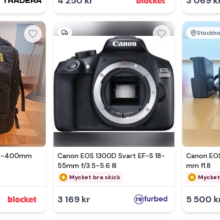
4 250 kr
3 069 k
Stockh
200-400mm
Canon EOS 1300D Svart EF-S 18-
Canon EO
55mm f/3.5-5.6 III
mm f1.8
Mycket bra skick
Mycket
3 169 kr
5 500 k