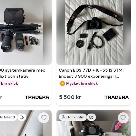
mer hos
Se mer hos
100 systemkamera med
Canon EOS 77D + 18–55 IS STM |
blixt och stativ
Endast 3 900 exponeringar |
Mycket fint skick
 bra skick
Mycket bra skick
r
5 500 kr
Götaland
Stockholm