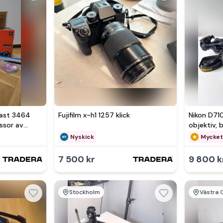
Se 
dast 3464
Fujifilm x-h1 1257 klick
Nikon D7
ssor av
objektiv, 
Nyskick
Mycket
7 500 kr
9 800 k
Stockholm
Västra 