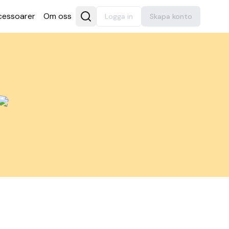
es­soarer
Om oss
Logga in
Skapa konto