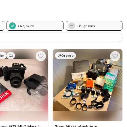
Okej skick
Dåligt skick
olm
Örebro
Se mer hos
anon EOS M50 Mark II
Sony A6xxx objektiv +