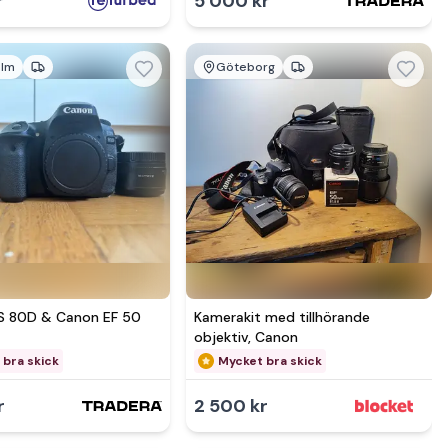
r
5 000 kr
olm
Göteborg
Se mer hos
S 80D & Canon EF 50
Kamerakit med tillhörande
objektiv, Canon
 bra skick
Mycket bra skick
r
2 500 kr