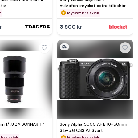
tiv
mikrofon+mycket extra tillbehör
k
Mycket bra skick
r
3 500 kr
Se mer hos
m f/1.8 ZA SONNAR T*
Sony Alpha 5000 AF E 16-50mm
3.5-5.6 OSS PZ Svart
 bra skick
Mycket bra skick