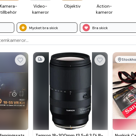
Kamera­
Video­
Objektiv
Action­
tillbehör
kameror
kameror
Mycket bra skick
Bra skick
Stockh
lanringssats
Tamron 18-300mm f3.5-6.3 Di III-
Nyskick C