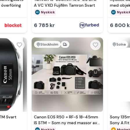
 överföring
A VC VXD Fujifilm Tamron Svart
med objek
Nyskick
Nyskic
6 785 kr
6 800 k
Stockholm
Solna
TM Svart
Canon EOS R50 + RF-S 18-45mm
Sony 135m
IS STM – Som ny med massor av
Sony A Fit
tillbehör!
Nyskick
Mycket