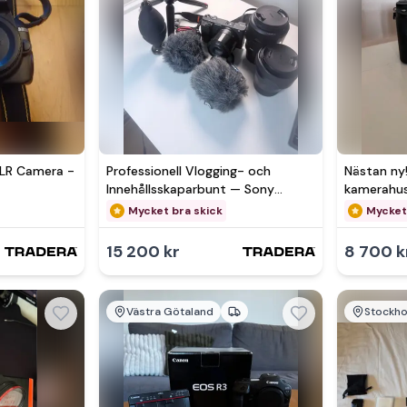
Se 
SLR Camera -
Professionell Vlogging- och
Nästan ny
Innehållsskaparbunt — Sony
kamerahu
a6400 Komplett Kit
Mycket bra skick
Mycket
15 200 kr
8 700 k
Västra Götaland
Stockh
Se 