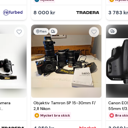
8 000 kr
3 783 k
Flen
Se 
kamera
Objektiv Tamron SP 15-30mm F/
Canon EOS
8
2,8 Nikon
55mm f/3.5
ick!
Mycket bra skick
Bra ski