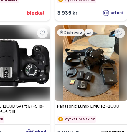
r
3 935 kr
Gävleborg
mer hos
Se mer hos
 1200D Svart EF-S 18-
Panasonic Lumix DMC FZ-2000
-5.6 III
ck
Mycket bra skick