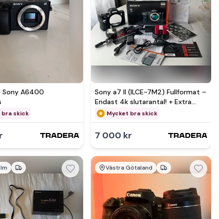
mer hos
Se mer hos
! Sony A6400
Sony a7 II (ILCE-7M2) Fullformat –
s
Endast 4k slutarantal! + Extra
tillbehör
 bra skick
Mycket bra skick
r
7 000 kr
olm
Västra Götaland
mer hos
Se mer hos