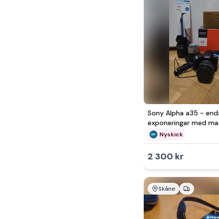
Sony Alpha a35 - en
exponeringar med ma
tillbehör
Nyskick
2 300 kr
Skåne