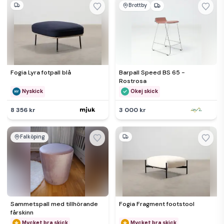
Brottby
Fogia Lyra fotpall blå
Barpall Speed BS 65 -
Rostrosa
Nyskick
Okej skick
8 356 kr
3 000 kr
Falköping
Sammetspall med tillhörande
Fogia Fragment footstool
fårskinn
Mycket bra skick
Mycket bra skick