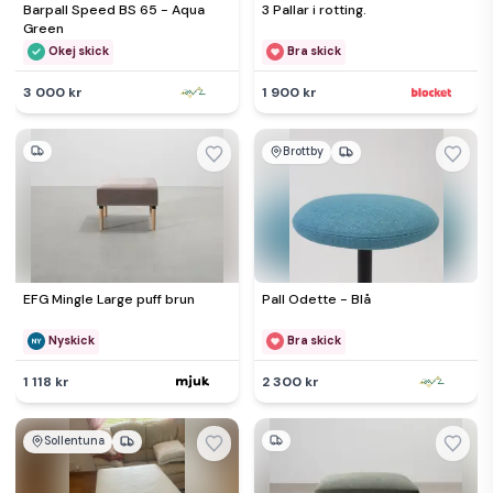
Barpall Speed BS 65 - Aqua
3 Pallar i rotting.
Green
Okej skick
Bra skick
3 000 kr
1 900 kr
Brottby
EFG Mingle Large puff brun
Pall Odette - Blå
Nyskick
Bra skick
1 118 kr
2 300 kr
Sollentuna