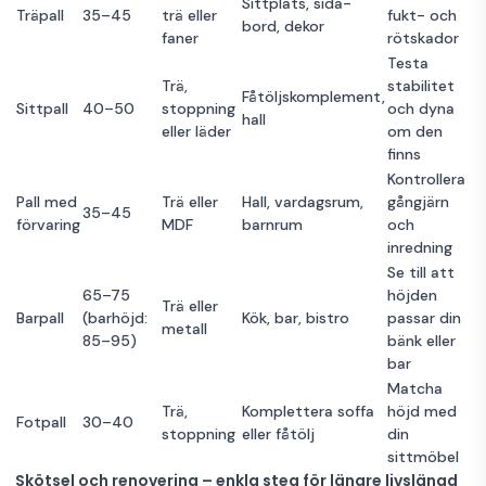
Sittplats, sida-
Träpall
35–45
trä eller
fukt- och
bord, dekor
faner
rötskador
Testa
Trä,
stabilitet
Fåtöljskomplement,
Sittpall
40–50
stoppning
och dyna
hall
eller läder
om den
finns
Kontrollera
Pall med
Trä eller
Hall, vardagsrum,
gångjärn
35–45
förvaring
MDF
barnrum
och
inredning
Se till att
65–75
höjden
Trä eller
Barpall
(barhöjd:
Kök, bar, bistro
passar din
metall
85–95)
bänk eller
bar
Matcha
Trä,
Komplettera soffa
höjd med
Fotpall
30–40
stoppning
eller fåtölj
din
sittmöbel
Skötsel och renovering – enkla steg för längre livslängd