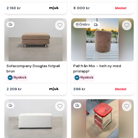
2 163 kr
8 000 kr
Örebro
Sofacompany Douglas fotpall
Pall från Mio – helt ny med
brun
prislapp!
Nyskick
Nyskick
2 209 kr
396 kr