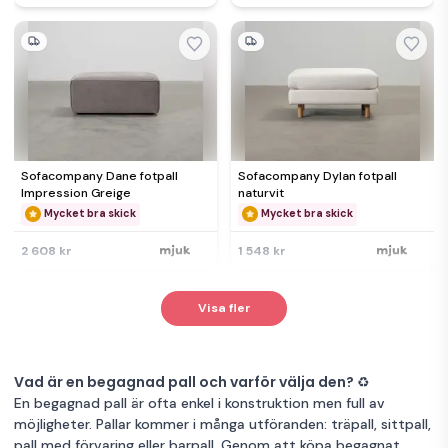
Sofacompany Dane fotpall
Sofacompany Dylan fotpall
Impression Greige
naturvit
Mycket bra skick
Mycket bra skick
2 608 kr
1 548 kr
Visa fler
Vad är en begagnad pall och varför välja den? ♻️
En begagnad pall är ofta enkel i konstruktion men full av
möjligheter. Pallar kommer i många utföranden: träpall, sittpall,
pall med förvaring eller barpall. Genom att köpa begagnat