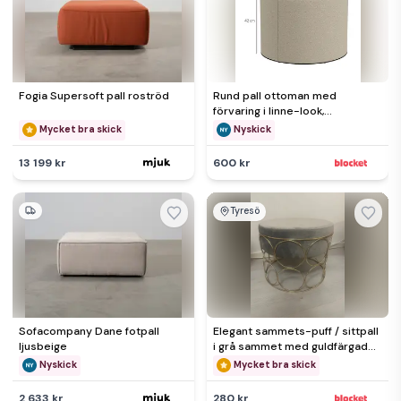
Fogia Supersoft pall roströd
Rund pall ottoman med
förvaring i linne-look,
Krämfärgad
Mycket bra skick
Nyskick
13 199 kr
600 kr
Tyresö
Sofacompany Dane fotpall
Elegant sammets-puff / sittpall
ljusbeige
i grå sammet med guldfärgad
metallram
Nyskick
Mycket bra skick
2 633 kr
280 kr