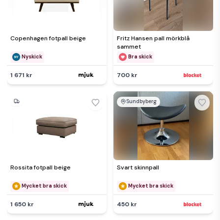
Copenhagen fotpall beige
Fritz Hansen pall mörkblå
sammet
Nyskick
Bra skick
1 671 kr
700 kr
Sundbyberg
Rossita fotpall beige
Svart skinnpall
Mycket bra skick
Mycket bra skick
1 650 kr
450 kr