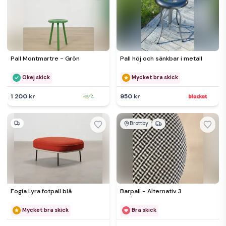
Pall Montmartre - Grön
Pall höj och sänkbar i metall
Okej skick
Mycket bra skick
1 200 kr
950 kr
Brottby
Fogia Lyra fotpall blå
Barpall - Alternativ 3
Mycket bra skick
Bra skick