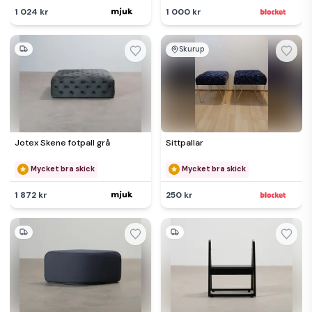
1 024 kr
1 000 kr
Skurup
Jotex Skene fotpall grå
Sittpallar
Mycket bra skick
Mycket bra skick
1 872 kr
250 kr