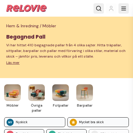
Hem & Inredning /
Möbler
Begagnad Pall
Vi har hittat 410 begagnade pallar från 4 olika sajter. Hitta träpallar,
sittpallar, barpallar och pallar med förvaring i olika stilar, material och
skick – jämför pris, leverans och villkor på ett ställe.
Läs mer
Möbler
Övriga
Fot­pallar
Bar­pallar
pallar
Nyskick
Mycket bra skick