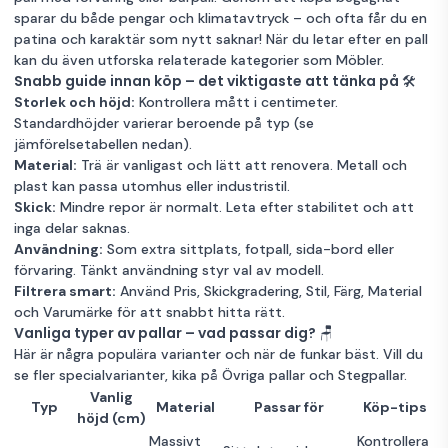
sparar du både pengar och klimatavtryck – och ofta får du en
patina och karaktär som nytt saknar! När du letar efter en pall
kan du även utforska relaterade kategorier som
Möbler
.
Snabb guide innan köp – det viktigaste att tänka på 🛠️
Storlek och höjd:
Kontrollera mått i centimeter.
Standardhöjder varierar beroende på typ (se
jämförelsetabellen nedan).
Material:
Trä är vanligast och lätt att renovera. Metall och
plast kan passa utomhus eller industristil.
Skick:
Mindre repor är normalt. Leta efter stabilitet och att
inga delar saknas.
Användning:
Som extra sittplats, fotpall, sida-bord eller
förvaring. Tänkt användning styr val av modell.
Filtrera smart:
Använd Pris, Skickgradering, Stil, Färg, Material
och Varumärke för att snabbt hitta rätt.
Vanliga typer av pallar – vad passar dig? 🪑
Här är några populära varianter och när de funkar bäst. Vill du
se fler specialvarianter, kika på
Övriga pallar
och
Stegpallar
.
Vanlig
Typ
Material
Passar för
Köp-tips
höjd (cm)
Massivt
Kontrollera