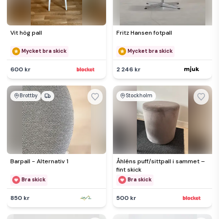
Vit hög pall
Fritz Hansen fotpall
Mycket bra skick
Mycket bra skick
600 kr
2 246 kr
Brottby
Stockholm
Barpall - Alternativ 1
Åhléns puff/sittpall i sammet –
fint skick
Bra skick
Bra skick
850 kr
500 kr