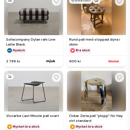
Stockholm
Sofacompany Dylan rahi Line
Rund pall med stoppad dyna i
Latte Black
skinn
Nyskick
Bra skick
2 788 kr
600 kr
Viccarbe Last Minute pall svart
Oskar Zieta pall ”plopp” för Hay
strl standard
Mycket bra skick
Mycket bra skick