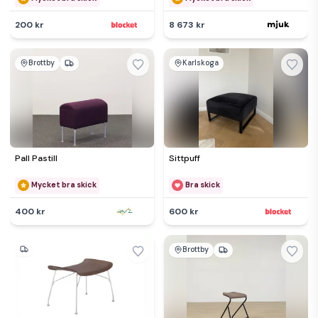
200 kr
8 673 kr
Brottby
Karlskoga
Pall Pastill
Sittpuff
Mycket bra skick
Bra skick
400 kr
600 kr
Brottby