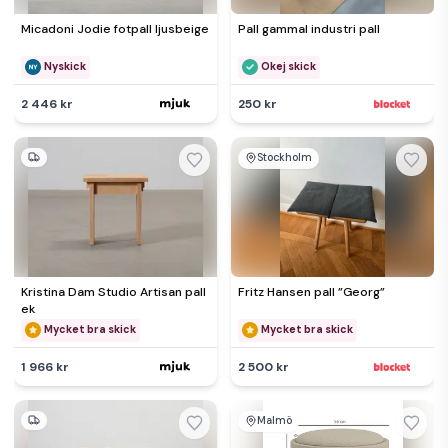
Micadoni Jodie fotpall ljusbeige
Pall gammal industri pall
Nyskick
Okej skick
2 446 kr
250 kr
Stockholm
Kristina Dam Studio Artisan pall
Fritz Hansen pall ”Georg”
ek
Mycket bra skick
Mycket bra skick
1 966 kr
2 500 kr
Malmö