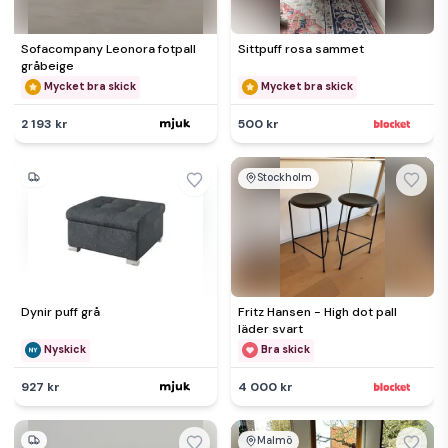
Sofacompany Leonora fotpall
Sittpuff rosa sammet
gråbeige
Mycket bra skick
Mycket bra skick
2 193 kr
500 kr
Stockholm
Dynir puff grå
Fritz Hansen - High dot pall
läder svart
Nyskick
Bra skick
927 kr
4 000 kr
Malmö