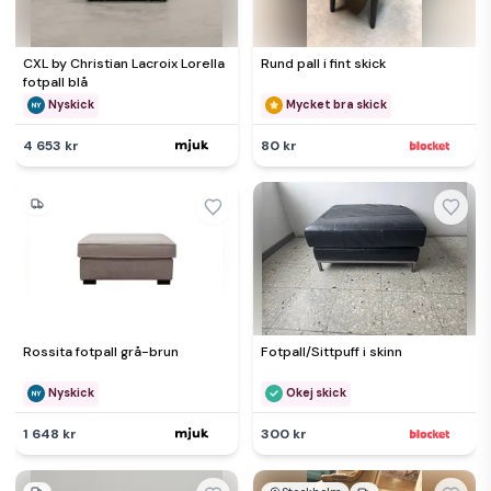
CXL by Christian Lacroix Lorella
Rund pall i fint skick
fotpall blå
Nyskick
Mycket bra skick
4 653 kr
80 kr
Rossita fotpall grå-brun
Fotpall/Sittpuff i skinn
Nyskick
Okej skick
1 648 kr
300 kr