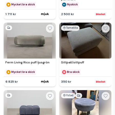
Mycket bra skick
Nyskick
1 711 kr
2 500 kr
Tomelilla
Ferm Living Rico puff ljusgrön
Sittpall/sittpuff
Mycket bra skick
Bra skick
6 825 kr
350 kr
Ystad