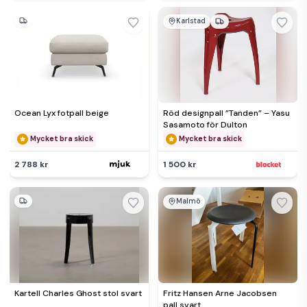
Karlstad
Ocean Lyx fotpall beige
Röd designpall ”Tanden” – Yasu
Sasamoto för Dulton
Mycket bra skick
Mycket bra skick
2 788 kr
1 500 kr
Malmö
Kartell Charles Ghost stol svart
Fritz Hansen Arne Jacobsen
pall svart