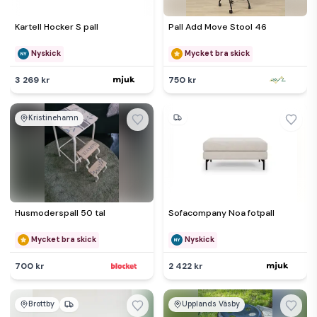
Kartell Hocker S pall
Pall Add Move Stool 46
Nyskick
Mycket bra skick
3 269 kr
750 kr
Kristinehamn
Husmoderspall 50 tal
Sofacompany Noa fotpall
Mycket bra skick
Nyskick
700 kr
2 422 kr
Brottby
Upplands Väsby