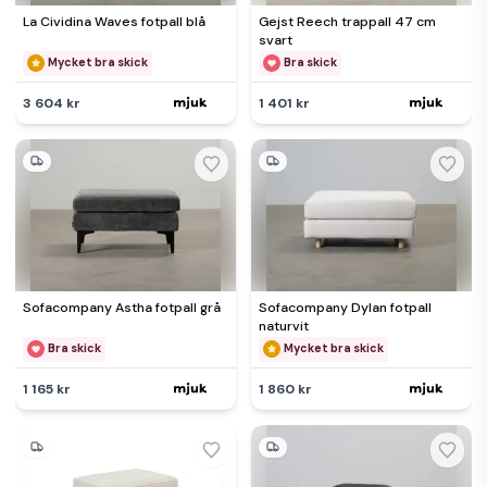
La Cividina Waves fotpall blå
Gejst Reech trappall 47 cm
svart
Mycket bra skick
Bra skick
3 604 kr
1 401 kr
Sofacompany Astha fotpall grå
Sofacompany Dylan fotpall
naturvit
Bra skick
Mycket bra skick
1 165 kr
1 860 kr