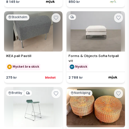
8 145 kr
850 kr
Stockholm
IKEA pall Pastill
Forms & Objects Sofia fotpall
vit
Mycket bra skick
Nyskick
275 kr
2 788 kr
Brottby
Norrköping