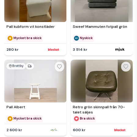
Pall kubform vit konstläder
Sweef Mammuten fotpall grön
Mycket bra skick
Nyskick
280 kr
3 514 kr
Brottby
Pall Albert
Retro grön skinnpall från 70-
talet säljes
Mycket bra skick
Bra skick
2 600 kr
600 kr