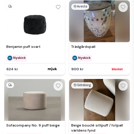
Avesta
Benjamin puff svart
Trädgårdspall
Nyskick
Nyskick
624 kr
900 kr
Göteborg
Sofacompany No. 9 puff beige
Beige bouclé sittpuff / fotpall
världens fynd