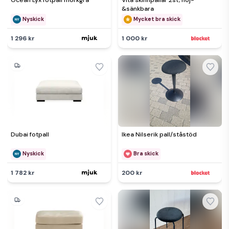
Ocean Lyx fotpall mörkgrå
Vita skinnpallar 2st, höj-
&sänkbara
Nyskick
Mycket bra skick
1 296 kr
1 000 kr
Dubai fotpall
Ikea Nilserik pall/ståstöd
Nyskick
Bra skick
1 782 kr
200 kr