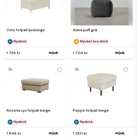
Oslo fotpall ljusbeige
Adea puff grå
Nyskick
Mycket bra skick
1 753 kr
1 704 kr
Rossita Lyx fotpall beige
Peppe fotpall beige
Nyskick
Nyskick
1 848 kr
1 230 kr