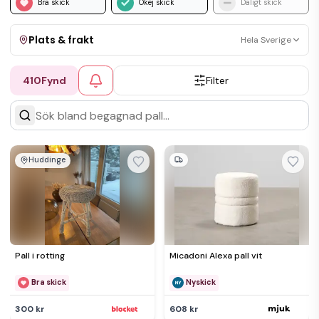
Bra skick
Okej skick
Dåligt skick
Plats & frakt
Hela Sverige
410
Fynd
Filter
Visa allt
Kan skickas
Upphämtning
Huddinge
Pall i rotting
Micadoni Alexa pall vit
Bra skick
Nyskick
300 kr
608 kr