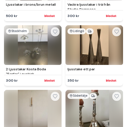
Ljusstakar i brons/brun metall
Vackra ljusstakar i trä från
Studio Pompone
500 kr
300 kr
Stockholm
Lidingö
2 Ljusstakar Kosta Boda
ljusstake ett par
"Fanfar" i nyskick
300 kr
350 kr
Södertälje