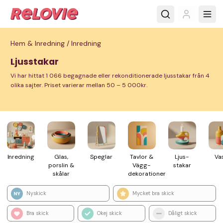
Hem & Inredning /
Inredning
Ljusstakar
Vi har hittat 1 066 begagnade eller rekonditionerade ljusstakar från 4
olika sajter. Priset varierar mellan 50 – 5 000kr.
Inred­ning
Glas,
Speglar
Tavlor &
Ljus­
Va
porslin &
Vägg­
stakar
skålar
dekorationer
Nyskick
Mycket bra skick
Bra skick
Okej skick
Dåligt skick