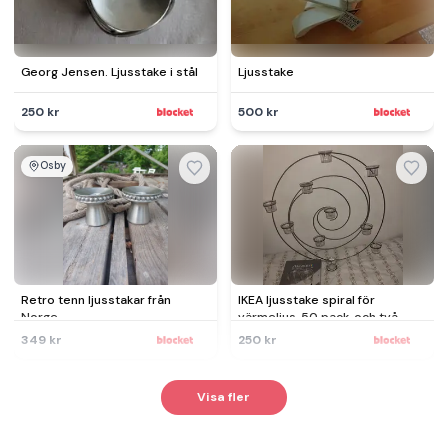
Georg Jensen. Ljusstake i stål
Ljusstake
250 kr
500 kr
Osby
Retro tenn ljusstakar från
IKEA ljusstake spiral för
Norge
värmeljus, 50 pack, och två
extra glashållare
349 kr
250 kr
Visa fler