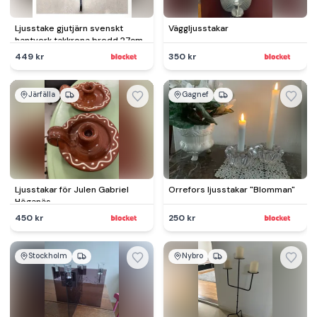
Ljusstake gjutjärn svenskt
Väggljusstakar
hantverk takkrona bredd 27cm
449 kr
350 kr
Järfälla
Gagnef
Ljusstakar för Julen Gabriel
Orrefors ljusstakar "Blomman"
Höganäs
450 kr
250 kr
Stockholm
Nybro