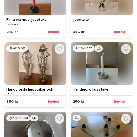
Fin trearmad ljusstake -
ljusstake
allmoge
250 kr
350 kr
Västerås
Kävlinge
Handgjorda ljusstakar och
Handgjord ljusstake
dekorativa statyer
350 kr
250 kr
Halmstad