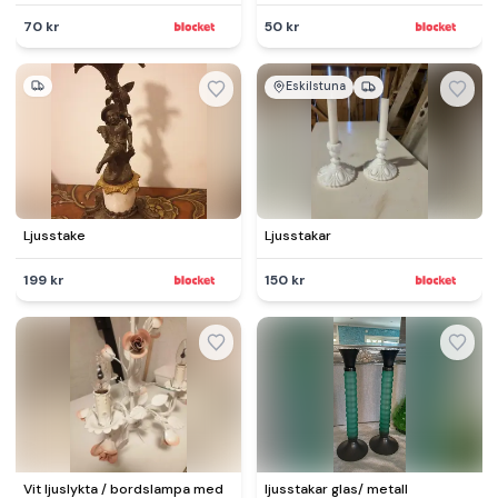
70 kr
50 kr
Eskilstuna
Ljusstake
Ljusstakar
199 kr
150 kr
Vit ljuslykta / bordslampa med
ljusstakar glas/ metall