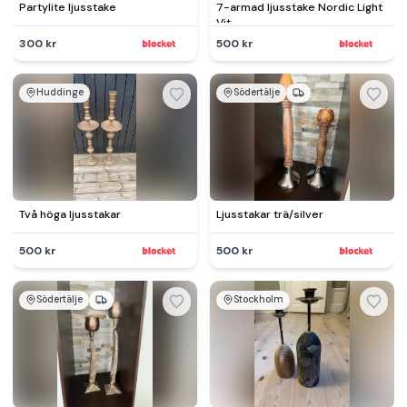
Partylite ljusstake
7-armad ljusstake Nordic Light
Vit
300 kr
500 kr
Huddinge
Södertälje
Två höga ljusstakar
Ljusstakar trä/silver
500 kr
500 kr
Södertälje
Stockholm