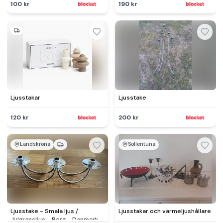
100 kr
190 kr
Ljusstakar
Ljusstake
120 kr
200 kr
Landskrona
Sollentuna
Ljusstake - Smala ljus /
Ljusstakar och värmeljushållare
Julgransljus - Berg - Danmark