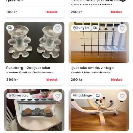
Ljusstakar
Iittala Festivo Ljusstakar design
Timo Sarpaneva Finland
189 kr
250 kr
Kungälv
Pukeberg - 2st ljusstakar
Ljusstake smide, vintage -
design Staffan Gellerstedt
snabbt köp prioriteras
399 kr
260 kr
Sölvesborg
Huddinge