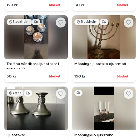
129 kr
60 kr
Stockholm
Stockholm
Tre fina vändbara ljusstakar i
Mässingsljusstake sjuarmad
fint skick:)
50 kr
150 kr
Ystad
Ljusstakar
Mässingkub ljusstake