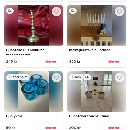
Ljusstake F10 Skultuna
malmljusstake sjuarmad
mässingsbruk
245 kr
350 kr
Stockholm
Täby
Ljuslyktor
Ljusstakar från skultuna
50 kr
200 kr