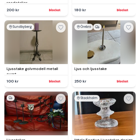
rosdetaljer
200 kr
180 kr
Sundbyberg
Örebro
Ljusstake golvmodell metall
Ljus och ljusstake
svart
100 kr
250 kr
Stockholm