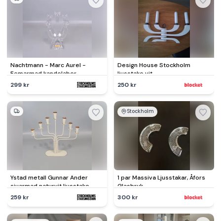
Nachtmann - Marc Aurel -
Design House Stockholm
Femarmad kandelaber -
ljusstake vit
Blykristall
299 kr
250 kr
Stockholm
Ystad metall Gunnar Ander
1 par Massiva Ljusstakar, Åfors
sjuarmad naturvit ljusstake
Glasbruk
259 kr
300 kr