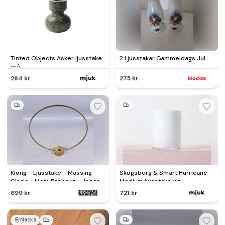
Tinted Objects Asker ljusstake
2 Ljusstakar Gammeldags Jul
grå
284 kr
275 kr
Klong - Ljusstake - Mässing -
Skogsberg & Smart Hurricane
Gloria - Mats Broberg - Johan
Medium ljusstake vit
Riderstråle
699 kr
721 kr
Nacka