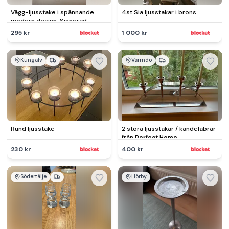
Vägg-ljusstake i spännande
4st Sia ljusstakar i brons
modern design. Signerad.
295 kr
1 000 kr
Kungälv
Värmdö
Rund ljusstake
2 stora ljusstakar / kandelabrar
från Perfect Home
230 kr
400 kr
Södertälje
Hörby