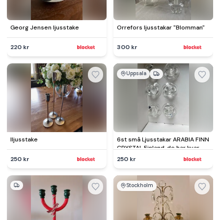
Georg Jensen ljusstake
Orrefors ljusstakar "Blomman"
220 kr
300 kr
Uppsala
lljusstake
6st små Ljusstakar ARABIA FINN
CRYSTAL Finland, de har kvar
etikettmärkningen.
250 kr
250 kr
Stockholm