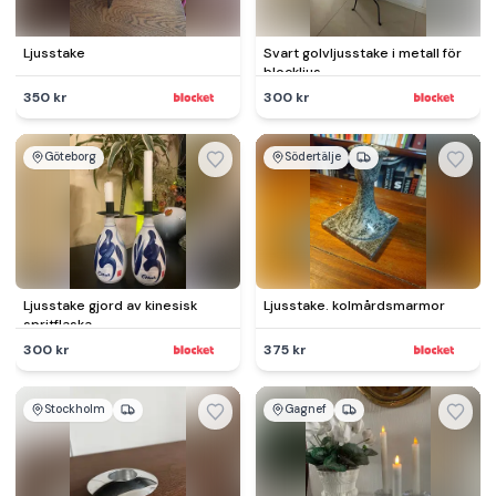
Ljusstake
Svart golvljusstake i metall för
blockljus
350 kr
300 kr
Göteborg
Södertälje
Ljusstake gjord av kinesisk
Ljusstake. kolmårdsmarmor
spritflaska
300 kr
375 kr
Stockholm
Gagnef