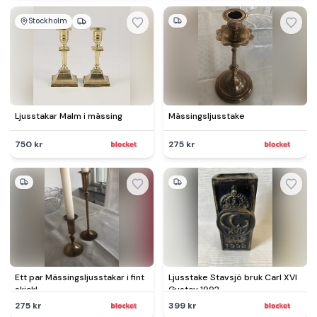
Stockholm
Ljusstakar Malm i mässing
Mässingsljusstake
750 kr
275 kr
Ett par Mässingsljusstakar i fint
Ljusstake Stavsjö bruk Carl XVI
skick!
Gustav 1992
275 kr
399 kr