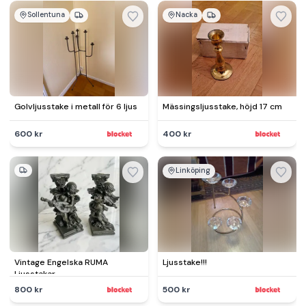
Sollentuna
Nacka
Golvljusstake i metall för 6 ljus
Mässingsljusstake, höjd 17 cm
600 kr
400 kr
Linköping
Vintage Engelska RUMA
Ljusstake!!!
Ljusstakar
800 kr
500 kr