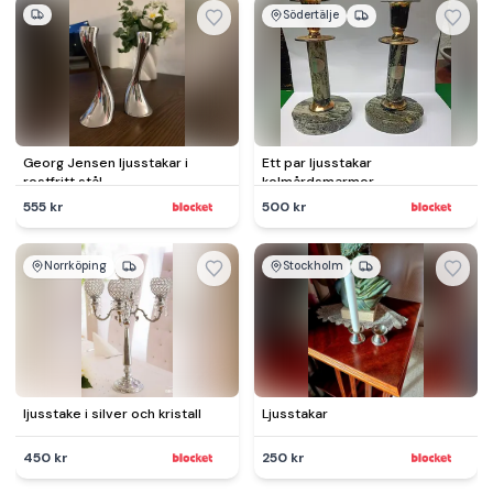
Södertälje
Georg Jensen ljusstakar i
Ett par ljusstakar
rostfritt stål
kolmårdsmarmor
555 kr
500 kr
Norrköping
Stockholm
ljusstake i silver och kristall
Ljusstakar
450 kr
250 kr