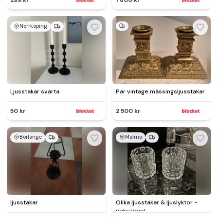
Norrköping
Ljusstakar svarta
Par vintage mässingsljusstakar
50 kr
2 500 kr
Borlänge
Malmö
ljusstakar
Olika ljusstakar & ljuslyktor -
paketpris!