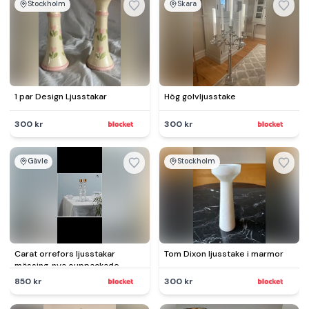
Stockholm
Skara
1 par Design Ljusstakar
Hög golvljusstake
300 kr
300 kr
Gävle
Stockholm
Carat orrefors ljusstakar
Tom Dixon ljusstake i marmor
mässing, nya ouppackade
850 kr
300 kr