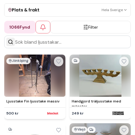
Plats & frakt
Hela Sverige
1066
Fynd
Filter
Visa allt
Kan skickas
Upphämtning
Jönköping
Ljusstake Fin ljusstake massiv
Handgjord träljusstake med
mönster
500 kr
249 kr
Växjö