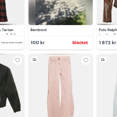
s Tartan
Barnbord
Polo Ralp
ore 7-8 Yrs
Leather Zi
100 kr
1 872 kr