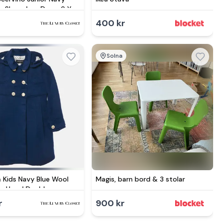
n Sleeveless Dress 6 Yrs
400 kr
Solna
 Kids Navy Blue Wool
Magis, barn bord & 3 stolar
e Hood Double
Coat 6 Yrs
r
900 kr