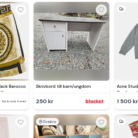
Black Barocco
Skrivbord till barn/ungdom
Acne Stud
 Yrs
Cardigan 
250 kr
1 500 k
Örebro