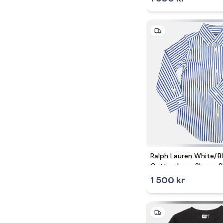
Ralph Lauren White/B
Cotton Long Sleeve Sh
1 500 kr