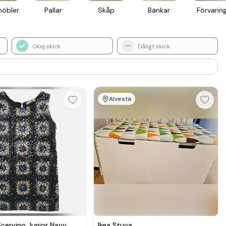
möbler
Pallar
Skåp
Bänkar
För­varin
Okej skick
Dåligt skick
Alvesta
cervino Junior Navy
Ikea Stuva