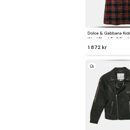
Dolce & Gabbana Kid
Wool Blend Twill Pinaf
1 872 kr