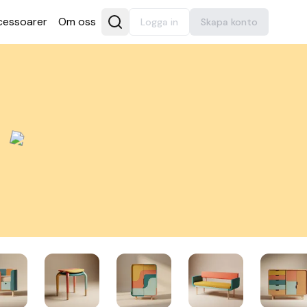
es­soarer
Om oss
Logga in
Skapa konto