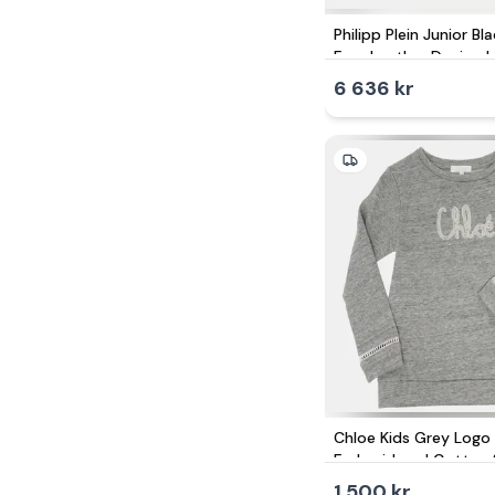
Philipp Plein Junior B
Faux Leather Denim Ja
6 636 kr
Chloe Kids Grey Logo
Embroidered Cotton
Set 6 Yrs
1 500 kr