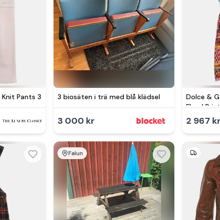
 Knit Pants 3
3 biosäten i trä med blå klädsel
Dolce & G
Floral Pri
Years
3 000 kr
2 967 k
Falun