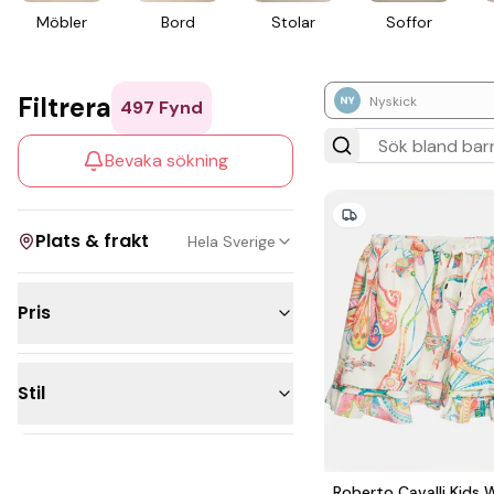
Möbler
Bord
Stolar
Soffor
Filtrera
Nyskick
497
Fynd
Bevaka sökning
Plats & frakt
Hela Sverige
Pris
Visa allt
Under 300kr
Kan skickas
Stil
200 - 500kr
Upphämtning
500 - 1 000kr
1 000 - 2 500kr
Roberto Cavalli Kids 