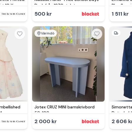
rt 10 Yrs
Desk från 1970-talet.
Blue Sequi
500 kr
1 511 kr
Värmdö
Embellished
Jotex CRUZ MINI barnskrivbord
Simonetta
M
50x100 cm
Detachabl
Breasted 
2 000 kr
2 606 k