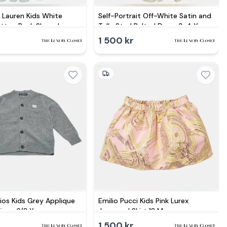
 Lauren Kids White
Self-Portrait Off-White Satin and
tton Back Sleeveless
Tulle Stud Belted Dress 3-4 Yrs
s
r
1 500 kr
ios Kids Grey Applique
Emilio Pucci Kids Pink Lurex
igan 6/8 Y
Jacquard Skirt 18 M
r
1 500 kr