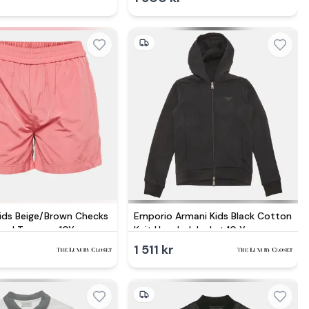
Kids Beige/Brown Checks
Emporio Armani Kids Black Cotton
end Trousers 10Yrs
Knit Hooded Jacket 10 Yrs
1 511 kr