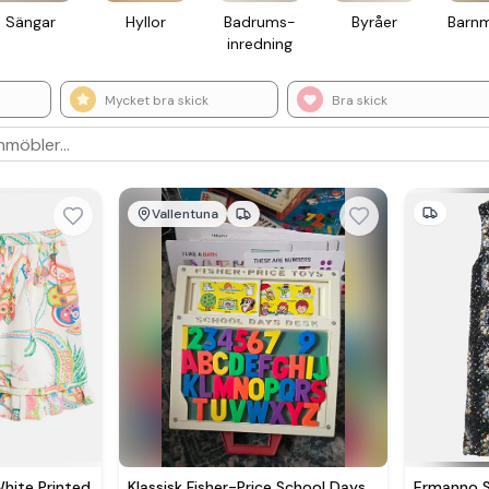
Sängar
Hyllor
Badrums­
Byråer
Barn­
inredning
Mycket bra skick
Bra skick
Vallentuna
White Printed
Klassisk Fisher-Price School Days
Ermanno S