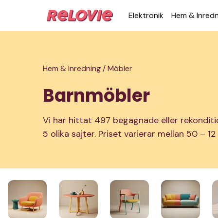
Elek­tronik
Hem & Inred­
Hem & Inredning /
Möbler
Barnmöbler
Vi har hittat 497 begagnade eller rekondit
5 olika sajter. Priset varierar mellan 50 – 12