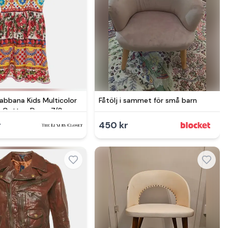
abbana Kids Multicolor
Fåtölj i sammet för små barn
nt Cotton Dress 7/8
r
450 kr
Se mer hos