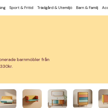
ning
Sport & Fritid
Trädgård & Utemiljö
Barn & Familj
Acc
ionerade barnmöbler från
 330kr.