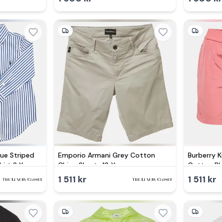
lue Striped
Emporio Armani Grey Cotton
Burberry 
irt 3 Yrs
Chino Shorts 12 Yrs
Cotton Bl
1 511 kr
1 511 kr