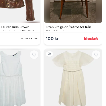
h Lauren Kids Brown
Liten vit galon/retrostol från
p-Up Jacket L/12-18 Yrs
50-/60-talet
100 kr