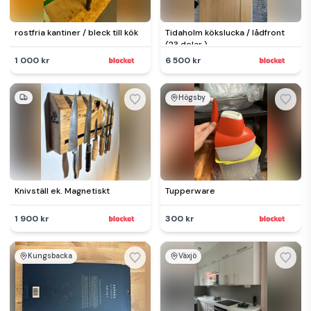
rostfria kantiner / bleck till kök
Tidaholm kökslucka / lådfront
(23 delar )
1 000 kr
6 500 kr
Högsby
Knivställ ek. Magnetiskt
Tupperware
1 900 kr
300 kr
Kungsbacka
Växjö