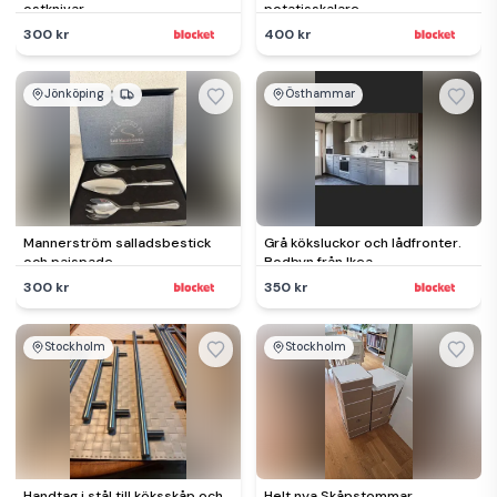
ostknivar
potatisskalare
300 kr
400 kr
Jönköping
Östhammar
Mannerström salladsbestick
Grå köksluckor och lådfronter.
och pajspade
Bodbyn från Ikea
300 kr
350 kr
Stockholm
Stockholm
Handtag i stål till köksskåp och
Helt nya Skåpstommar