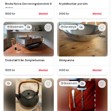
Boda Nova Serveringsbestick 6
Kryddburkar porslin
delar
500 kr
300 kr
Stockholm
Danderyd
Diskställ från Simplehuman
Wokpanna
500 kr
300 kr
Stockholm