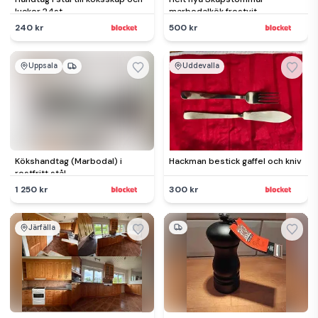
luckor 24st
marbodalkök frostvit
240 kr
500 kr
Uppsala
Uddevalla
Kökshandtag (Marbodal) i
Hackman bestick gaffel och kniv
rostfritt stål
1 250 kr
300 kr
Järfälla