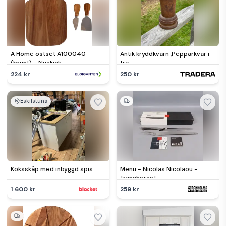
A Home ostset A100040
Antik kryddkvarn ,Pepparkvar i
(brunt) - Nyskick -
trä
originalförpackning saknas
224 kr
250 kr
Eskilstuna
Köksskåp med inbyggd spis
Menu - Nicolas Nicolaou -
Trancherset
1 600 kr
259 kr