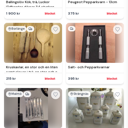
Ballingslöv Kök, trä, Luckor
Peugeot Pepparkvarn - 13cm
lådfronter dörrar 34 stycken
Allmoge Shaker-kök
1 900 kr
375 kr
Borlänge
Kruskavlar, en stor och en liten
Salt- och Pepparkvarnar
samt slevar i trä, en stor och en
lite större
215 kr
395 kr
Malmö
Strängnäs