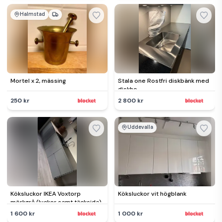
Halmstad
Mortel x 2, mässing
Stala one Rostfri diskbänk med
diskho
250 kr
2 800 kr
Uddevalla
Köksluckor IKEA Voxtorp
Köksluckor vit högblank
mörkgrå (luckor samt täcksida)
1 600 kr
1 000 kr