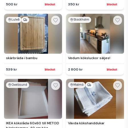
500:-
500 kr
350 kr
Luleå
Stockholm
skärbräda i bambu
Vedum köksluckor säljes!
539 kr
2 800 kr
Oxelösund
Malmö
IKEA kökslåda 60x60 till METOD
Vävda kökshanddukar