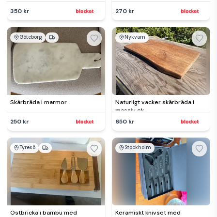
bänkstomme, 40 cm hög
350 kr
270 kr
Göteborg
Nykvarn
Skärbräda i marmor
Naturligt vacker skärbräda i
massiv ek
250 kr
650 kr
Tyresö
Stockholm
Ostbricka i bambu med
Keramiskt knivset med