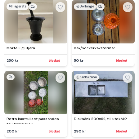
Fagersta
Borlänge
Mortel i gjutjärn
Bak/sockerkaksformar
250 kr
50 kr
Karlskrona
Retro kastrullset passandes
Diskbänk 200x62, till utekök?
tex Trangiakök
200 kr
290 kr