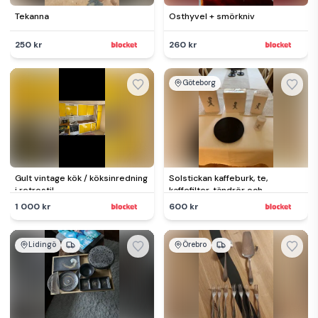
Tekanna
Osthyvel + smörkniv
250 kr
260 kr
Göteborg
Gult vintage kök / köksinredning
Solstickan kaffeburk, te,
i retrostil
kaffefilter, tändrör och
grytunderlägg gjutjärn 19 cm
1 000 kr
600 kr
Lidingö
Örebro