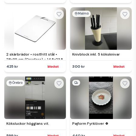
Malmö
2 skärbrädor • rostfritt stål •
Knivblock inkl. 5 köksknivar
28x39 cm (Orrefors) + 14,5x23,5
425 kr
300 kr
Örebro
Köksluckor högglans vit.
Pajform Fyrklöver 🍀
599 kr
440 kr