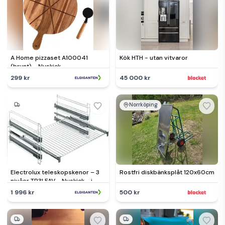
A Home pizzaset A100041
Kök HTH - utan vitvaror
(brunt) - Nyskick -
originalförpackning saknas
299 kr
45 000 kr
Norrköping
Electrolux teleskopskenor – 3
Rostfri diskbänksplåt 120x60cm
nivåer TR3LFAV - Nyskick - i
originalförpackning
1 996 kr
500 kr