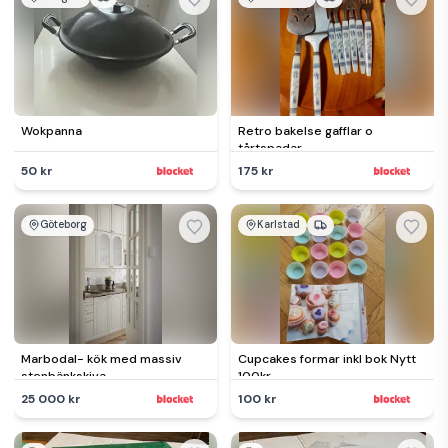
Wokpanna
Retro bakelse gafflar o
tårtspadar
50 kr
175 kr
Göteborg
Karlstad
Marbodal- kök med massiv
Cupcakes formar inkl bok Nytt
stenbänkskiva
100kr
25 000 kr
100 kr