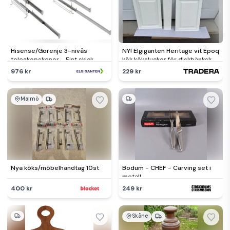
Hisense/Gorenje 3-nivås
NY! Elgiganten Heritage vit Epoq
teleskopskenor - Fint skick -
kök köksluckor för diskbänkskåp
lite slitage
Nypris 1800 kr
976 kr
229 kr
Malmö
Nya köks/möbelhandtag 10st
Bodum - CHEF - Carving set i
metall
400 kr
249 kr
Skåne