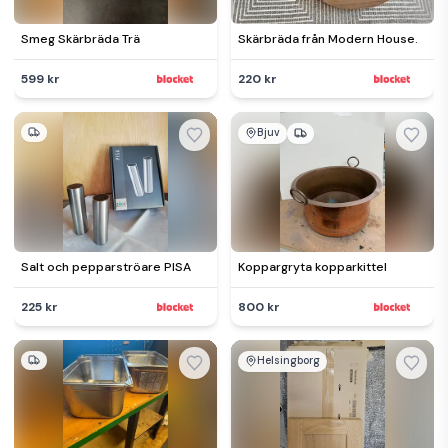
Smeg Skärbräda Trä
Skärbräda från Modern House.
599 kr
220 kr
Bjuv
Salt och pepparströare PISA
Koppargryta kopparkittel
225 kr
800 kr
Helsingborg