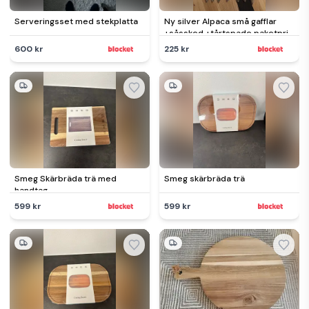
Serveringsset med stekplatta
Ny silver Alpaca små gafflar
+såssked +tårtspade paketpri
600 kr
225 kr
Smeg Skärbräda trä med
Smeg skärbräda trä
handtag
599 kr
599 kr