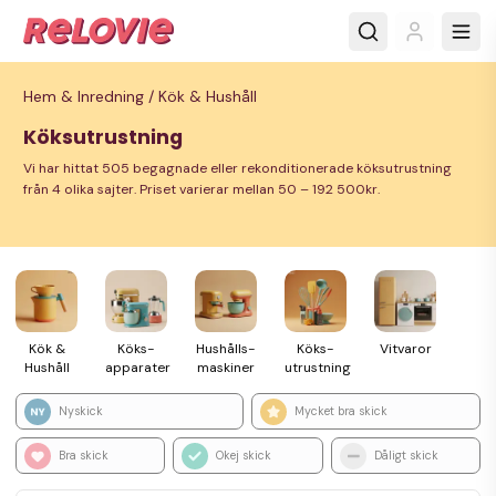
Hem & Inredning /
Kök & Hushåll
Köksutrustning
Vi har hittat 505 begagnade eller rekonditionerade köksutrustning
från 4 olika sajter. Priset varierar mellan 50 – 192 500kr.
Kök &
Köks­
Hushålls­
Köks­
Vitvaror
Hushåll
apparater
maskiner
utrustning
Nyskick
Mycket bra skick
Bra skick
Okej skick
Dåligt skick