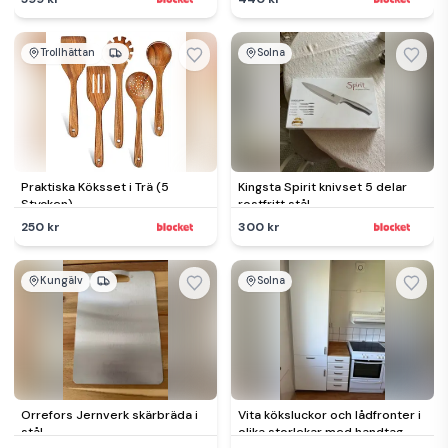
Trollhättan
Solna
Praktiska Köksset i Trä (5
Kingsta Spirit knivset 5 delar
Stycken)
rostfritt stål
250 kr
300 kr
Kungälv
Solna
Orrefors Jernverk skärbräda i
Vita köksluckor och lådfronter i
stål
olika storlekar med handtag