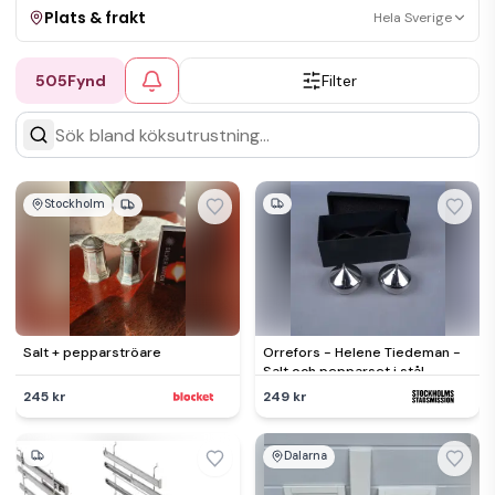
Plats & frakt
Hela Sverige
505
Fynd
Filter
Visa allt
Kan skickas
Upphämtning
Stockholm
Salt + pepparströare
Orrefors - Helene Tiedeman -
Salt och pepparset i stål
245 kr
249 kr
Dalarna