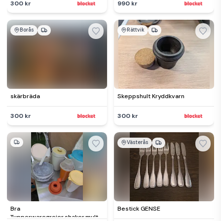
och gångjärn
300 kr
990 kr
Borås
Rättvik
skärbräda
Skeppshult Kryddkvarn
300 kr
300 kr
Västerås
Bra
Bestick GENSE
Tupperwaregrejer,shaker,multikanna,burkar/allt