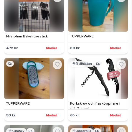
Nilsjohan Bakelitbestick
TUPPERWARE
475 kr
80 kr
Trollhättan
TUPPERWARE
Korkskruv och flasköppnare i
ett, 2-pack
50 kr
65 kr
Kungälv
Uddevalla