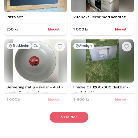
Pizza set
Vita köksluckor med handtag
250 kr
1 000 kr
Stockholm
Älvsbyn
Serveringsfat & -skålar - 4 st -
Franke OT 1200x600 diskbänk i
Jamie Oliver - helt nya
rostfritt stål
1 000 kr
3 600 kr
Visa fler