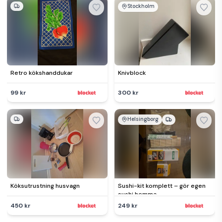
Stockholm
Retro kökshanddukar
Knivblock
99 kr
300 kr
Helsingborg
Köksutrustning husvagn
Sushi-kit komplett – gör egen
sushi hemma
450 kr
249 kr