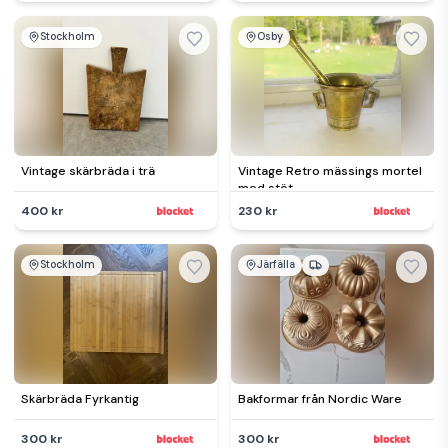
Stockholm
Osby
Vintage skärbräda i trä
Vintage Retro mässings mortel
med stöt
400 kr
230 kr
Stockholm
Järfälla
Skärbräda Fyrkantig
Bakformar från Nordic Ware
300 kr
300 kr