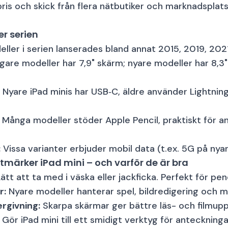
pris och skick från flera nätbutiker och marknadsplat
r serien
ller i serien lanserades bland annat 2015, 2019, 20
gare modeller har 7,9" skärm; nyare modeller har 8,3"
Nyare iPad minis har USB‑C, äldre använder Lightnin
Många modeller stöder Apple Pencil, praktiskt för a
:
Vissa varianter erbjuder mobil data (t.ex. 5G på nya
tmärker iPad mini – och varför de är bra
ätt att ta med i väska eller jackficka. Perfekt för pen
r:
Nyare modeller hanterar spel, bildredigering och mu
rgivning:
Skarpa skärmar ger bättre läs- och filmupp
Gör iPad mini till ett smidigt verktyg för anteckninga