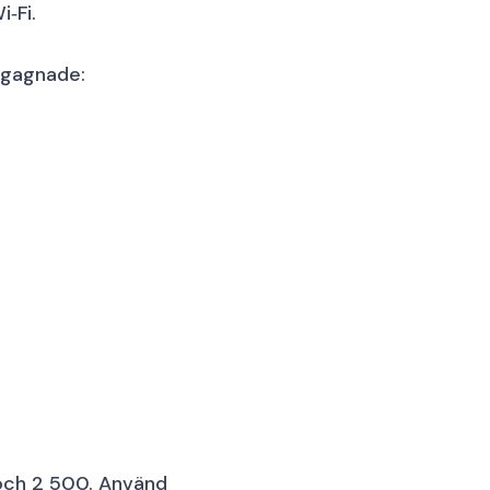
‑Fi.
begagnade:
 och 2 500. Använd