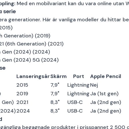
ppling:
Med en mobilvariant kan du vara online utan Wi
 serie
lera generationer. Här är vanliga modeller du hittar 
2015)
th Generation)
(2019)
21 (6th Generation)
(2021)
th Gen (2024)
(2024)
th Gen (2024) 5G
(2024)
lse
Lanseringsår
Skärm
Port
Apple Pencil
2015
7,9"
Lightning
Nej
)
2019
7,9"
Lightning
Ja (1st gen)
h Gen)
2021
8,3"
USB‑C
Ja (2nd gen)
 (2024)
2024
8,3"
USB‑C
Ja (2nd gen)
d
tillgängliga begagnade produkter i prisspannet 2 500