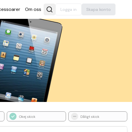
es­soarer
Om oss
Logga in
Skapa konto
Okej skick
Dåligt skick