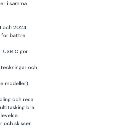
ser i samma
21 och 2024.
 för bättre
g. USB‑C gör
nteckningar och
re modeller).
dling och resa.
ltitasking bra.
levelse.
r och skisser.