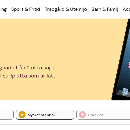
ning
Sport & Fritid
Trädgård & Utemiljö
Barn & Familj
Acc
nade från 2 olika sajter.
ll surfplatta som är lätt
Mycket bra skick
Bra skick