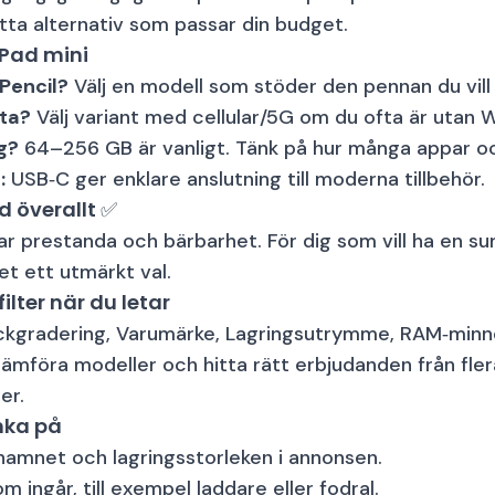
 hitta alternativ som passar din budget.
iPad mini
Pencil?
Välj en modell som stöder den pennan du vill
ata?
Välj variant med cellular/5G om du ofta är utan Wi
g?
64–256 GB är vanligt. Tänk på hur många appar och 
:
USB‑C ger enklare anslutning till moderna tillbehör.
d överallt ✅
ar prestanda och bärbarhet. För dig som vill ha en su
et ett utmärkt val.
ilter när du letar
Skickgradering, Varumärke, Lagringsutrymme, RAM‑minn
jämföra modeller och hitta rätt erbjudanden från fler
er.
nka på
namnet och lagringsstorleken i annonsen.
om ingår, till exempel laddare eller fodral.