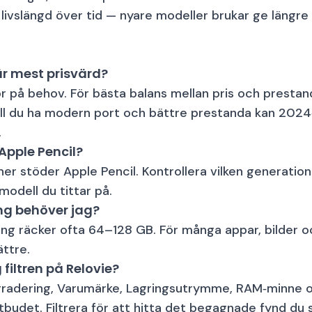
 livslängd över tid — nyare modeller brukar ge längr
är mest prisvärd?
r på behov. För bästa balans mellan pris och prestand
Vill du ha modern port och bättre prestanda kan 202
.
Apple Pencil?
ner stöder Apple Pencil. Kontrollera vilken generatio
odell du tittar på.
ng behöver jag?
ing räcker ofta 64–128 GB. För många appar, bilder o
ttre.
filtren på Relovie?
gradering, Varumärke, Lagringsutrymme, RAM‑minne o
budet. Filtrera för att hitta det begagnade fynd du 