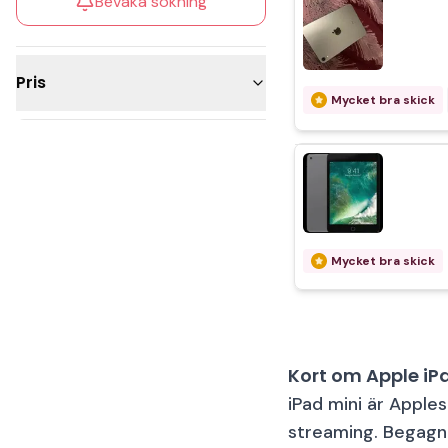
Bevaka sökning
Pris
Mycket bra skick
1 000 - 2 500kr
2 500 - 5 000kr
Mycket bra skick
Kort om Apple iP
iPad mini är Apples
streaming. Begagn