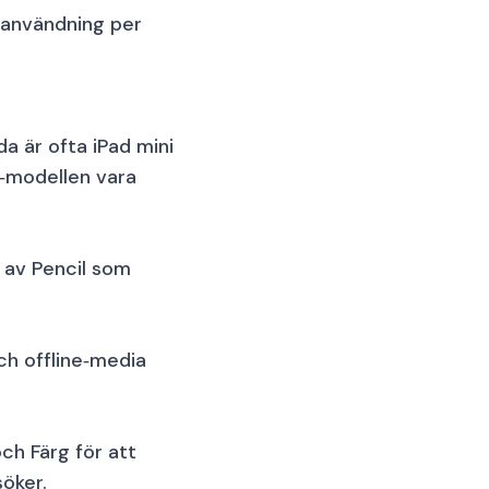
e användning per
a är ofta iPad mini
4‑modellen vara
n av Pencil som
ch offline‑media
ch Färg för att
söker.