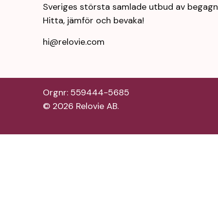
Sveriges största samlade utbud av begagn
Hitta, jämför och bevaka!
hi@relovie.com
Orgnr: 559444-5685
©
2026
Relovie AB.