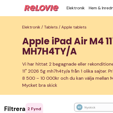
Elek­tronik
Hem & Inred­
Elektronik /
Tablets /
Apple tablets
Apple iPad Air M4 1
MH7H4TY/A
Vi har hittat 2 begagnade eller rekonditio
11" 2026 5g mh7h4ty/a från 1 olika sajter. Pr
8 500 – 10 000kr och du kan välja mellan My
Mycket bra skick
Filtrera
Nyskick
2
Fynd