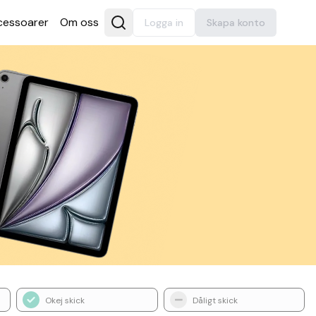
es­soarer
Om oss
Logga in
Skapa konto
Okej skick
Dåligt skick