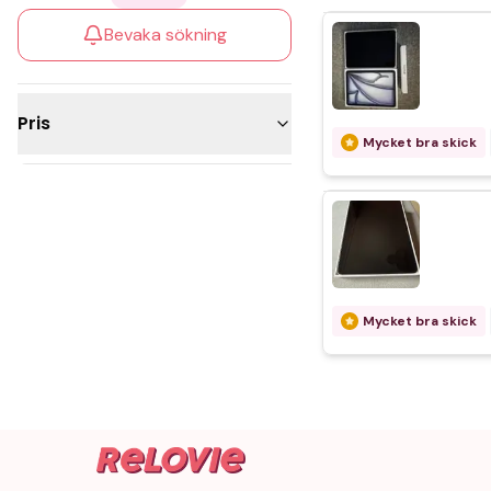
Bevaka sökning
Pris
Mycket bra skick
5 000 - 10 000kr
Över 10 000kr
Mycket bra skick