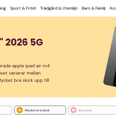
ning
Sport & Fritid
Trädgård & Utemiljö
Barn & Familj
Acc
1" 2026 5G
nerade apple ipad air m4
iset varierar mellan
cket bra skick upp till
Mycket bra skick
Bra skick