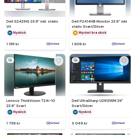
Dell S2421HS 23.8" inkl. stativ
Dell P2414HB Monitor 23.8" inkl.
Vit
stativ Svart/Silver
Nyskick
Mycket bra skick
1 155 kr
1 609 kr
Lenovo ThinkVision T24i-10
Dell UltraSharp U2913WM 29"
23.8" Svart
Svart/Silver
Nyskick
Nyskick
1 759 kr
3 049 kr