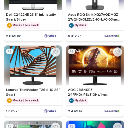
Dell C2422HE 23.8" inkl. stativ
Asus ROG Strix XG27AQDMGZ
Svart/Silver
27/QHD/OLED/240Hz/0,03ms
bildskärm gaming - Nyskick - i
Mycket bra skick
Nyskick
originalförpackning
2 049 kr
5 312 kr
Lenovo ThinkVision T25d-10 25"
AOC 25G4SRE
Svart
24/FHD/IPS/310Hz/1ms
bildskärm gaming - Nyskick - i
Mycket bra skick
Nyskick
originalförpackning
1 825 kr
2 449 kr