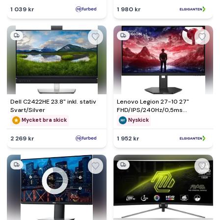
1 039 kr
1 980 kr
Dell C2422HE 23.8" inkl. stativ
Lenovo Legion 27-10 27"
Svart/Silver
FHD/IPS/240Hz/0,5ms
gamingskärm - Nyskick - i
Mycket bra skick
Nyskick
originalförpackning
2 269 kr
1 952 kr