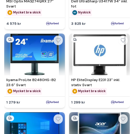
MSI Optix MAG274QRX 27"
Dell UltraSharp U3417W 34" inkl.
Svart
fot
Mycket bra skick
Nyskick
4 575 kr
3 825 kr
Iiyama ProLite B2480HS-B2
HP EliteDisplay E231 23" inkl.
23.6" Svart
stativ Svart
Mycket bra skick
Mycket bra skick
1 279 kr
1 299 kr