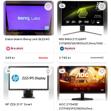
Datorskärm Benq Led GL2240
MSI MAG 27CQ6PF
27/QHD/VA/180Hz/0,5ms/HAS -
Nyskick - i originalförpackning
Bra skick
Nyskick
249 kr
2 792 kr
HP Z22i 21.5" Svart
AOC 27G42E
27/FHD/IPS/180Hz/1ms