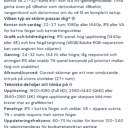
kontor till 27–32-tums IPS- och 144 Hz-gamingmodeller. Titta
gärna även på tillbehör som
datorskärmar tillbehör
,
tangentbord
och
datormöss
om du vill få en komplett setup.
Vilken typ av skärm passar dig? 🧭
Kontor och vardag:
22–27 tum, 1080p eller 1440p, IPS eller VA
för bättre färger och betraktningsvinklar.
Grafik och bildredigering:
IPS-panel, hög upplösning (1440p
eller 4K) och bra färgåtergivning (sRGB/Adobe RGB-separation
kan vara angiven hos säljaren).
Gaming:
24–32 tum, 144 Hz eller högre, låg responstid och
antingen IPS eller snabb TN-panel beroende på prioritet mellan
färg och snabbhet.
Allround/curved:
Curved-skärmar ger ett mer omslutande
intryck på större storlekar (27+ tum).
Tekniska detaljer att tänka på ⚙️
Upplösning:
1920×1080 (Full HD), 2560×1440 (QHD) eller
3840×2160 (4K). Högre upplösning ger skarpare bild men
kräver mer av grafikkortet.
Paneltyp:
IPS = bättre färger och vinklar; VA = djupare svärta;
TN = snabb respons men sämre färger.
Uppdateringsfrekvens:
60–75 Hz räcker för kontor. 120–240
Hz rekommenderas för konkurrensinriktat gaming.