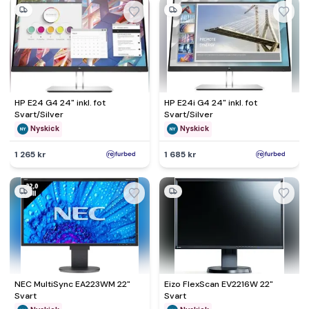
HP E24 G4 24" inkl. fot
HP E24i G4 24" inkl. fot
Svart/Silver
Svart/Silver
Nyskick
Nyskick
1 265 kr
1 685 kr
NEC MultiSync EA223WM 22"
Eizo FlexScan EV2216W 22"
Svart
Svart