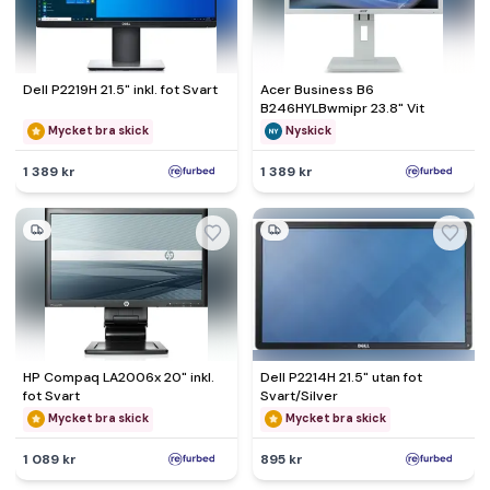
Dell P2219H 21.5" inkl. fot Svart
Acer Business B6
B246HYLBwmipr 23.8" Vit
Mycket bra skick
Nyskick
1 389 kr
1 389 kr
HP Compaq LA2006x 20" inkl.
Dell P2214H 21.5" utan fot
fot Svart
Svart/Silver
Mycket bra skick
Mycket bra skick
1 089 kr
895 kr