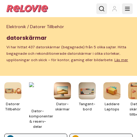
Elektronik /
Datorer Tillbehör
datorskärmar
Vi har hittat 437 datorskärmar (begagnade) från 5 olika sajter. Hitta
begagnade och rekonditionerade datorskärmar i olika storlekar,
upplösningar och skick – för kontor, gaming eller bildarbete.
Läs mer
Datorer
Dator­
Tangent­
Laddare
Dat
Till­behör
skärmar
bord
Laptops
skä
Dator­
till­
komponenter
& reserv­
delar