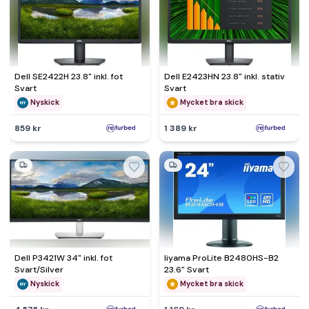
Dell SE2422H 23.8" inkl. fot
Dell E2423HN 23.8" inkl. stativ
Svart
Svart
Nyskick
Mycket bra skick
859 kr
1 389 kr
Dell P3421W 34" inkl. fot
Iiyama ProLite B2480HS-B2
Svart/Silver
23.6" Svart
Nyskick
Mycket bra skick