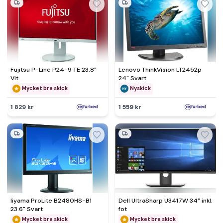
Fujitsu P-Line P24-9 TE 23.8"
Lenovo ThinkVision LT2452p
Vit
24" Svart
Mycket bra skick
Nyskick
1 829 kr
1 559 kr
Iiyama ProLite B2480HS-B1
Dell UltraSharp U3417W 34" inkl.
23.6" Svart
fot
Mycket bra skick
Mycket bra skick