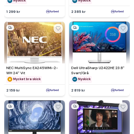
Nyskick
Nyskick
1 299 kr
2 385 kr
NEC MultiSync EA245WMi-2-
Dell UltraSharp U2422HE 23.8"
WH 24" Vit
Svart/Grå
Mycket bra skick
Nyskick
2 159 kr
2 819 kr