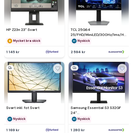
HP Z23n 23" Svart
TCL 25G64
25/FHD/MiniLED/300Hz/1ms/HAS
datorskärm - Nyskick -
Mycket bra skick
Nyskick
originalförpackning saknas
1 145 kr
2 594 kr
Svart inkl. fot Svart
Samsung Essential S3 S32GF
24"
FHD/IPS/120Hz/5ms/250nits
Nyskick
Nyskick
datorskärm - Nyskick - i
originalförpackning
1 169 kr
1 280 kr