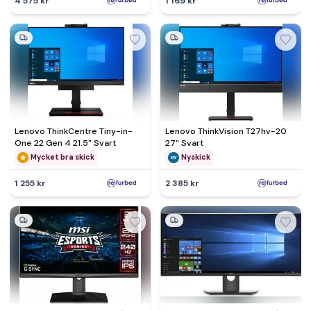
4 575 kr
1 169 kr
Lenovo ThinkCentre Tiny-in-
Lenovo ThinkVision T27hv-20
One 22 Gen 4 21.5" Svart
27" Svart
Mycket bra skick
Nyskick
1 255 kr
2 385 kr