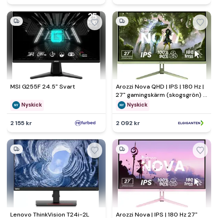
MSI G255F 24.5" Svart
Arozzi Nova QHD | IPS | 180 Hz |
27" gamingskärm (skogsgrön) -
Nyskick - i originalförpackning
Nyskick
Nyskick
2 155 kr
2 092 kr
Lenovo ThinkVision T24i-2L
Arozzi Nova | IPS | 180 Hz 27"