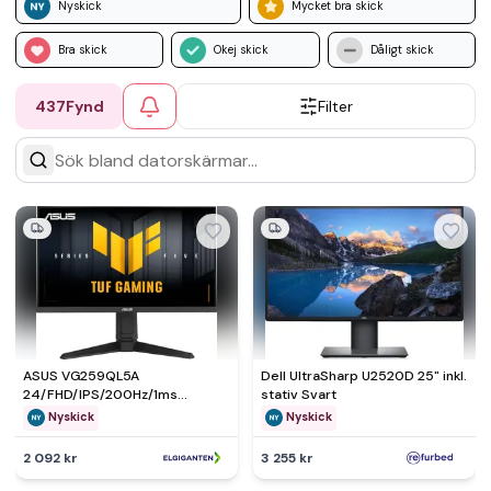
Nyskick
Mycket bra skick
Bra skick
Okej skick
Dåligt skick
437
Fynd
Filter
ASUS VG259QL5A
Dell UltraSharp U2520D 25" inkl.
24/FHD/IPS/200Hz/1ms
stativ Svart
bildskärm för gaming - Nyskick
Nyskick
Nyskick
- i originalförpackning
2 092 kr
3 255 kr