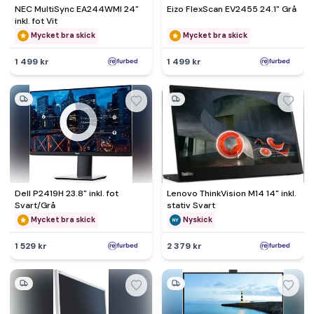
NEC MultiSync EA244WMI 24"
Eizo FlexScan EV2455 24.1" Grå
inkl. fot Vit
Mycket bra skick
Mycket bra skick
1 499 kr
1 499 kr
Dell P2419H 23.8" inkl. fot
Lenovo ThinkVision M14 14" inkl.
Svart/Grå
stativ Svart
Mycket bra skick
Nyskick
1 529 kr
2 379 kr