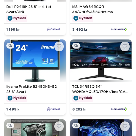
Dell P2419H 23.8" inkl. fot
MSI MAG 345CQR
Svart/Grå
34/QHD/VA/180Hz/1ms -
Nyskick - i originalförpackning
Nyskick
Nyskick
1 199 kr
3 492 kr
Iiyama ProLite B2480HS-B2
TCL 34R83Q 34''
23.6" Svart
WQHD/MQLED/170Hz/1ms/CV
monitor - Nyskick - i
Nyskick
Nyskick
originalförpackning
1 499 kr
6 292 kr