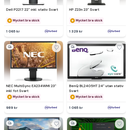
Dell P2217 22" inkl. stativ Svart
HP Z23n 23" Svart
Mycket bra skick
Mycket bra skick
1 065 kr
1 329 kr
NEC MultiSync EA234WMI 23"
BenQ BL2405HT 24" utan stativ
inkl. fot Svart
Svart
Mycket bra skick
Mycket bra skick
989 kr
1 065 kr