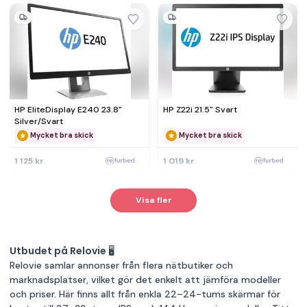
HP EliteDisplay E240 23.8"
HP Z22i 21.5" Svart
Silver/Svart
Mycket bra skick
Mycket bra skick
1 125 kr
1 019 kr
Visa fler
Utbudet på Relovie 🖥️
Relovie samlar annonser från flera nätbutiker och
marknadsplatser, vilket gör det enkelt att jämföra modeller
och priser. Här finns allt från enkla 22–24-tums skärmar för