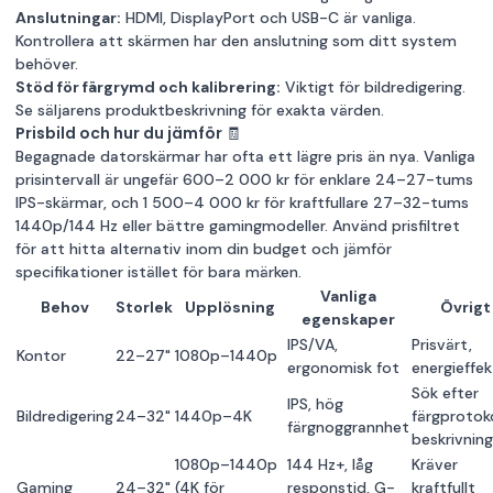
Anslutningar:
HDMI, DisplayPort och USB-C är vanliga.
Kontrollera att skärmen har den anslutning som ditt system
behöver.
Stöd för färgrymd och kalibrering:
Viktigt för bildredigering.
Se säljarens produktbeskrivning för exakta värden.
Prisbild och hur du jämför 🧾
Begagnade datorskärmar har ofta ett lägre pris än nya. Vanliga
prisintervall är ungefär 600–2 000 kr för enklare 24–27-tums
IPS-skärmar, och 1 500–4 000 kr för kraftfullare 27–32-tums
1440p/144 Hz eller bättre gamingmodeller. Använd prisfiltret
för att hitta alternativ inom din budget och jämför
specifikationer istället för bara märken.
Vanliga
Behov
Storlek
Upplösning
Övrigt
egenskaper
IPS/VA,
Prisvärt,
Kontor
22–27"
1080p–1440p
ergonomisk fot
energieffek
Sök efter
IPS, hög
Bildredigering
24–32"
1440p–4K
färgprotoko
färgnoggrannhet
beskrivnin
1080p–1440p
144 Hz+, låg
Kräver
Gaming
24–32"
(4K för
responstid, G-
kraftfullt