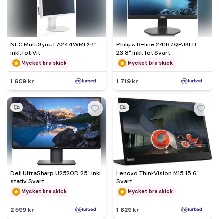
NEC MultiSync EA244WMI 24"
Philips B-line 241B7QPJKEB
inkl. fot Vit
23.8" inkl. fot Svart
Mycket bra skick
Mycket bra skick
1 609 kr
1 719 kr
Dell UltraSharp U2520D 25" inkl.
Lenovo ThinkVision M15 15.6"
stativ Svart
Svart
Mycket bra skick
Mycket bra skick
2 599 kr
1 829 kr