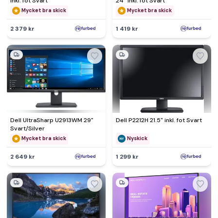
inkl. fot Svart
24" inkl. fot Svart
Mycket bra skick
Mycket bra skick
2 379 kr
1 419 kr
Dell UltraSharp U2913WM 29"
Dell P2212H 21.5" inkl. fot Svart
Svart/Silver
Mycket bra skick
Nyskick
2 649 kr
1 299 kr