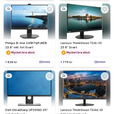
Philips B-line 241B7QPJKEB
Lenovo ThinkVision T24i-10
23.8" inkl. fot Svart
23.8" Svart
Mycket bra skick
Mycket bra skick
1 829 kr
1 775 kr
Dell UltraSharp UP2516D 25"
Lenovo ThinkVision T24d-10