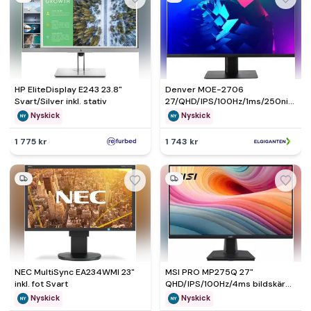
HP EliteDisplay E243 23.8"
Denver MOE-2706
Svart/Silver inkl. stativ
27/QHD/IPS/100Hz/1ms/250nit
bildskärm - Nyskick - i
Nyskick
Nyskick
originalförpackning
1 775 kr
1 743 kr
NEC MultiSync EA234WMI 23"
MSI PRO MP275Q 27"
inkl. fot Svart
QHD/IPS/100Hz/4ms bildskärm
- Nyskick - i originalförpackning
Nyskick
Nyskick