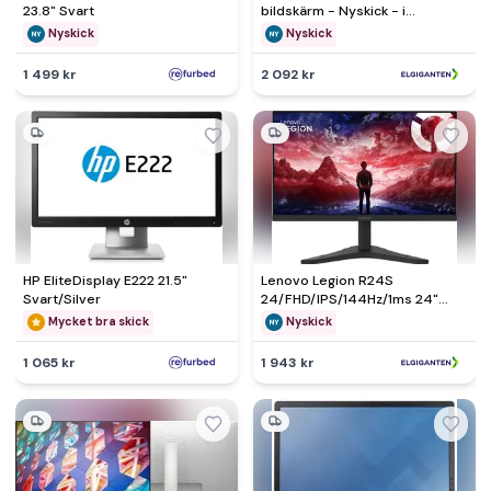
23.8" Svart
bildskärm - Nyskick - i
originalförpackning
Nyskick
Nyskick
1 499 kr
2 092 kr
HP EliteDisplay E222 21.5"
Lenovo Legion R24S
Svart/Silver
24/FHD/IPS/144Hz/1ms 24"
gamingskärm - Nyskick -
Mycket bra skick
Nyskick
originalförpackning saknas
1 065 kr
1 943 kr