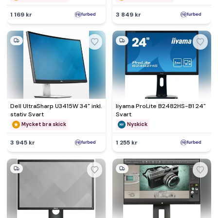
1 169 kr
3 849 kr
Dell UltraSharp U3415W 34" inkl.
Iiyama ProLite B2482HS-B1 24"
stativ Svart
Svart
Mycket bra skick
Nyskick
3 945 kr
1 255 kr