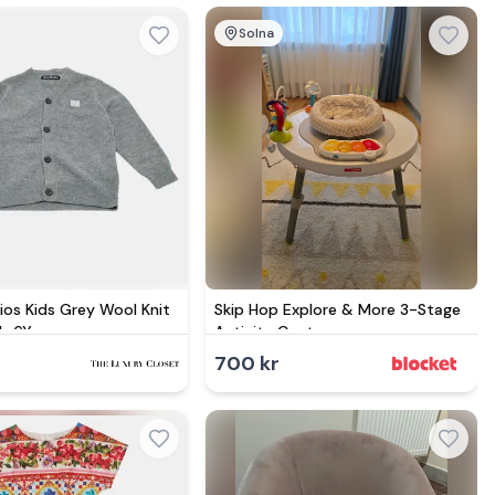
Solna
ios Kids Grey Wool Knit
Skip Hop Explore & More 3-Stage
4-6Yrs
Activity Center
r
700 kr