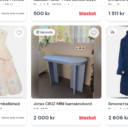
rt 10 Yrs
Desk från 1970-talet.
Blue Sequi
500 kr
1 511 kr
Värmdö
Embellished
Jotex CRUZ MINI barnskrivbord
Simonetta
M
50x100 cm
Detachabl
Breasted 
2 000 kr
2 606 k