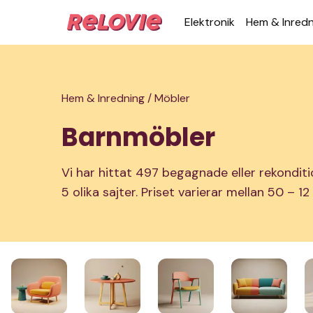
Elek­tronik
Hem & Inred­
Hem & Inredning /
Möbler
Barnmöbler
Vi har hittat 497 begagnade eller rekondit
5 olika sajter. Priset varierar mellan 50 – 12