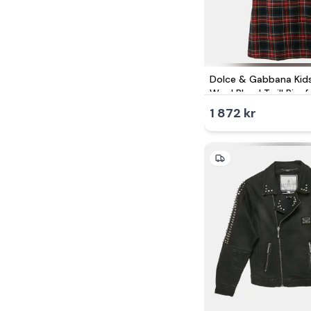
Dolce & Gabbana Kid
Wool Blend Twill Pinaf
1 872 kr