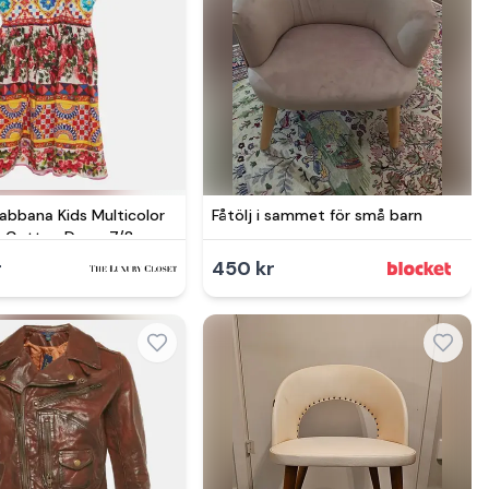
abbana Kids Multicolor
Fåtölj i sammet för små barn
nt Cotton Dress 7/8
r
450 kr
Se mer hos