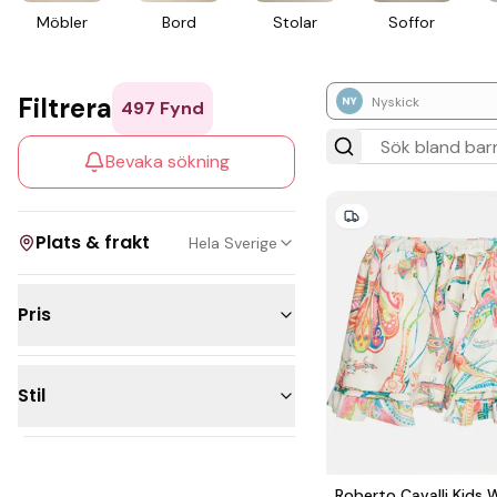
Möbler
Bord
Stolar
Soffor
Filtrera
Nyskick
497
Fynd
Bevaka sökning
Plats & frakt
Hela Sverige
Pris
Visa allt
Under 300kr
Kan skickas
Stil
200 - 500kr
Upphämtning
500 - 1 000kr
1 000 - 2 500kr
Roberto Cavalli Kids 