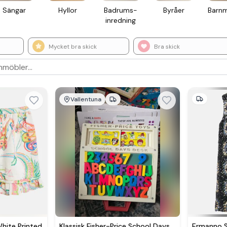
Sängar
Hyllor
Badrums­
Byråer
Barn­
inredning
Mycket bra skick
Bra skick
Vallentuna
White Printed
Klassisk Fisher-Price School Days
Ermanno S