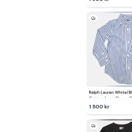
Ralph Lauren White/B
Cotton Long Sleeve Sh
1 500 kr