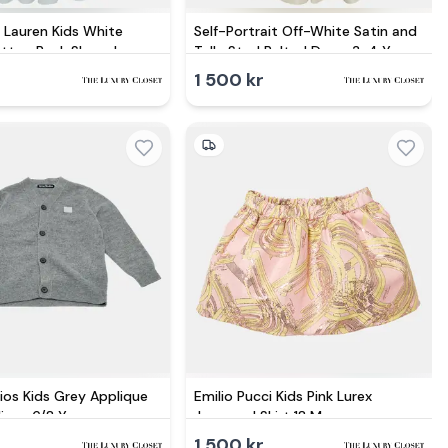
 Lauren Kids White
Self-Portrait Off-White Satin and
tton Back Sleeveless
Tulle Stud Belted Dress 3-4 Yrs
s
r
1 500 kr
ios Kids Grey Applique
Emilio Pucci Kids Pink Lurex
igan 6/8 Y
Jacquard Skirt 18 M
r
1 500 kr