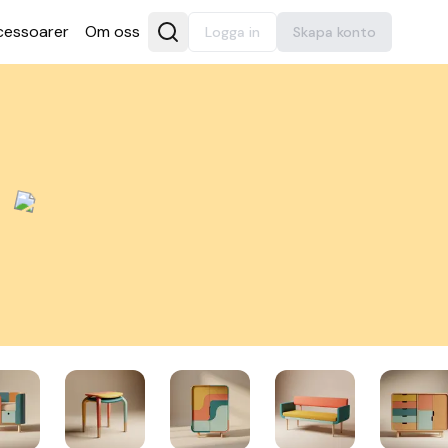
es­soarer
Om oss
Logga in
Skapa konto