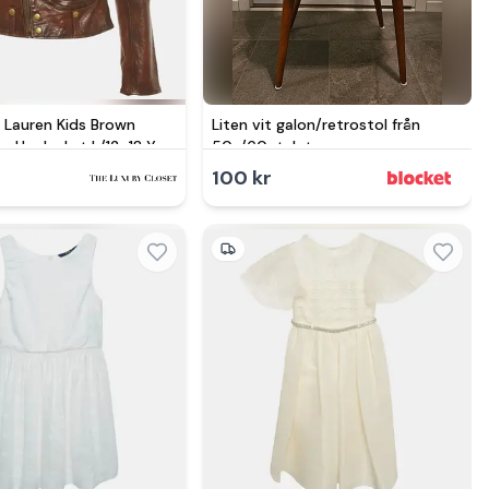
h Lauren Kids Brown
Liten vit galon/retrostol från
p-Up Jacket L/12-18 Yrs
50-/60-talet
100 kr