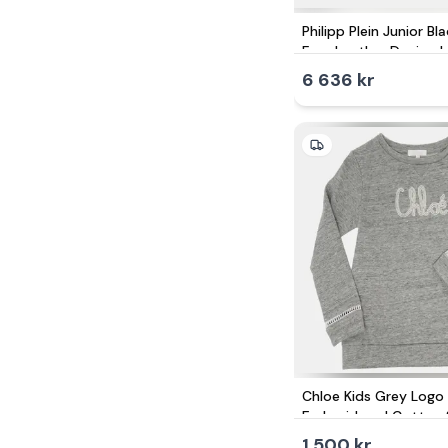
Philipp Plein Junior B
Faux Leather Denim Ja
6 636 kr
Chloe Kids Grey Logo
Embroidered Cotton
Set 6 Yrs
1 500 kr