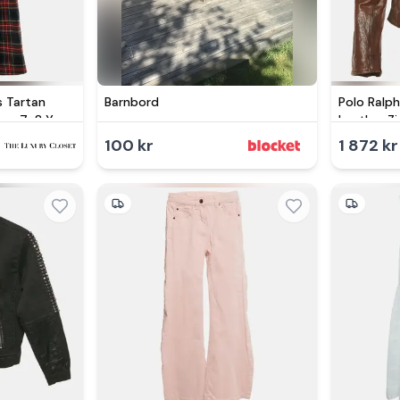
s Tartan
Barnbord
Polo Ralp
ore 7-8 Yrs
Leather Zi
100 kr
1 872 kr