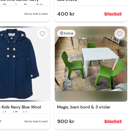
n Sleeveless Dress 6 Yrs
400 kr
Solna
 Kids Navy Blue Wool
Magis, barn bord & 3 stolar
e Hood Double
Coat 6 Yrs
r
900 kr