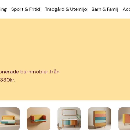
ning
Sport & Fritid
Trädgård & Utemiljö
Barn & Familj
Acc
ionerade barnmöbler från
 330kr.