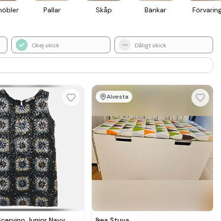
möbler
Pallar
Skåp
Bänkar
För­varin
Okej skick
Dåligt skick
Alvesta
cervino Junior Navy
Ikea Stuva