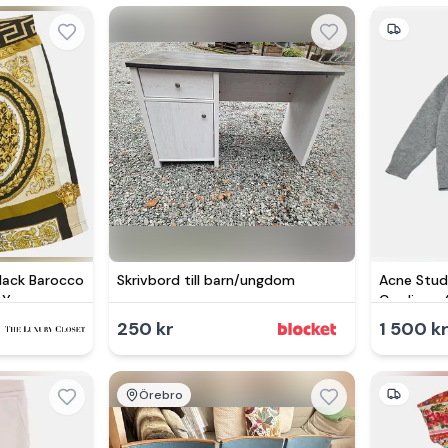
Black Barocco
Skrivbord till barn/ungdom
Acne Stud
 Yrs
Cardigan 
250 kr
1 500 k
Örebro