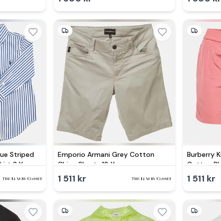
lue Striped
Emporio Armani Grey Cotton
Burberry 
irt 3 Yrs
Chino Shorts 12 Yrs
Cotton Bl
1 511 kr
1 511 kr