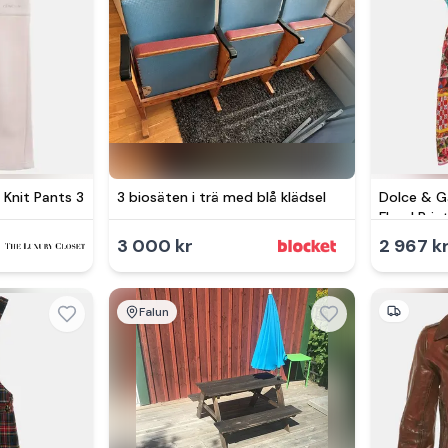
 Knit Pants 3
3 biosäten i trä med blå klädsel
Dolce & G
Floral Pri
Years
3 000 kr
2 967 k
Falun