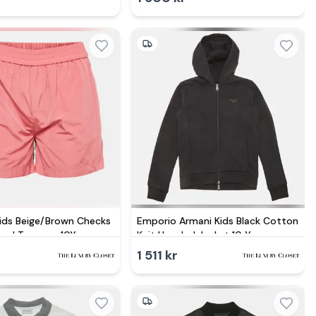
Kids Beige/Brown Checks
Emporio Armani Kids Black Cotton
end Trousers 10Yrs
Knit Hooded Jacket 10 Yrs
1 511 kr