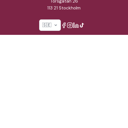
Torsgatan 26
113 21 Stockholm
🇸🇪