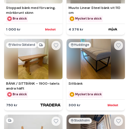
Stoppad bänk med förvaring,
Muuto Linear Steel bänk vit 110
mörkbrunt skinn
cm
Bra skick
Mycket bra skick
1 000 kr
4 376 kr
Västra Götaland
Huddinge
BÄNK / SITTBÄNK – 1900-talets
Sittbänk
andra hälft
Bra skick
Mycket bra skick
750 kr
300 kr
Stockholm