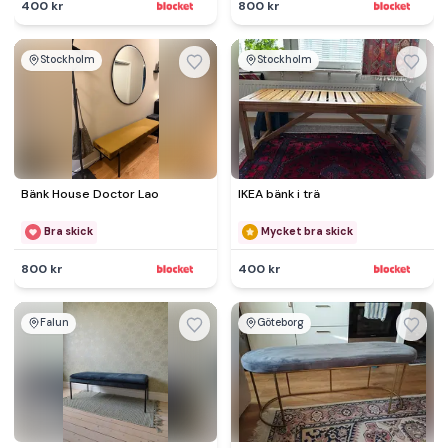
400 kr
800 kr
Stockholm
Stockholm
Bänk House Doctor Lao
IKEA bänk i trä
Bra skick
Mycket bra skick
800 kr
400 kr
Falun
Göteborg