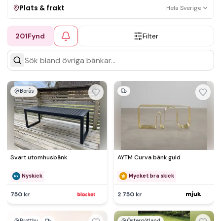
Plats & frakt
Hela Sverige
201
Fynd
Filter
Visa allt
Kan skickas
Upphämtning
Borås
Svart utomhusbänk
AYTM Curva bänk guld
Nyskick
Mycket bra skick
750 kr
2 750 kr
Brottby
Östergötland