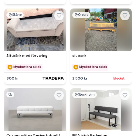
Skåne
Örebro
Sittbänk med förvaring
sit bank
Mycket bra skick
Mycket bra skick
800 kr
2 500 kr
Stockholm
Cosmopolitan Design fotpall /
IKEA bänk Karlanton