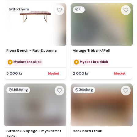
Stockholm
Kil
Fiona Bench - Ruth&Joanna
Vintage Träbänk/Pall
Mycket bra skick
Mycket bra skick
5 000 kr
2 000 kr
Lidköping
Göteborg
Sittbänk & spegel i mycket fint
Bänk bord i teak
skick