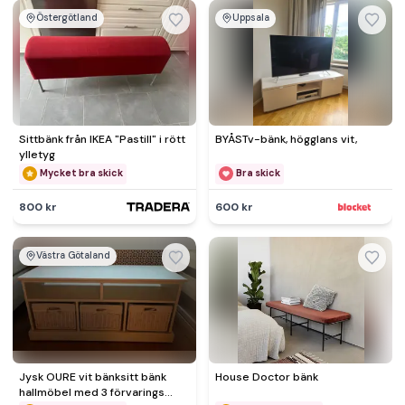
Östergötland
Uppsala
Sittbänk från IKEA "Pastill" i rött
BYÅSTv-bänk, högglans vit,
ylletyg
Mycket bra skick
Bra skick
800 kr
600 kr
Västra Götaland
Jysk OURE vit bänksitt bänk
House Doctor bänk
hallmöbel med 3 förvarings