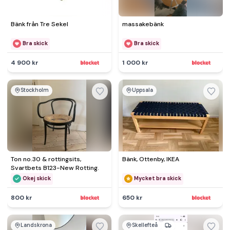
Bänk från Tre Sekel
massakebänk
Bra skick
Bra skick
4 900 kr
1 000 kr
Stockholm
Uppsala
Ton no.30 & rottingsits,
Bänk, Ottenby, IKEA
Svartbets B123-New Rotting.
Okej skick
Mycket bra skick
800 kr
650 kr
Landskrona
Skellefteå