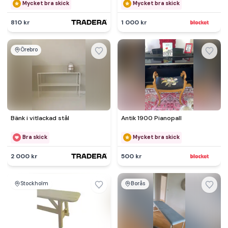
rotting korgar 95x35x45cm
Mycket bra skick
Mycket bra skick
810 kr
1 000 kr
Örebro
Bänk i vitlackad stål
Antik 1900 Pianopall
Bra skick
Mycket bra skick
2 000 kr
500 kr
Stockholm
Borås