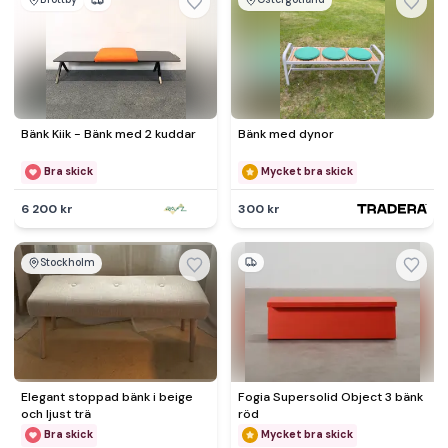
Bänk Kiik - Bänk med 2 kuddar
Bänk med dynor
Bra skick
Mycket bra skick
6 200 kr
300 kr
Stockholm
Elegant stoppad bänk i beige
Fogia Supersolid Object 3 bänk
och ljust trä
röd
Bra skick
Mycket bra skick