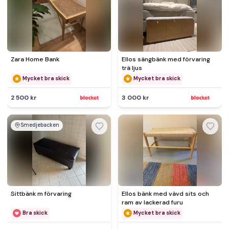
Zara Home Bank
Ellos sängbänk med förvaring
trä ljus
Mycket bra skick
Mycket bra skick
2 500 kr
3 000 kr
Smedjebacken
Sittbänk m förvaring
Ellos bänk med vävd sits och
ram av lackerad furu
Bra skick
Mycket bra skick