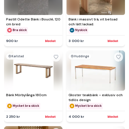
Pastill Odette Bänk i Bouclé, 120
Bänk i massivt trä, vit betsad
cm bred
och lätt lackad.
Bra skick
Nyskick
900 kr
3 000 kr
Karlstad
Huddinge
Bänk Mörbylånga 180cm
Gloster teakbänk – exklusiv och
tidlös design
Mycket bra skick
Mycket bra skick
2 250 kr
4 000 kr