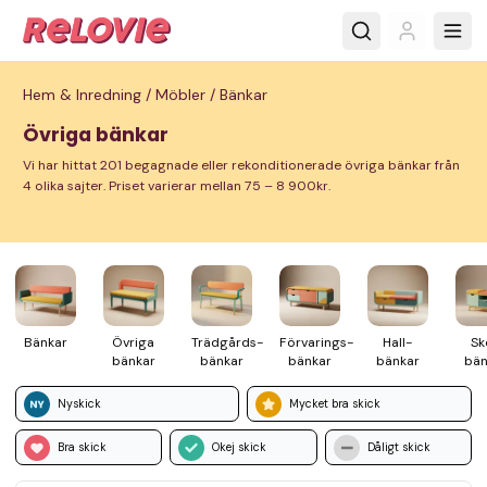
Hem & Inredning /
Möbler /
Bänkar
Övriga bänkar
Vi har hittat 201 begagnade eller rekonditionerade övriga bänkar från
4 olika sajter. Priset varierar mellan 75 – 8 900kr.
Bänkar
Övriga
Trädgårds­
Förvarings­
Hall­
Sk
bänkar
bänkar
bänkar
bänkar
bän
Nyskick
Mycket bra skick
Bra skick
Okej skick
Dåligt skick