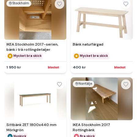
Stockholm
IKEA Stockholm 2017-serien,
Bänk naturfärgad
bänk i trä rottingdetaljer
Mycket bra skick
Mycket bra skick
1 950 kr
400 kr
Norrtälje
Sittbänk ZET 1800x440 mm
IKEA Stockholm 2017
Mörkgrön
Rottingbänk
Nyskick
Bra skick