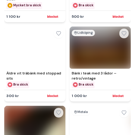
Mycket bra skick
Bra skick
1 100 kr
500 kr
Lidköping
Äldre vit träbänk med stoppad
Bänk i teak med 3 lådor –
sits
retro/vintage
Bra skick
Bra skick
300 kr
1 000 kr
Motala