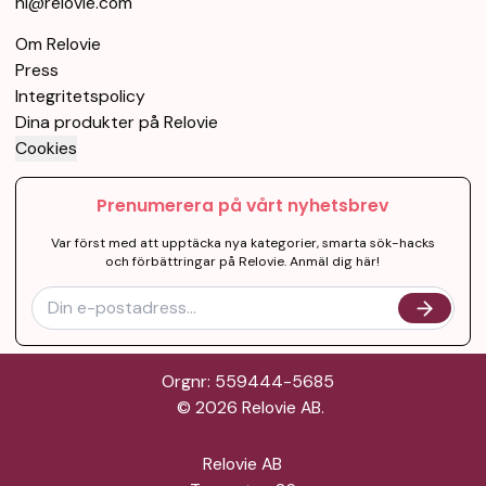
hi@relovie.com
Om Relovie
Press
Integritetspolicy
Dina produkter på Relovie
Cookies
Prenumerera på vårt nyhetsbrev
Var först med att upptäcka nya kategorier, smarta sök-hacks
och förbättringar på Relovie. Anmäl dig här!
Orgnr: 559444-5685
©
2026
Relovie AB.
Relovie AB