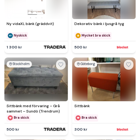
Ny vidaXL bänk (gräddvit)
Dekorativ bänk i ljusgrå tyg
Nyskick
Mycket bra skick
1 300 kr
500 kr
Stockholm
Göteborg
Sittbänk med förvaring – Grå
Sittbänk
sammet – Sundö (Trendrum)
Bra skick
Bra skick
500 kr
300 kr