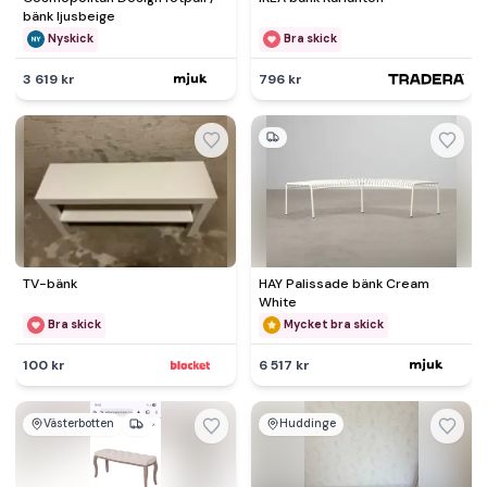
bänk ljusbeige
Nyskick
Bra skick
3 619 kr
796 kr
TV-bänk
HAY Palissade bänk Cream
White
Bra skick
Mycket bra skick
100 kr
6 517 kr
Västerbotten
Huddinge