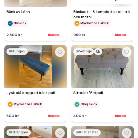
Bänk av Lönn
Bänkset – 8 kompletta set i trä
och metall
Nyskick
Mycket bra skick
2 500 kr
999 kr
Kungälv
Vellinge
Jysk blå stoppad bänk pall
Sittbänk/Fotpall
Mycket bra skick
Okej skick
500 kr
300 kr
Strängnäs
Kristianstad