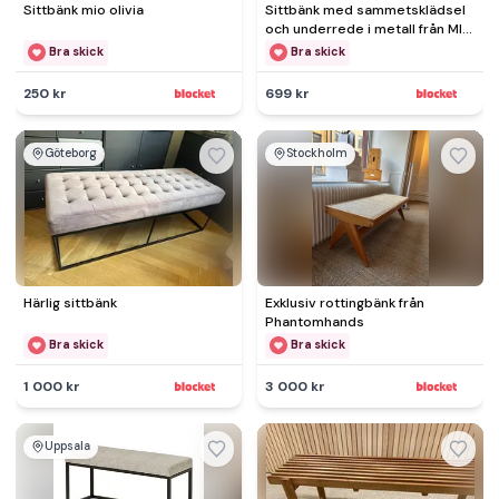
Sittbänk mio olivia
Sittbänk med sammetsklädsel
och underrede i metall från MIO
mått:104x36x41
Bra skick
Bra skick
250 kr
699 kr
Göteborg
Stockholm
Härlig sittbänk
Exklusiv rottingbänk från
Phantomhands
Bra skick
Bra skick
1 000 kr
3 000 kr
Uppsala