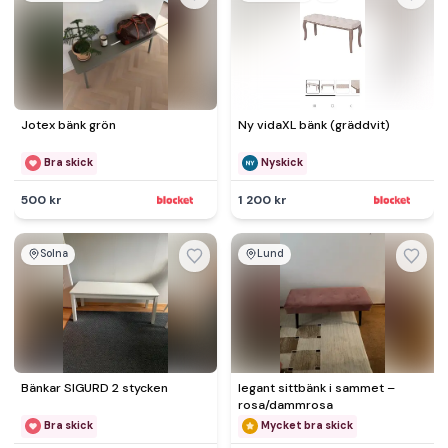
Jotex bänk grön
Ny vidaXL bänk (gräddvit)
Bra skick
Nyskick
500 kr
1 200 kr
Solna
Lund
Bänkar SIGURD 2 stycken
legant sittbänk i sammet –
rosa/dammrosa
Bra skick
Mycket bra skick