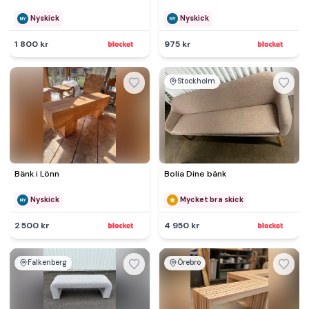
Nyskick
Nyskick
1 800 kr
975 kr
Stockholm
Bänk i Lönn
Bolia Dine bänk
Nyskick
Mycket bra skick
2 500 kr
4 950 kr
Falkenberg
Örebro