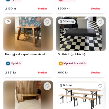
2 150 kr
1 500 kr
Göteborg
Handgjord ekpall i massiv ek
Sittbänk (grå bänk)
Nyskick
Mycket bra skick
2 321 kr
600 kr
Skövde