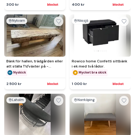
300 kr
400 kr
Nykvarn
Nässjö
Bänk för hallen, trädgården eller
Rowico home Confetti sittbänk
att ställa TV/växter på -
i ek med två lådor.
återvunnet virke
Nyskick
Mycket bra skick
2 500 kr
1 000 kr
Laholm
Norrköping