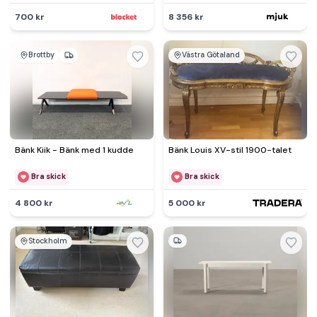
700 kr
8 356 kr
Brottby
Västra Götaland
Bänk Kiik - Bänk med 1 kudde
Bänk Louis XV-stil 1900-talet
Bra skick
Bra skick
4 800 kr
5 000 kr
Stockholm