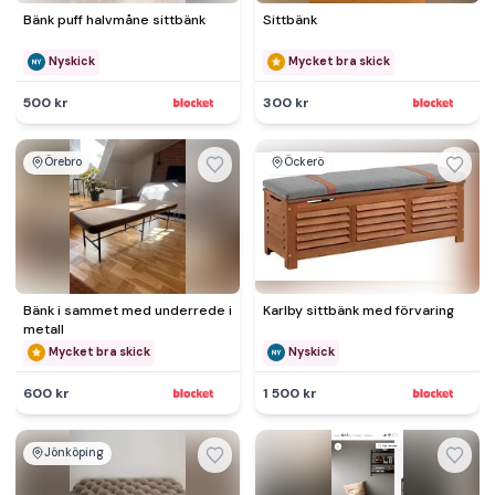
Bänk puff halvmåne sittbänk
Sittbänk
Nyskick
Mycket bra skick
500 kr
300 kr
Örebro
Öckerö
Bänk i sammet med underrede i
Karlby sittbänk med förvaring
metall
Mycket bra skick
Nyskick
600 kr
1 500 kr
Jönköping