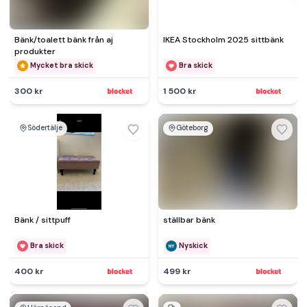
Bänk/toalett bänk från aj
IKEA Stockholm 2025 sittbänk
produkter
Mycket bra skick
Bra skick
300 kr
1 500 kr
Södertälje
Göteborg
Bänk / sittpuff
ställbar bänk
Bra skick
Nyskick
400 kr
499 kr