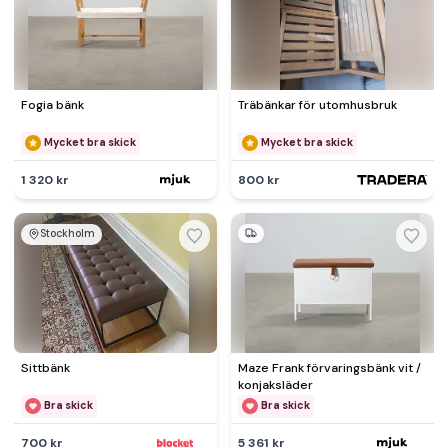
Fogia bänk
Träbänkar för utomhusbruk
Mycket bra skick
Mycket bra skick
1 320 kr
800 kr
Stockholm
Sittbänk
Maze Frank förvaringsbänk vit /
konjaksläder
Bra skick
Bra skick
700 kr
5 361 kr