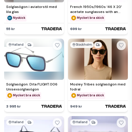
Solglasögon i aviatorstil med
French 1950s/1960s ‘46 X 20’
lila glas
acetate sunglasses with an
exterior silver coating
Nyskick
Mycket bra skick
55 kr
699 kr
Halland
Stockholm
Solglasögon: Dita FLIGHT.006
Mosley Tribes solglasögon med
Unisexsolglasögon
fodral
Mycket bra skick
Mycket bra skick
3 995 kr
949 kr
Halland
Halland