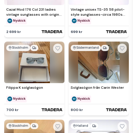
Cazal Mod 176 Col 231 ladies
Vintage unisex TS-35 58 pilot-
vintage sunglasses with original
style sunglasses-circa 1980s-
clear lenses-NEW
NEW (Weight: 24g)
Nyskick
Nyskick
2 699 kr
699 kr
Stockholm
Södermanland
Filippa K solglasögon
Solglasögon från Carin Wester
Nyskick
Nyskick
700 kr
800 kr
Stockholm
Halland