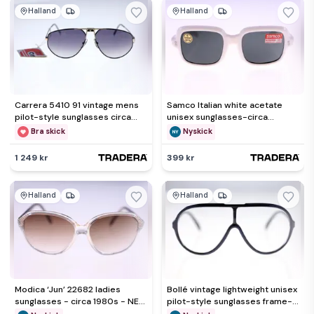
Halland
Halland
Carrera 5410 91 vintage mens
Samco Italian white acetate
pilot-style sunglasses circa
unisex sunglasses-circa
1980s-NEW-Weight 22g
1960s/1970s -NEW-Weight 36g
Bra skick
Nyskick
1 249 kr
399 kr
Halland
Halland
Modica ‘Jun’ 22682 ladies
Bollé vintage lightweight unisex
sunglasses - circa 1980s - NEW
pilot-style sunglasses frame-
- Weight 26g
circa 1980s-22g