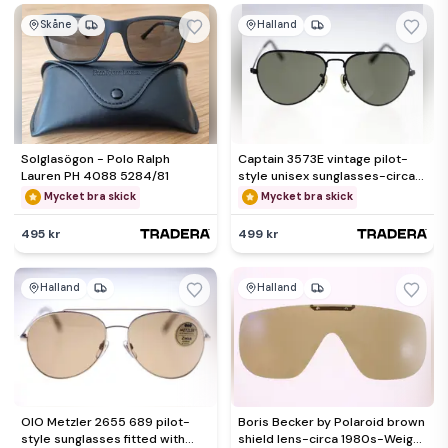
Skåne
Halland
Solglasögon - Polo Ralph
Captain 3573E vintage pilot-
Lauren PH 4088 5284/81
style unisex sunglasses-circa
1980s (Weight: 36g)
Mycket bra skick
Mycket bra skick
495 kr
499 kr
Halland
Halland
OIO Metzler 2655 689 pilot-
Boris Becker by Polaroid brown
style sunglasses fitted with
shield lens-circa 1980s-Weight