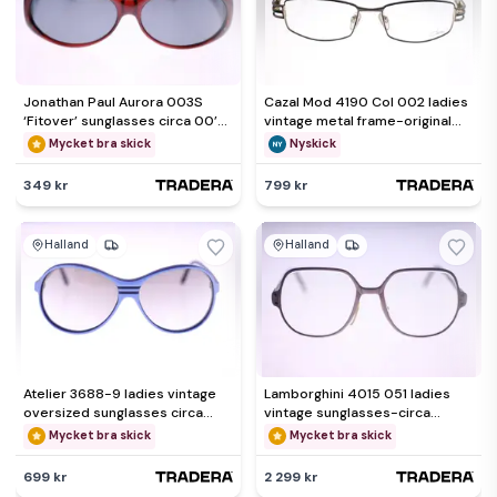
Jonathan Paul Aurora 003S
Cazal Mod 4190 Col 002 ladies
‘Fitover’ sunglasses circa 00’s
vintage metal frame-original
- NEW - Weight 30g
clear lenses-1980s
Mycket bra skick
Nyskick
349 kr
799 kr
Halland
Halland
Atelier 3688-9 ladies vintage
Lamborghini 4015 051 ladies
oversized sunglasses circa
vintage sunglasses-circa
1980s-FREE postage
1970s-very rare-Weight 36g
Mycket bra skick
Mycket bra skick
699 kr
2 299 kr