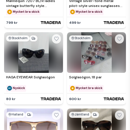
Mannequin 7207 BL/R ladies
Vintage silver-tone metal
vintage butterfly style
pilot-style unisex sunglasses-
sunglasses-circa 1980s-30g
circa 1980s-Weight 34g
Mycket bra skick
Mycket bra skick
799 kr
499 kr
Stockholm
Stockholm
HAGA EYEWEAR Solglasögon
Solglasögon, 18 par
Nyskick
Mycket bra skick
80 kr
600 kr
Halland
Jämtland