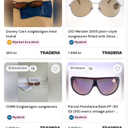
Disney Cars solglasögon med
OIO Metzler 2655 pilot-style
fodral
sunglasses fitted with Zeiss
Umbral lenses-NEW
Mycket bra skick
Nyskick
250 kr
1 699 kr
Stockholm
Halland
CHIMI Solglasögon sunglasses
Persol Pininfarina Ratti PF-811
53 (95) men's vintage pilot-
style sunglasses-NEW
Nyskick
Nyskick
1 200 kr
2 699 kr