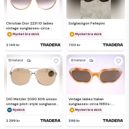
Christian Dior 2231 10 ladies
Solglasögon Fellepini
vintage sunglasses-circa
1980s-Made in Germany-30g
Mycket bra skick
Mycket bra skick
2 149 kr
700 kr
Halland
Halland
OIO Metzler 2090 606 unisex
Vintage ladies Italian
vintage pilot-style sunglasses
sunglasses-circa 1980s-
with Zeiss lenses-NEW
Weight 44g-FREE postage
Nyskick
Mycket bra skick
Sweden
2 299 kr
399 kr