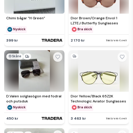
Chimi bågar ”H Green”
Dior Brown/Orange Envol 1
LZTEJ Butterfly Sunglasses
Nyskick
Bra skick
399 kr
2 170 kr
Skåne
D.Valen solglasögon med fodral
Dior Yellow/Black 65Z2K
och putsduk
Technologic Aviator Sunglasses
Nyskick
Bra skick
450 kr
3 463 kr