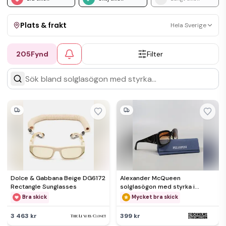
Plats & frakt
Hela Sverige
205
Fynd
Filter
Visa allt
Kan skickas
Upphämtning
Dolce & Gabbana Beige DG6172
Alexander McQueen
Rectangle Sunglasses
solglasögon med styrka i
linserna
Bra skick
Mycket bra skick
3 463 kr
399 kr