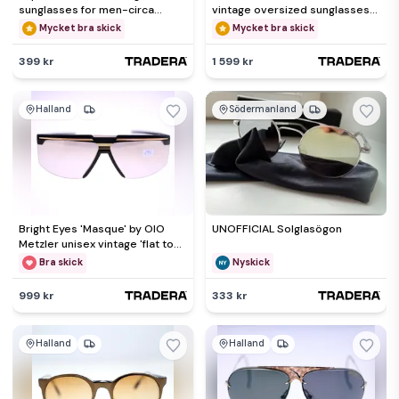
sunglasses for men-circa
vintage oversized sunglasses
1980s-Weight 40g-FREE
circa 1980s-Weight 34g
Mycket bra skick
Mycket bra skick
postage
399 kr
1 599 kr
Halland
Södermanland
Bright Eyes 'Masque' by OIO
UNOFFICIAL Solglasögon
Metzler unisex vintage 'flat top'
sunglasses-1980s
Bra skick
Nyskick
999 kr
333 kr
Halland
Halland