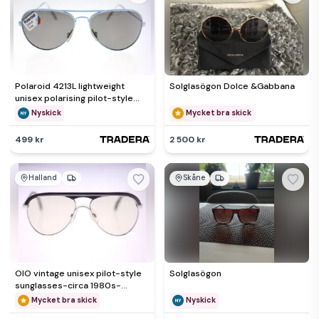
Polaroid 4213L lightweight
Solglasögon Dolce &Gabbana
unisex polarising pilot-style
vintage sunglasses-NEW
Nyskick
Mycket bra skick
499 kr
2 500 kr
Halland
Skåne
OIO vintage unisex pilot-style
Solglasögon
sunglasses-circa 1980s-
Weight 42g-FREE postage
Mycket bra skick
Nyskick