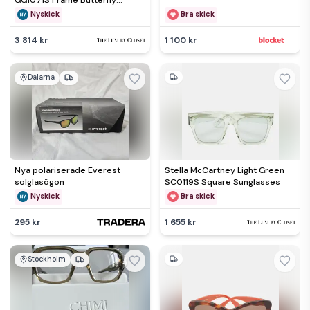
GG1071S Frame Butterfly
Sunglasses
Nyskick
Bra skick
3 814 kr
1 100 kr
Dalarna
Nya polariserade Everest
Stella McCartney Light Green
solglasögon
SC0119S Square Sunglasses
Nyskick
Bra skick
295 kr
1 655 kr
Stockholm