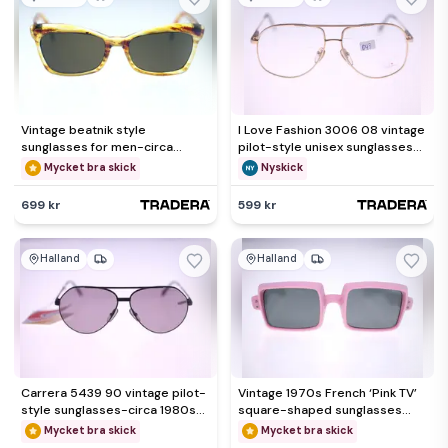
Vintage beatnik style
I Love Fashion 3006 08 vintage
sunglasses for men-circa
pilot-style unisex sunglasses
1960s (Weight: 30g) FREE
frame-NEW-26g
Mycket bra skick
Nyskick
postage
699 kr
599 kr
Halland
Halland
Carrera 5439 90 vintage pilot-
Vintage 1970s French ‘Pink TV’
style sunglasses-circa 1980s-
square-shaped sunglasses
NEW with tag-24g
(Weight: 38g) FREE POST
Mycket bra skick
Mycket bra skick