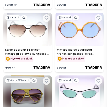
1 349 kr
399 kr
Halland
Halland
Safilo Sporting 86 unisex
Vintage ladies oversized
vintage pilot-style sunglasses-
French sunglasses-circa
circa 1980s-NEW-24g
1970s-Weight 42g-FREE
Mycket bra skick
Mycket bra skick
postage
499 kr
399 kr
Västra Götaland
Halland