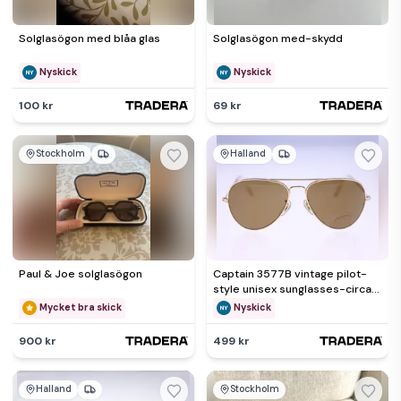
Solglasögon med blåa glas
Solglasögon med-skydd
Nyskick
Nyskick
100 kr
69 kr
Stockholm
Halland
Paul & Joe solglasögon
Captain 3577B vintage pilot-
style unisex sunglasses-circa
1980s (Weight: 22g)
Mycket bra skick
Nyskick
900 kr
499 kr
Halland
Stockholm