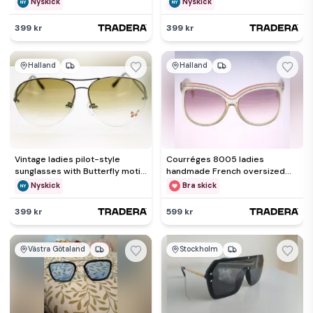
Nyskick
Nyskick
399 kr
399 kr
Halland
Halland
Vintage ladies pilot-style
Courréges 8005 ladies
sunglasses with Butterfly motif
handmade French oversized
detail-circa 80s-NEW
sunglasses - circa 1970s-32g
Nyskick
Bra skick
399 kr
599 kr
Västra Götaland
Stockholm