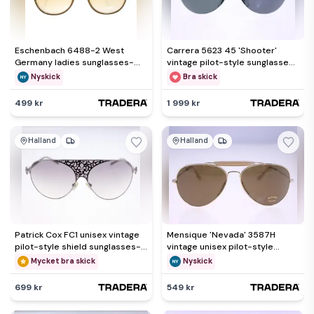
Eschenbach 6488-2 West
Carrera 5623 45 'Shooter'
Germany ladies sunglasses-
vintage pilot-style sunglasses
circa 1970s/80s-NEW-Weight
for men-circa 1980s-30g
Nyskick
Bra skick
28g
499 kr
1 999 kr
Halland
Halland
Patrick Cox FC1 unisex vintage
Mensique 'Nevada' 3587H
pilot-style shield sunglasses-
vintage unisex pilot-style
circa 1990s-32g
sunglasses-1980s-FREE POST
Mycket bra skick
Nyskick
699 kr
549 kr