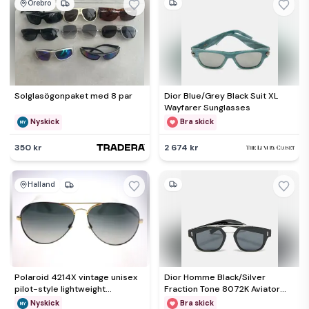
Örebro
Solglasögonpaket med 8 par
Dior Blue/Grey Black Suit XL
Wayfarer Sunglasses
Nyskick
Bra skick
350 kr
2 674 kr
Halland
Polaroid 4214X vintage unisex
Dior Homme Black/Silver
pilot-style lightweight
Fraction Tone 8072K Aviator
polarising sunglasses-NEW
Sunglasses
Nyskick
Bra skick