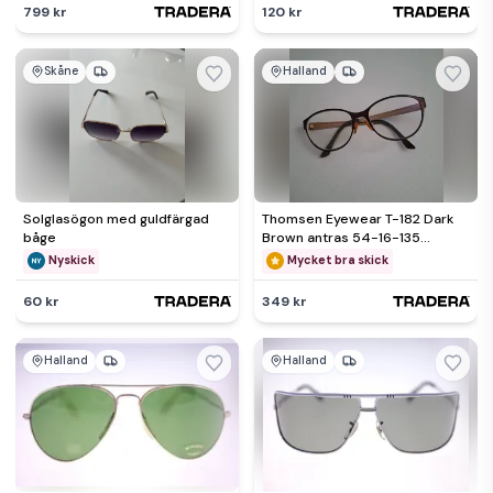
799 kr
120 kr
Skåne
Halland
Solglasögon med guldfärgad
Thomsen Eyewear T-182 Dark
båge
Brown antras 54-16-135
Denmark Scandinavian Design
Nyskick
Mycket bra skick
60 kr
349 kr
Halland
Halland