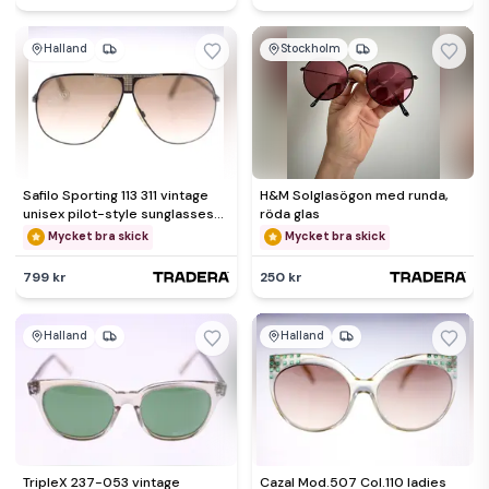
Halland
Stockholm
Safilo Sporting 113 311 vintage
H&M Solglasögon med runda,
unisex pilot-style sunglasses-
röda glas
circa 1980s-32g
Mycket bra skick
Mycket bra skick
799 kr
250 kr
Halland
Halland
TripleX 237-053 vintage
Cazal Mod.507 Col.110 ladies