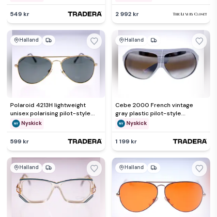
549 kr
2 992 kr
Halland
Halland
Polaroid 4213H lightweight
Cebe 2000 French vintage
unisex polarising pilot-style
gray plastic pilot-style
vintage sunglasses-14g
sunglasses for men-1980s-
Nyskick
Nyskick
NEW
599 kr
1 199 kr
Halland
Halland