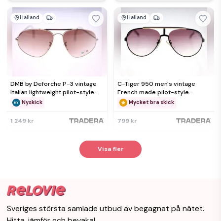
Halland
Halland
DMB by Deforche P-3 vintage
C-Tiger 950 men's vintage
Italian lightweight pilot-style
French made pilot-style
sunglasses for men
sunglasses-circa 1980s-38g
Nyskick
Mycket bra skick
1 249 kr
799 kr
Visa fler
Sveriges största samlade utbud av begagnat på nätet.
Hitta, jämför och bevaka!