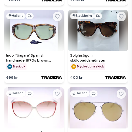
Halland
Stockholm
Indo ‘Niagara’ Spanish
Solglasögon i
handmade 1970s brown
sköldpaddsmönster
cutaway acetate unisex
Nyskick
Mycket bra skick
sunglasses
699 kr
400 kr
Halland
Halland