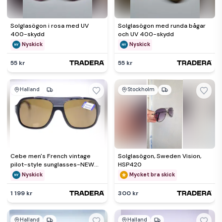
Solglasögon i rosa med UV
Solglasögon med runda bågar
400-skydd
och UV 400-skydd
Nyskick
Nyskick
55 kr
55 kr
Halland
Stockholm
Cebe men's French vintage
Solglasögon, Sweden Vision,
pilot-style sunglasses-NEW
HSP420
old stock-circa 1980s-42g
Nyskick
Mycket bra skick
1 199 kr
300 kr
Halland
Halland