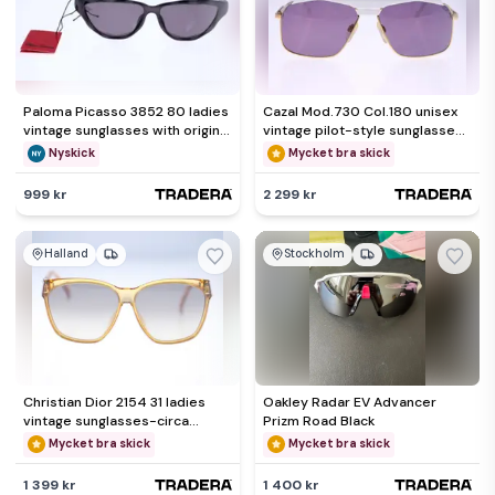
Paloma Picasso 3852 80 ladies
Cazal Mod.730 Col.180 unisex
vintage sunglasses with original
vintage pilot-style sunglasses-
soft case-1980s
circa 1980s-38g
Nyskick
Mycket bra skick
999 kr
2 299 kr
Halland
Stockholm
Christian Dior 2154 31 ladies
Oakley Radar EV Advancer
vintage sunglasses-circa
Prizm Road Black
1980s-Made in Germany-26g
Mycket bra skick
Mycket bra skick
1 399 kr
1 400 kr