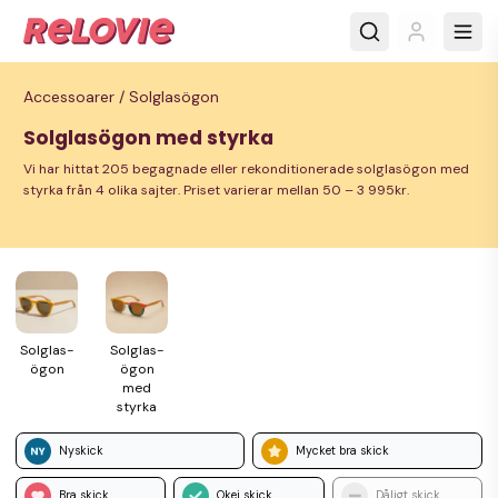
Accessoarer /
Solglasögon
Solglasögon med styrka
Vi har hittat 205 begagnade eller rekonditionerade solglasögon med
styrka från 4 olika sajter. Priset varierar mellan 50 – 3 995kr.
Solglas­
Solglas­
ögon
ögon
med
styrka
Nyskick
Mycket bra skick
Bra skick
Okej skick
Dåligt skick