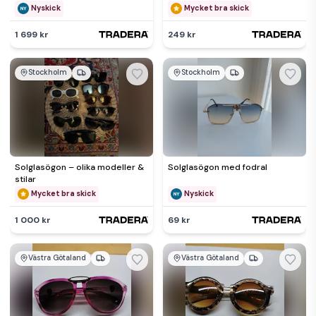
Zeiss Umbral lenses-NEW
6g-FREE postage
Nyskick
Mycket bra skick
1 699 kr
249 kr
Stockholm
Stockholm
Solglasögon – olika modeller &
Solglasögon med fodral
stilar
Mycket bra skick
Nyskick
1 000 kr
69 kr
Västra Götaland
Västra Götaland