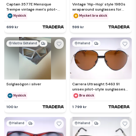
Captain 3577E Mensique
Vintage 'Hip-Hop' style 1980s
Trempe vintage men's pilot-
wraparound sunglasses for
style sunglasses-NEW old
men-Model 3594E-26g
Nyskick
Mycket bra skick
stock
699 kr
599 kr
Västra Götaland
Halland
Solglasögon i silver
Carrera Ultrasight 5463 91
unisex pilot-style sunglasses-
NEW-circa 1980s-brown
Nyskick
Bra skick
100 kr
1 799 kr
Halland
Halland