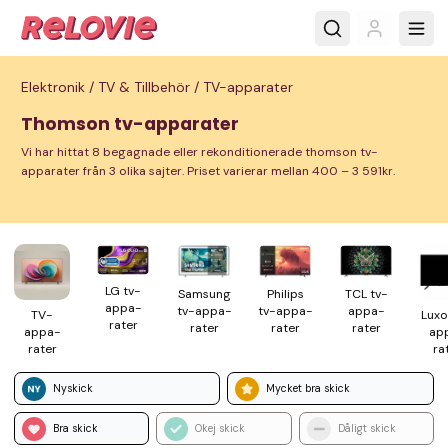
Elektronik /
TV & Tillbehör /
TV-apparater
Thomson tv-apparater
Vi har hittat 8 begagnade eller rekonditionerade thomson tv-
apparater från 3 olika sajter. Priset varierar mellan 400 – 3 591kr.
LG tv-
Samsung
Philips
TCL tv-
appa­
tv-appa­
tv-appa­
appa­
TV-
Luxo
rater
rater
rater
rater
appa­
ap
rater
ra
Nyskick
Mycket bra skick
Bra skick
Okej skick
Dåligt skick