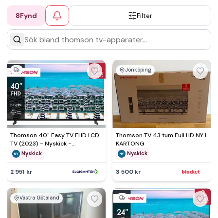
8
Fynd
Filter
Jönköping
Thomson 40" Easy TV FHD LCD
Thomson TV 43 tum Full HD NY I
TV (2023) - Nyskick -
KARTONG
originalförpackning saknas
Nyskick
Nyskick
2 951 kr
3 500 kr
Västra Götaland