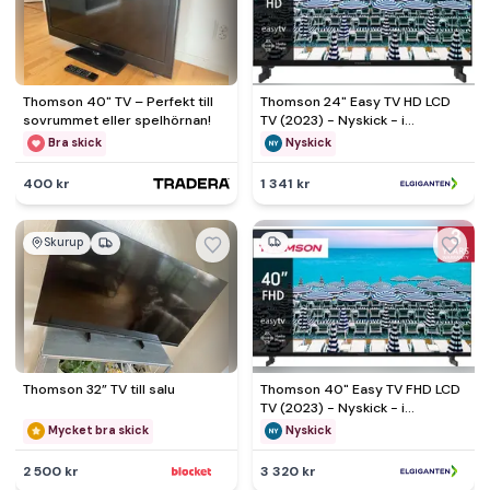
Thomson 40" TV – Perfekt till
Thomson 24" Easy TV HD LCD
sovrummet eller spelhörnan!
TV (2023) - Nyskick - i
originalförpackning
Bra skick
Nyskick
400 kr
1 341 kr
Skurup
Thomson 32” TV till salu
Thomson 40" Easy TV FHD LCD
TV (2023) - Nyskick - i
originalförpackning
Mycket bra skick
Nyskick
2 500 kr
3 320 kr