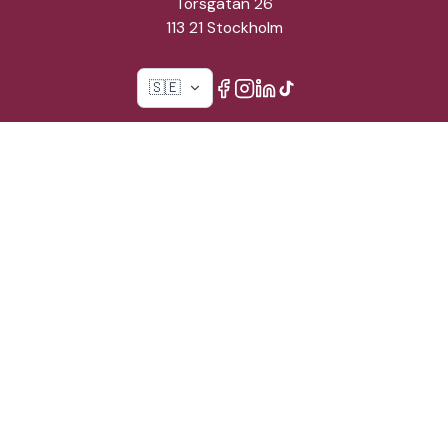
Torsgatan 26
113 21 Stockholm
🇸🇪