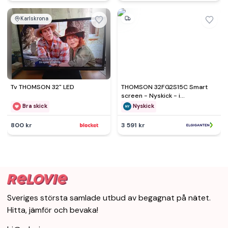
Karlskrona
Tv THOMSON 32" LED
THOMSON 32FG2S15C Smart
screen - Nyskick - i
originalförpackning
Bra skick
Nyskick
800 kr
3 591 kr
Sveriges största samlade utbud av begagnat på nätet.
Hitta, jämför och bevaka!