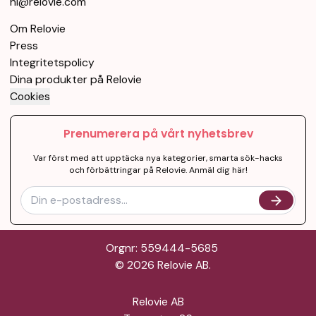
hi@relovie.com
Om Relovie
Press
Integritetspolicy
Dina produkter på Relovie
Cookies
Prenumerera på vårt nyhetsbrev
Var först med att upptäcka nya kategorier, smarta sök-hacks
och förbättringar på Relovie. Anmäl dig här!
Orgnr: 559444-5685
©
2026
Relovie AB.
Relovie AB