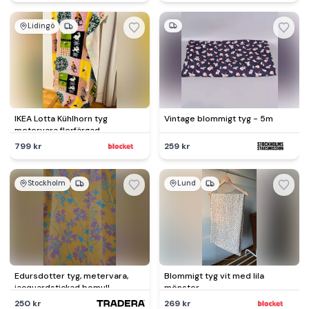
Lidingö
IKEA Lotta Kühlhorn tyg
Vintage blommigt tyg - 5m
metervara flerfärgad
799 kr
259 kr
Stockholm
Lund
Edursdotter tyg, metervara,
Blommigt tyg vit med lila
jacquardstickad bomull
mönster
250 kr
269 kr