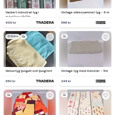
Vackert mönstrat tyg i
Vintage silkessammet tyg - 6 m
grönt/rosa/blått
400 kr
599 kr
Skåne
Velourtyg ljusgult och ljusgrönt
Vintage tyg med mönster - 5m
350 kr
249 kr