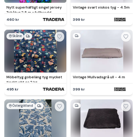
Nytt superhäftigt singel jersey
Vintage svart viskos tyg - 4.5m
Trikåtyg 2.5 m x fullbredd
460 kr
399 kr
Skåne
Möbeltyg gobeläng tyg mycket
Vintage Mullvadsgrå ull - 4 m
tjockt vikt ca 2 kg
495 kr
399 kr
Östergötland