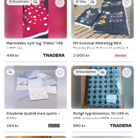
Stockholm
Täby
Marimekko nytt tyg "Pilkku" 148
NY Sommar Möbeltyg IKEA
x 160 cm
Design Sissi E /Lisa U cotton år
2007
445 kr
2 000 kr
Norrbotten
Stuvbitar ljusblå med spets -
Rutigt tyg+blommor, 10×1,96 m,
840g
65% polyester/35% bomull,
OANVÄNT
249 kr
590 kr