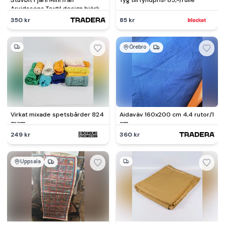
Stuvbit Fjäril Mini från
Tyg till fyndpris! 85,-/rulle
Arvidssons Textil design björk-
forth
350 kr
85 kr
Örebro
Virkat mixade spetsbårder 824
Aidaväv 160x200 cm 4,4 rutor/1
gram
cm
249 kr
360 kr
Uppsala