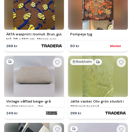
ÄKTA waxprint i bomull. Brun, gul,
Pompeja tyg
blå. 115 x 360 cm. African wax
print Ankara
269 kr
50 kr
Stockholm
Vintage våfflad beige-grå
Jätte vacker Oliv grön stuvbit i
textilmetervara - 4m
Afrikansk brokad
249 kr
299 kr