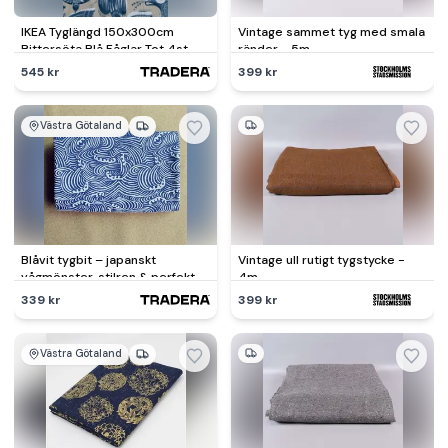
IKEA Tyglängd 150x300cm
Vintage sammet tyg med smala
Bittersöta Blå Fåglar Tot 4st
ränder - 5m
finns!
545 kr
399 kr
Västra Götaland
Blåvit tygbit – japanskt
Vintage ull rutigt tygstycke -
vågmönster, stilren & perfekt
4m
för DIY
339 kr
399 kr
Västra Götaland