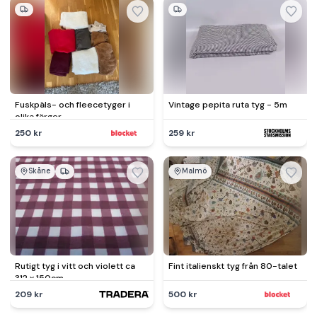
Fuskpäls- och fleecetyger i
Vintage pepita ruta tyg - 5m
olika färger
250 kr
259 kr
Skåne
Malmö
Rutigt tyg i vitt och violett ca
Fint italienskt tyg från 80-talet
312 x 150cm
209 kr
500 kr