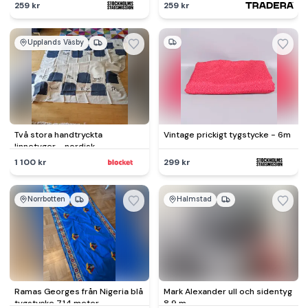
259 kr
259 kr
Upplands Väsby
Två stora handtryckta
Vintage prickigt tygstycke - 6m
linnetyger - nordisk
forntidsinspiration
1 100 kr
299 kr
Norrbotten
Halmstad
Ramas Georges från Nigeria blå
Mark Alexander ull och sidentyg
tygstycke 7,14 meter
8.9 m