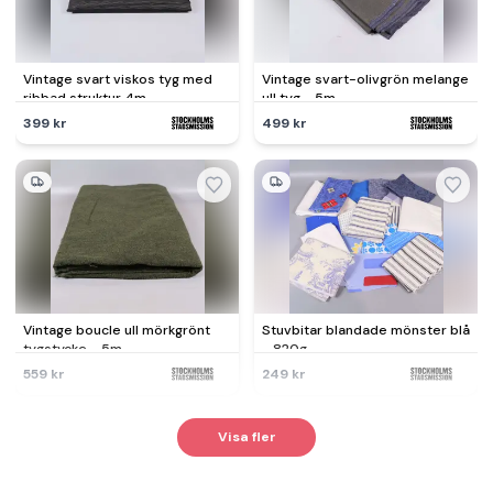
Vintage svart viskos tyg med
Vintage svart-olivgrön melange
ribbad struktur 4m
ull tyg - 5m
399 kr
499 kr
Vintage boucle ull mörkgrönt
Stuvbitar blandade mönster blå
tygstycke - 5m
- 820g
559 kr
249 kr
Visa fler