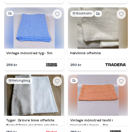
Stockholm
Vintage mönstrad tyg- 5m
Halvlinne offwhite
259 kr
250 kr
Helsingborg
Tyger. Grövre linne offwhite.
Vintage mönstrad textil i
Bomull/linne med lite struktur.
terracotta toner - 5m
150 kr
259 kr