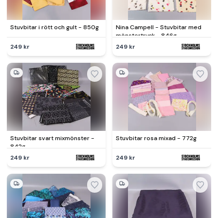
Stuvbitar i rött och gult - 850g
Nina Campell - Stuvbitar med
mönstertryck - 846g
249 kr
249 kr
Stuvbitar svart mixmönster -
Stuvbitar rosa mixad - 772g
842g
249 kr
249 kr