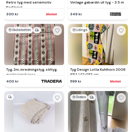
Retro tyg med seriemotiv
Vintage gabardin ull tyg - 3.5 m
flerfärgat
300 kr
349 kr
Västerbotten
Lidingö
Tyg, 2m, inredningstyg, stiltyg,
Tyg Design Lotta Kuhlhorn 2008
gustaviansk,rosa
IKEA 142x283 cm
400 kr
599 kr
Örebro