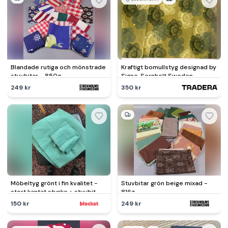
Blandade rutiga och mönstrade
Kraftigt bomullstyg designad by
stuvbitar - 850g
Signe, Sernholt Sweden
249 kr
350 kr
Möbeltyg grönt i fin kvalitet -
Stuvbitar grön beige mixad -
stort kantat stycke + stuvbit
816g
150 kr
249 kr