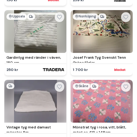
Uppsala
Norrköping
Gardintyg med ränder i väven,
Josef Frank Tyg Svenskt Tenn
180 cm
Gröna fåglar
250 kr
1 700 kr
Skåne
Vintage tyg med damast
Mönstrat tyg i rosa, vitt, blått,
mönster 5m
grönt ca 419 x 148cm