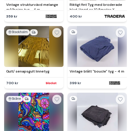
Vintage strukturvävd melange
Riktigt fint Tyg med broderade
grå/beige tyg - 4 m
blad, längd ca 10,5meter X
bredd 1,5 meter.
359 kr
400 kr
Stockholm
Gult/ senapsgult linnetyg
Vintage blått "boucle" tyg - 4 m
700 kr
399 kr
Skåne