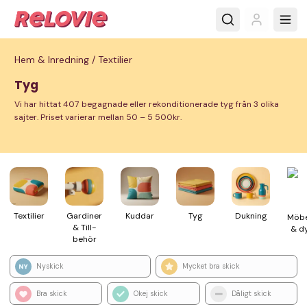
Hem & Inredning /
Textilier
Tyg
Vi har hittat 407 begagnade eller rekonditionerade tyg från 3 olika
sajter. Priset varierar mellan 50 – 5 500kr.
Tex­tilier
Gardiner
Kuddar
Tyg
Dukning
Möbe
& Till­
& d
behör
Nyskick
Mycket bra skick
Bra skick
Okej skick
Dåligt skick