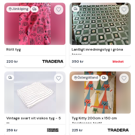
Jönköping
Rött tyg
Lantligt inredningstyg i gröna
toner
220 kr
350 kr
Östergötland
Vintage svart vit viskos tyg - 5
Tyg Kitty 200cm x 150 cm
m
Arvidssons textil
259 kr
225 kr