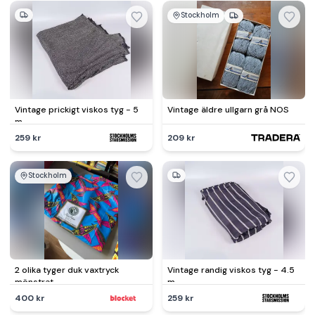
Stockholm
Vintage prickigt viskos tyg - 5
Vintage äldre ullgarn grå NOS
m
259 kr
209 kr
Stockholm
2 olika tyger duk vaxtryck
Vintage randig viskos tyg - 4.5
mönstrat
m
400 kr
259 kr