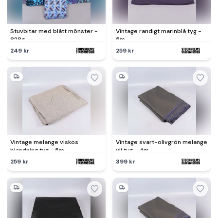
Stuvbitar med blått mönster -
Vintage randigt marinblå tyg -
828g
5m
249 kr
259 kr
Vintage melange viskos
Vintage svart-olivgrön melange
blandning tyg - 5m
ull tyg - 4m
259 kr
399 kr