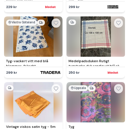
beige och grönt
tyg - 6m
229 kr
299 kr
Västra Götaland
Tyg-vackert vitt med blå
Medelpadsduken Rutigt
blommor-fräscht
tygstycke duk randig vit blå röd
ca 106 x 108 cm
299 kr
250 kr
Uppsala
Vintage viskos satin tyg - 5m
Tyg