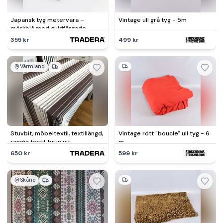
Japansk tyg metervara –
Vintage ull grå tyg - 5m
mörkblå med guldfärgade
mönster, 1×1.4 m
355 kr
499 kr
Värmland
Stuvbit, möbeltextil, textillängd,
Vintage rött "boucle" ull tyg - 6
randig textil, brun vit,
m
metervara, 130x290cm
650 kr
599 kr
Skåne