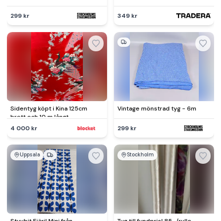
299 kr
349 kr
Sidentyg köpt i Kina 125cm
Vintage mönstrad tyg - 6m
brett och 10 m långt.
4 000 kr
299 kr
Uppsala
Stockholm