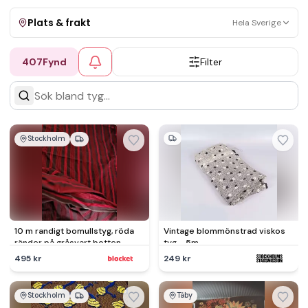
Plats & frakt
Hela Sverige
407
Fynd
Filter
Visa allt
Kan skickas
Upphämtning
Stockholm
10 m randigt bomullstyg, röda
Vintage blommönstrad viskos
ränder på gråsvart botten
tyg - 5m
495 kr
249 kr
Stockholm
Täby