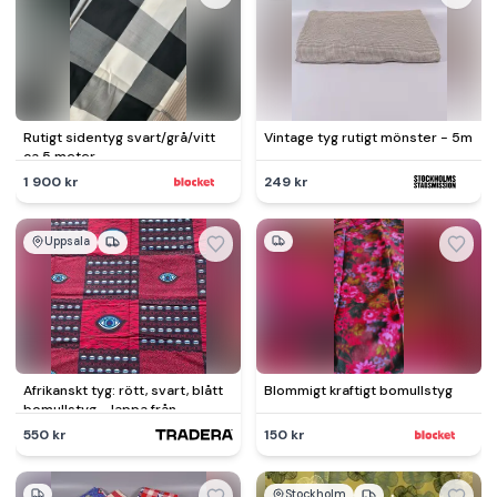
Rutigt sidentyg svart/grå/vitt
Vintage tyg rutigt mönster - 5m
ca 5 meter
1 900 kr
249 kr
Uppsala
Afrikanskt tyg: rött, svart, blått
Blommigt kraftigt bomullstyg
bomullstyg - lappa från
Västafrika
550 kr
150 kr
Stockholm