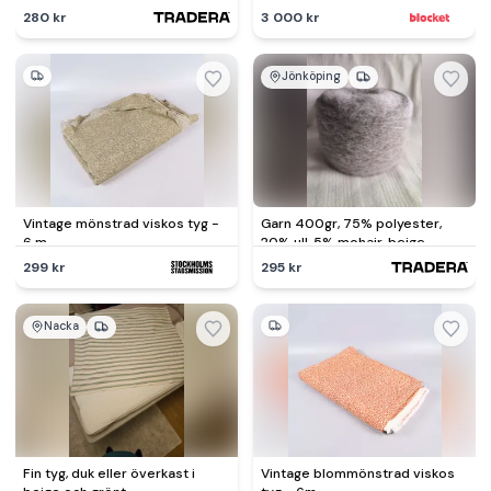
280 kr
3 000 kr
Jönköping
Vintage mönstrad viskos tyg -
Garn 400gr, 75% polyester,
6 m
20% ull, 5% mohair, beige.
299 kr
295 kr
Nacka
Fin tyg, duk eller överkast i
Vintage blommönstrad viskos