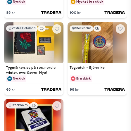
Nyskick
Mycket bra skick
85 kr
100 kr
Västra Götaland
Stockholm
Tygmärken, sy på, ros, nordic
Tygpatch - Björnrike
winter, ever&ever, Nya!
Nyskick
Bra skick
65 kr
99 kr
Stockholm