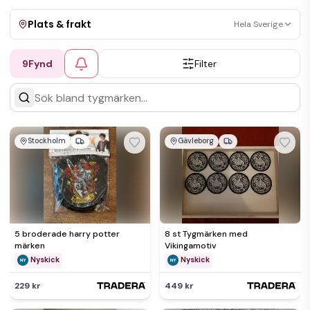
Plats & frakt
Hela Sverige
9
Fynd
Filter
Visa allt
Kan skickas
Upphämtning
Stockholm
Gävleborg
5 broderade harry potter
8 st Tygmärken med
märken
Vikingamotiv
Nyskick
Nyskick
229 kr
449 kr