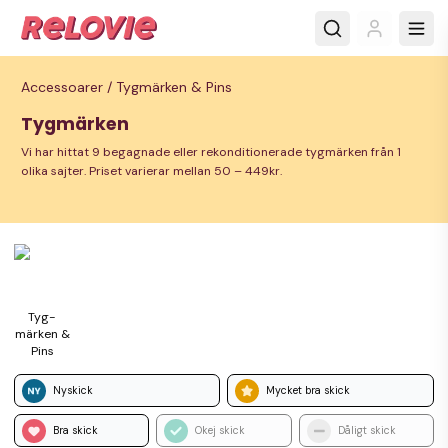
Accessoarer /
Tygmärken & Pins
Tygmärken
Vi har hittat 9 begagnade eller rekonditionerade tygmärken från 1
olika sajter. Priset varierar mellan 50 – 449kr.
Tyg­
märken &
Pins
Nyskick
Mycket bra skick
Bra skick
Okej skick
Dåligt skick