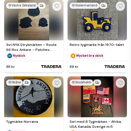
Västra Götaland
Södermanland
3st NYA Strykmärken – Route
Retro tygmärke från 1970-talet
66 Ros Ankare – Patches
Tygmärken Svarta MC Rock
Nyskick
Mycket bra skick
55 kr
59 kr
Skåne
Stockholm
Tygmärke Norrøna
Set med 8 Tygmärken - Afrika,
USA, Kanada, Sverige m.fl.