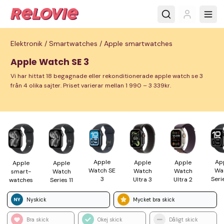
Elektronik /
Smartwatches /
Apple smartwatches
Apple Watch SE 3
Vi har hittat 18 begagnade eller rekonditionerade apple watch se 3
från 4 olika sajter. Priset varierar mellan 1 990 – 3 339kr.
Ap
Apple
Apple
Apple
Apple
Apple
Wa
Watch SE
Watch
Watch
smart­
Watch
Seri
3
Ultra 3
Ultra 2
watches
Series 11
Nyskick
Mycket bra skick
Bra skick
Okej skick
Dåligt skick