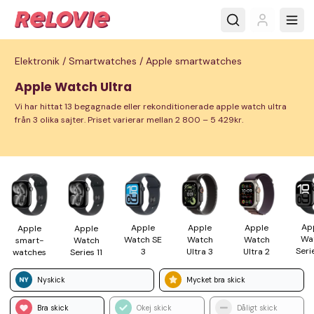
Elektronik /
Smartwatches /
Apple smartwatches
Apple Watch Ultra
Vi har hittat 13 begagnade eller rekonditionerade apple watch ultra
från 3 olika sajter. Priset varierar mellan 2 800 – 5 429kr.
Ap
Apple
Apple
Apple
Apple
Apple
Wa
Watch SE
Watch
Watch
smart­
Watch
Seri
3
Ultra 3
Ultra 2
watches
Series 11
Nyskick
Mycket bra skick
Bra skick
Okej skick
Dåligt skick