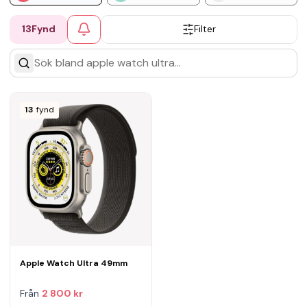
13
Fynd
Filter
13
fynd
Apple Watch Ultra 49mm
Från
2 800 kr