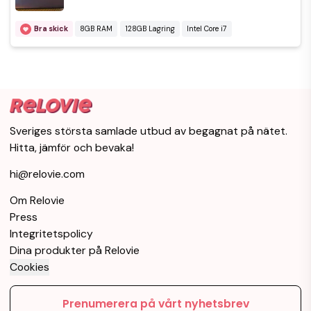
Bra skick
8GB RAM
128GB Lagring
Intel Core i7
Sveriges största samlade utbud av begagnat på nätet.
Hitta, jämför och bevaka!
hi@relovie.com
Om Relovie
Press
Integritetspolicy
Dina produkter på Relovie
Cookies
Prenumerera på vårt nyhetsbrev