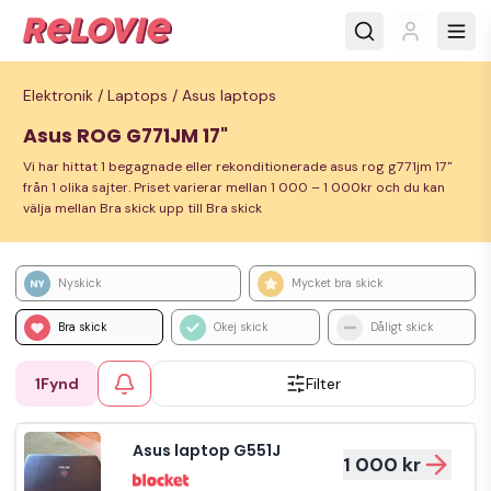
Elektronik /
Laptops /
Asus laptops
Asus ROG G771JM 17"
Vi har hittat 1 begagnade eller rekonditionerade asus rog g771jm 17"
från 1 olika sajter. Priset varierar mellan 1 000 – 1 000kr och du kan
välja mellan Bra skick upp till Bra skick
Nyskick
Mycket bra skick
Bra skick
Okej skick
Dåligt skick
1
Fynd
Filter
Asus laptop G551J
1 000 kr